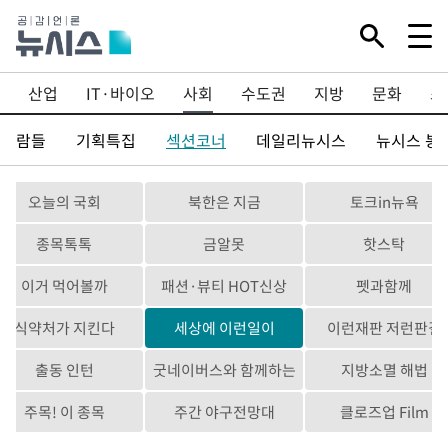
산업
IT·바이오
사회
수도권
지방
문화
스
사람들
기획특집
섹션코너
데일리뉴시스
뉴시스 봉
오늘의 국회
북한은 지금
토크in뉴욕
종목톡톡
금알못
핫스탁
이거 먹어볼까
패션·뷰티 HOT신상
펫과함께
식약처가 지킨다
세상에 이런일이
이런재판 저런판결
출동 인턴
굿네이버스와 함께하는
지방소멸 해법
뉴시스
주목! 이 종목
주간 야구전망대
클로즈업 Film