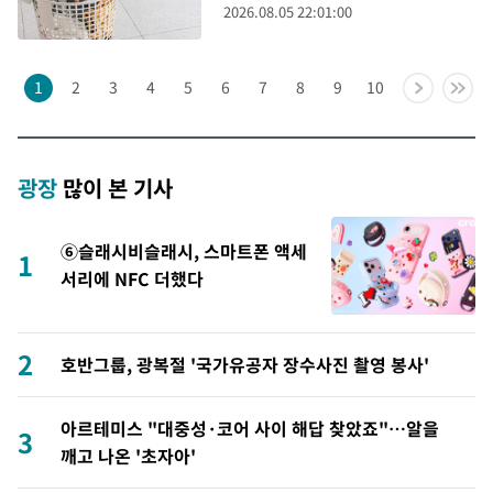
2026.08.05 22:01:00
1
2
3
4
5
6
7
8
9
10
광장
많이 본 기사
⑥슬래시비슬래시, 스마트폰 액세
1
서리에 NFC 더했다
2
호반그룹, 광복절 '국가유공자 장수사진 촬영 봉사'
아르테미스 "대중성·코어 사이 해답 찾았죠"…알을
3
깨고 나온 '초자아'