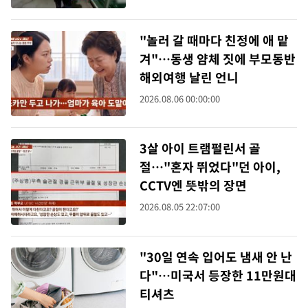
"놀러 갈 때마다 친정에 애 맡
겨"…동생 얌체 짓에 부모동반
해외여행 날린 언니
2026.08.06 00:00:00
3살 아이 트램펄린서 골
절…"혼자 뛰었다"던 아이,
CCTV엔 뜻밖의 장면
2026.08.05 22:07:00
"30일 연속 입어도 냄새 안 난
다"…미국서 등장한 11만원대
티셔츠