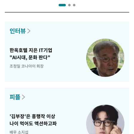
인터뷰
한옥호텔 지은 IT기업
"AI시대, 문화 판다"
조정일 코나아이 회장
피플
'김부장'은 흥행작 이상
나이 먹어도 액션하고파
배우 소지섭