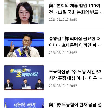
與 "본회의 계류 법안 110여
건…13일 국회 본회의 반드시
열어야"
2026.08.10 10:48:59
송영길 "鄭 리더십 필요한 때
아냐…李대통령 아끼면 쉬어
야"
2026.08.10 10:34:57
조국혁신당 "주 노동 시간 52
시간 흥정 대상 아냐…다른 방
안 찾아야"
2026.08.10 10:20:17
與 "野 무능함이 현재 공급 절