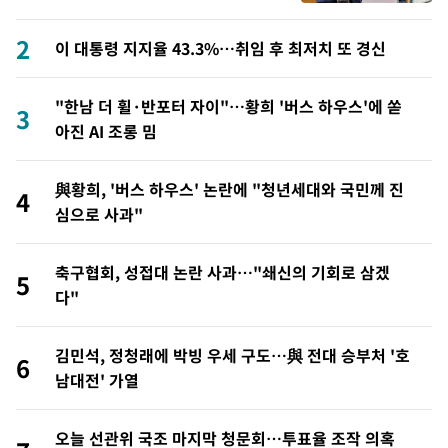
2
이 대통령 지지율 43.3%…취임 후 최저치 또 경신
"한남 더 휠·반포터 자이"…황희 '버스 하우스'에 쏟
3
아진 AI 조롱 밈
與황희, '버스 하우스' 논란에 "청년세대와 국민께 진
4
심으로 사과"
축구협회, 성접대 논란 사과…"쇄신의 기회로 삼겠
5
다"
김민석, 정청래에 박빙 우세 구도…與 전대 승부처 '호
6
남대전' 가열
오늘 선관위 국조 마지막 청문회…투표율 조작 의혹