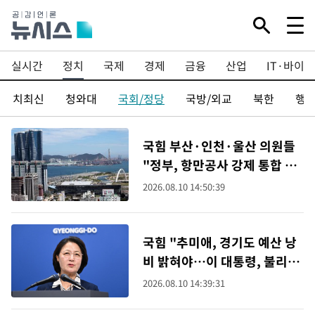
실시간
정치
국제
경제
금융
산업
IT·바이오
정치최신
청와대
국회/정당
국방/외교
북한
행
국힘 부산·인천·울산 의원들
"정부, 항만공사 강제 통합 철
회해야"
2026.08.10 14:50:39
국힘 "추미애, 경기도 예산 낭
비 밝혀야…이 대통령, 불리하
면 '입꾹닫'"
2026.08.10 14:39:31