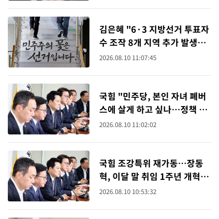
김은혜 "6·3 지방선거 투표자
수 조작 8개 지역 추가 발생…
최소 4만표 이상"
2026.08.10 11:07:45
국힘 "민주당, 본인 자녀 폐버
스에 살게 하고 싶나…정책 아
닌 조롱"
2026.08.10 11:02:02
국힘 조강특위 재가동…장동
혁, 이달 말 취임 1주년 개혁안
발표
2026.08.10 10:53:32