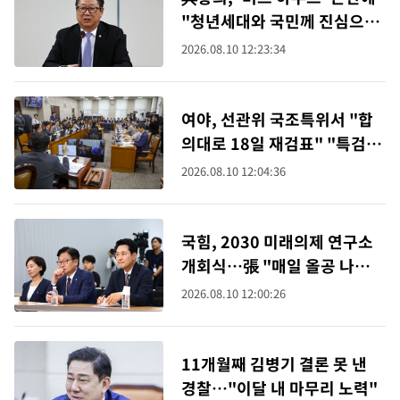
"청년세대와 국민께 진심으로
사과"
2026.08.10 12:23:34
여야, 선관위 국조특위서 "합
의대로 18일 재검표" "특검과
함께 가자"
2026.08.10 12:04:36
국힘, 2030 미래의제 연구소
개회식…張 "매일 올공 나
가…국힘도 바뀌어야"
2026.08.10 12:00:26
11개월째 김병기 결론 못 낸
경찰…"이달 내 마무리 노력"