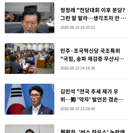
정청래 "전당대회 이후 분당?
그런 말 말라…생각조차 안 해
봐"
2026.08.10 14:35:52
민주·조국혁신당 국조특위
"국힘, 송파 재검증 무산시키
려 해"
2026.08.10 14:18:36
김민석 "전국 추세 제가 우
위…鄭 '약자' 발언은 겸손이
지나친 것"
2026.08.10 13:28:40
與황희, '버스 하우스' 논란에