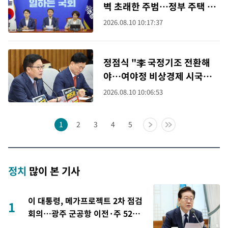
벽 초래한 주범…정부 주택 공
급 속도전 동참할 것"
2026.08.10 10:17:37
정점식 "李 국정기조 전환해
야…여야정 비상경제 시국회
의 제안"
2026.08.10 10:06:53
1
2
3
4
5
정치
많이 본 기사
이 대통령, 메가프로젝트 2차 점검
1
회의…광주 군공항 이전·주 52시
간 예외 등 논의