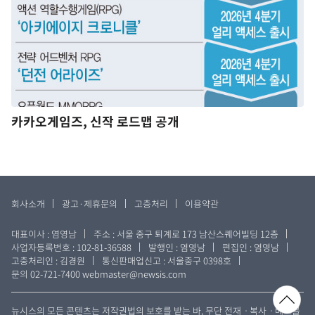
카카오게임즈, 신작 로드맵 공개
회사소개
광고·제휴문의
고층처리
이용약관
대표이사 : 염영남
주소 : 서울 중구 퇴계로 173 남산스퀘어빌딩 12층
사업자등록번호 : 102-81-36588
발행인 : 염영남
편집인 : 염영남
고충처리인 : 김경원
통신판매업신고 : 서울중구 0398호
문의 02-721-7400
webmaster@newsis.com
뉴시스의 모든 콘텐츠는 저작권법의 보호를 받는 바, 무단 전재ㆍ복사ㆍ배포를