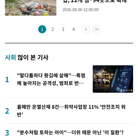
2026.08.06 12:00:00
1
2
3
4
사회
많이 본 기사
"말다툼하다 홧김에 살해"…폭염
1
에 높아지는 공격성, 범죄로 번지
나
올해만 온열산재 8건…취약사업장 11% '안전조치 위
2
반'
3
"분수처럼 토하는 아이"…더위 때문 아닌 '이 질환'?