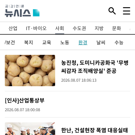
산업
IT·바이오
사회
수도권
지방
문화
스
료/보건
복지
교육
노동
환경
날씨
수능
농진청, 도미니카공화국 '무병
씨감자 조직배양실' 준공
2026.08.07 18:06:13
[인사]산업통상부
2026.08.07 18:00:08
한난, 건설현장 폭염 대응실태