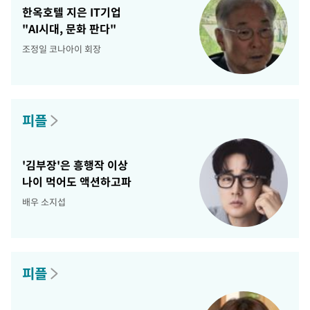
한옥호텔 지은 IT기업
"AI시대, 문화 판다"
조정일 코나아이 회장
피플
'김부장'은 흥행작 이상
나이 먹어도 액션하고파
배우 소지섭
피플