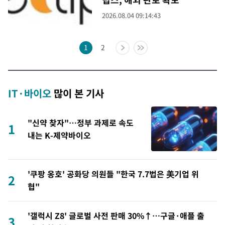
2026.08.04 09:14:43
1
2
IT·바이오
많이 본 기사
"신약 찾자"…정부 과제로 속도
1
내는 K-제약바이오
'쿠팡 옹호' 공화당 의원들 "한국 7.7법은 美기업 위
2
협"
'갤럭시 Z8' 글로벌 사전 판매 30%↑…구글·애플 출
3