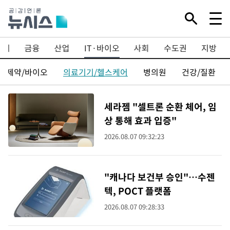
경제
금융
산업
IT·바이오
사회
수도권
지방
제약/바이오
의료기기/헬스케어
병의원
건강/질환
세라젬 "셀트론 순환 체어, 임
상 통해 효과 입증"
2026.08.07 09:32:23
"캐나다 보건부 승인"…수젠
텍, POCT 플랫폼
2026.08.07 09:28:33