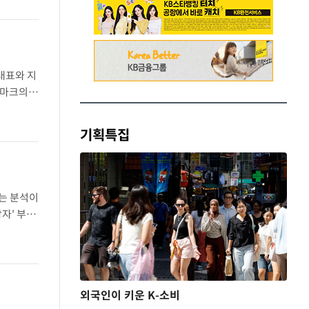
대표와 지
극마크의
의 새로
기획특집
는 분석이
자' 부모
제시했다.
외국인이 키운 K-소비