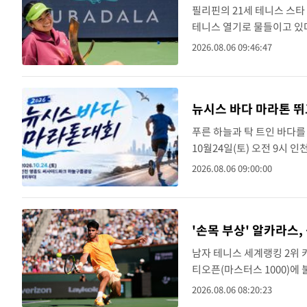
필리핀의 21세 테니스 스타
테니스 열기로 물들이고 있다
밤샘 응원과 테니스 붐이 이
2026.08.06 09:46:47
무바달라 D..
뉴시스 바다 마라톤 뛰
푸른 하늘과 탁 트인 바다를
10월24일(토) 오전 9시
어 2회째를 맞는 이번 바
2026.08.06 09:00:00
번 대회는 총..
'손목 부상' 알카라스
남자 테니스 세계랭킹 2위 
티오픈(마스터스 1000)에
출전을 포기했다. 그는 현재
2026.08.06 08:20:23
티오픈은 시즌 ..