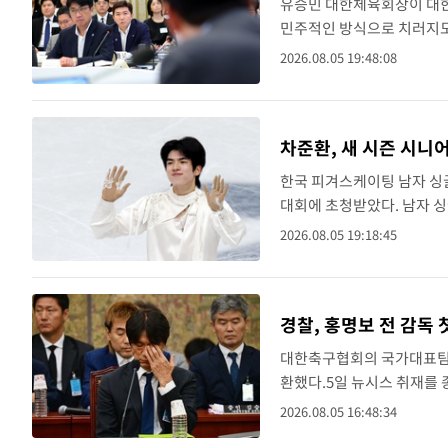
유승민 대한체육회장이 대한
민주적인 방식으로 치러지도록
광부 업무보고에서 산하 단
2026.08.05 19:48:08
"알겠습니다"라고 답했다. 이
차준환, 새 시즌 시니
한국 피겨스케이팅 남자 싱글 
대회에 초청받았다. 남자 싱
채연(경기도빙상경기연맹), 
2026.08.05 19:18:45
다. ISU..
경찰, 홍명보 전 감독
대한축구협회의 국가대표팀 
환했다.5일 뉴시스 취재를
혐의로 피고발인이자 피의자
2026.08.05 16:48:34
감독 선임 과정 등에 대해..