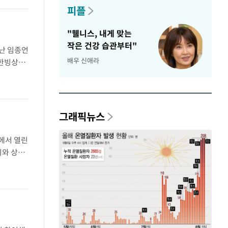
피플
"웰니스, 내게 맞는
작은 건강 습관부터"
난 임종언
배우 신애라
대한빙상경
(ITA)
그래픽뉴스
에서 열린
최와 상호
식 이후엔