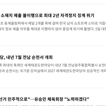
 소재지 제출 불이행으로 최대 2년 자격정지 징계 위기
초 동계올림픽에서 메달 2개를 목에 걸며 한국 남자 쇼트트랙 스타로 거듭
재지 정보 제출 의무를 제대로 이행하지 않아 중징계 위기에 몰렸다. 5일 
사인 700 크리에이터스 등에 따르면 임종언은 최근 1년 동안 국제검사기구
당, 내년 7월 전남 순천서 개최
족 최대의 축제인 세계태권도한마당이 내년 7월 전남광주통합특별시 순천
기원과 순천시는 국기원 강의실에서 2027 세계태권도한마당의 성공적인 개
체결했고, 내년 7월 순천 팔마체육관에서 대회를 개최하기로 합의했다.협약
.
 선거 민주적으로"…유승민 체육회장 "노력하겠다"