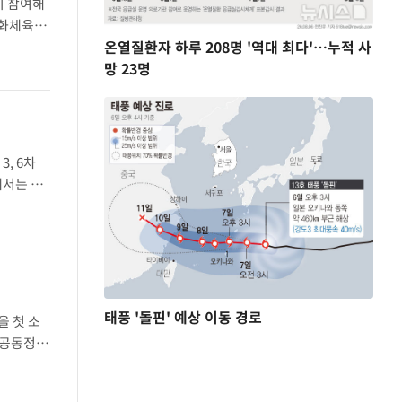
이 참여해
문화체육관
온열질환자 하루 208명 '역대 최다'…누적 사
 당부에
망 23명
, 6차
에서는 김
 거머쥐었
태풍 '돌핀' 예상 이동 경로
을 첫 소
·공동정범
의 대표팀