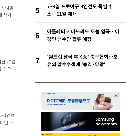
7~9일 프로야구 3연전도 폭염 취
지난 4일
5
소…11일 재개
에 참가한
I)은 공
아틀레티코 마드리드 오늘 입국…이
6
강인 선수단 합류 예정
'월드컵 탈락 후폭풍' 축구협회…초
7
내달 20일
유의 압수수색에 '충격·당황'
2' 페더급
와..
한사격연맹
.이번 대
치현 도