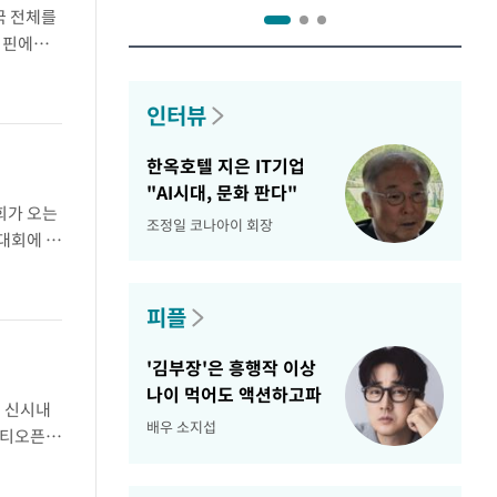
국 전체를
리핀에서
TA 투어
인터뷰
한옥호텔 지은 IT기업
"AI시대, 문화 판다"
회가 오는
조정일 코나아이 회장
 대회에 이
원한다.이
피플
'김부장'은 흥행작 이상
나이 먹어도 액션하고파
어 신시내
배우 소지섭
내티오픈
다.신시내