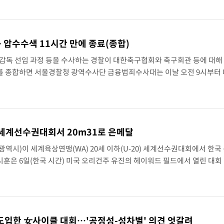
 계속[내일날씨]
소…11일 재개
등 압수수색 11시간 만에 종료(종합)
 감독 선임 과정 등을 수사하는 경찰이 대한축구협회와 축구회관 등에 대해
한국 무역적자 있어"
재를 종합하면 서울경찰청 광역수사단 금융범죄수사대는 이날 오전 9시부터
구센터와 서울 종로구 축구회관 등에 수사관을 보내 압수수색 영장을 집행했
'월드컵 탈락 후폭풍' 축구협회…초유의 압수수색에 '충격·당황'
포 순간 '40도'
0 세계선수권대회서 20m31로 은메달
내란 중요임무종사 혐의
역시)이 세계육상연맹(WA) 20세 이하(U-20) 세계선수권대회에서 한국
801.67 마감
시훈은 6일(한국 시간) 미국 오리건주 유진의 헤이워드 필드에서 열린 대회
을 던져 알레산드로 보르헤스(브라질·20m35)에 이어 준우승했다.4㎝ 차
린 6296.38 마감
8원 마감
 도입한 女사이클 대회…'공정성-성차별' 의견 엇갈려
켓 달 충돌 흔적 포착