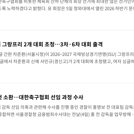
축구협회를 비롯한 체육회 산하 단체의 회장 선거에 최대한 많은 선거인
 노력하겠다고 밝혔다. 유 회장은 5일 청와대에서 열린 2026 하반기 
체 회장 선거인단 범위를 최대한 확대해 실시해야한다는 이재명 대통령의
 ..
어 그랑프리 2개 대회 초청…3차·6차 대회 출격
간판 차준환(서울시청)이 2026~2027 국제빙상경기연맹(ISU) 그랑프리 3
글에서 차준환과 신예 서민규(경신고)가 2개 대회에 초청됐고, 여자 싱글
이해인(고려대), 신지아(세화여고), 김유재(수리고)가 2개 대회 출전권을
 첫 소환…대한축구협회 선임 과정 수사
감독 선임 의혹과 관련해 수사를 진행 중인 경찰이 홍명보 전 대표팀 감독
 종합하면 서울경찰청 금융범죄수사대는 전날(4일) 홍 전 감독을 업무방해
 신분으로 불러 조사했다.이날 경찰은 홍 전 감독을 소환해 대한축구협회