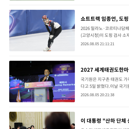
쇼트트랙 임종언, 도핑
2026 밀라노·코르티나담페
(고양시청)이 도핑 검사 소
기연맹과 임종언의 매니지먼트
2026.08.05 21:11:21
가 시행하는 도핑 검사를..
2027 세계태권도한마
국기원은 지구촌 태권도 가
다고 5일 밝혔다.이날 국
협력을 위한 업무 협약을 
2026.08.05 20:21:38
지난 1일부터 5일까지 닷새.
이 대통령 "산하 단체