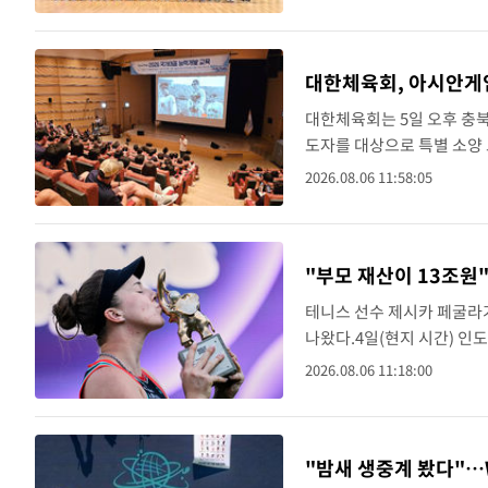
요타시 아이치현종합..
대한체육회, 아시안게
대한체육회는 5일 오후 충
도자를 대상으로 특별 소양 
의미'라는 주제 아래 대한
2026.08.06 11:58:05
운 역사를 만들어가는 과정임
"부모 재산이 13조원"
테니스 선수 제시카 페굴라
나왔다.4일(현지 시간) 인
의 재산을 상속받을 경우 
2026.08.06 11:18:00
최근 여자테니스협회..
"밤새 생중계 봤다"…W