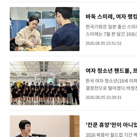
바둑 스미레, 여자 랭
한국기원은 일본 출신 스미레
스미레는 7월 한 달간 10승(
위에 올랐다.2024년 4월 
2026.08.05 15:51:52
여자 청소년 핸드볼, 
한국 여자 청소년(18세 이
결정전으로 떨어졌다.박정진
의 제11회 국제핸드볼연맹(
2026.08.05 15:39:31
솔(대전체고)과 조은..
'칸쿤 휴양'만이 아니
2026 북중미 월드컵 기간