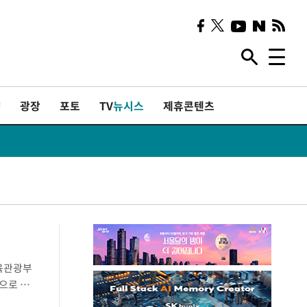
샷
광장
포토
TV
뉴시스
제휴콘텐츠
육관광부
으로 나
 문건에는