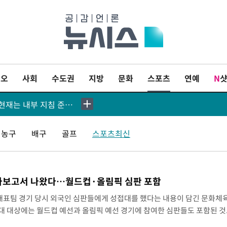
'월드컵 탈락 후폭풍' 축구협회…11시간 걸린 초유의 압수수색(종합)
이오
사회
수도권
지방
문화
스포츠
연예
N
↓, 다우 0.14%↑
축구협회, 15년 전 심판 성 접대 파문에 "현재는 내부 지침 준수"
츠윤리센터도 압수수색
농구
배구
골프
스포츠최신
[속보]합참 "北 발사체는 단거리탄도미사일…감시·경계태세 강화"
도미사일 가능성
감사보고서 나왔다…월드컵·올림픽 심판 포함
원인 파악 중"
표팀 경기 당시 외국인 심판들에게 성접대를 했다는 내용이 담긴 문화체
대 대상에는 월드컵 예선과 올림픽 예선 경기에 참여한 심판들도 포함된 것
 발사"
따르면 문체부가 2016년 작성한 '대한축구협회 임직원 등 비리 조사 결과'