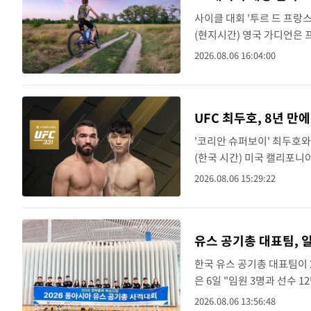
속보
사이클 대회 '투르 드 프랑스
3시간 전
속보
(현지시간) 영국 가디언은 
선수들이 공기역학 보조 장치
2026.08.06 16:04:00
5시간 전
내일까지 39도 '펄펄'…기상청 "태풍 
속보
기역학적 이점을..
UFC 최두호, 8년 만
'코리안 슈퍼보이' 최두호와 '
(한국 시간) 미국 캘리포니아
매치(65.8㎏)에서 파트리
2026.08.06 15:29:22
유스 공기총 대표팀,
한국 유스 공기총 대표팀이
은 6일 "임원 3명과 선수 
회는 일본라이플사격연맹과 
2026.08.06 13:56:48