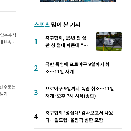
스포츠
많이 본 기사
 압수수색
축구협회, 15년 전 심
1
 대한축구
판 성 접대 파문에 "현
다. 압수
재는 내부 지침 준수"
극한 폭염에 프로야구 9일까지 취
2
소…11일 재개
 선수로는
프로야구 9일까지 폭염 취소…11일
3
 남자 포
재개·오후 7시 시작(종합)
이로 금메
축구협회 '성접대' 감사보고서 나왔
4
다…월드컵·올림픽 심판 포함