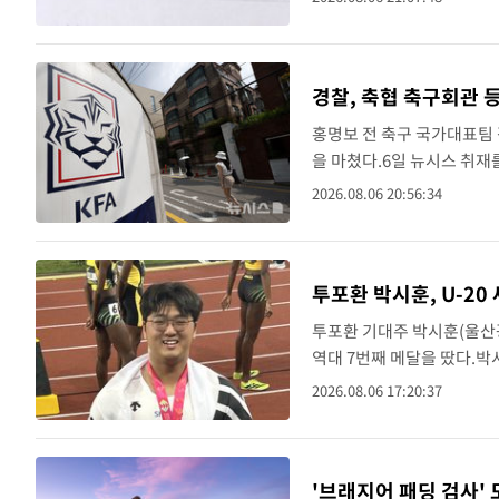
축구협회가 2011년 3월부..
21분 전
'낮 최고 39도' 불볕더위…한밤 열대야도
속보
22분 전
[속보]7~9일 프로야구 3연전도 폭염 취
속보
경찰, 축협 축구회관 
홍명보 전 축구 국가대표팀
27분 전
"韓 외환시장 개입 관측 배경엔 美의 대
속보
을 마쳤다.6일 뉴시스 취
협회가 있는 충남 천안 축
30분 전
속보
2026.08.06 20:56:34
수색은 약 11시간 만인 ..
33분 전
서울 낮 37.9도, 올여름 최고치 경신…영등
속보
투포환 박시훈, U-2
40분 전
[속보]종합특검, 대검 추가 압수수색…
속보
투포환 기대주 박시훈(울산광
1시간 전
[속보]코스닥, 800p 회복…0.26% 오른 
속보
역대 7번째 메달을 땄다.박
환던지기 결선에선 20m31
2026.08.06 17:20:37
1시간 전
[속보]코스피, 301.88포인트(4.58%) 내
속보
달은 놓쳤지만,..
1시간 전
[속보]원·달러 환율, 0.7원 내린 1423.
속보
'브래지어 패딩 검사'
2시간 전
"여기 떨어졌다"…다누리, 스페이스X 로