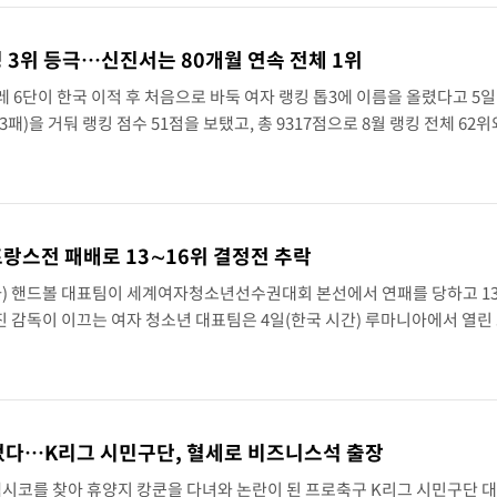
킹 3위 등극…신진서는 80개월 연속 전체 1위
 6단이 한국 이적 후 처음으로 바둑 여자 랭킹 톱3에 이름을 올렸다고 5일
3패)을 거둬 랭킹 점수 51점을 보탰고, 총 9317점으로 8월 랭킹 전체 62위
한국에서의 첫 랭킹을 217위로 시작한 스미레는 2년 4개월 만에 155계단을 뛰
프랑스전 패배로 13∼16위 결정전 추락
하) 핸드볼 대표팀이 세계여자청소년선수권대회 본선에서 연패를 당하고 13
 감독이 이끄는 여자 청소년 대표팀은 4일(한국 시간) 루마니아에서 열린
IHF) 세계여자청소년선수권대회 본선 1조 두 번째 경기에서 18-23으로 
었다…K리그 시민구단, 혈세로 비즈니스석 출장
 멕시코를 찾아 휴양지 캉쿤을 다녀와 논란이 된 프로축구 K리그 시민구단