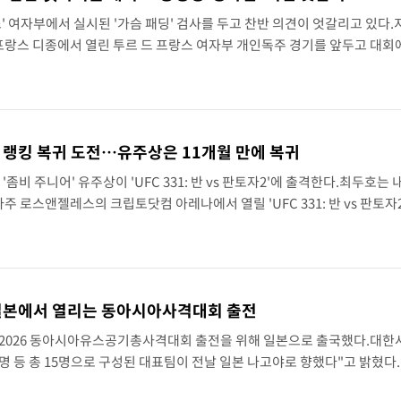
' 여자부에서 실시된 '가슴 패딩' 검사를 두고 찬반 의견이 엇갈리고 있다.
손흥민, 5경기 연속골 실패…LAFC는 승부차기 끝 과달라하라 격파
프랑스 디종에서 열린 투르 드 프랑스 여자부 개인독주 경기를 앞두고 대회
인 '가슴 페어링' 사용 여부를 검사받았다고 보도했다.국제사이클연맹(UC
지나며 폭염 잠시 꺾인다"
에 랭킹 복귀 도전…유주상은 11개월 만에 복귀
좀비 주니어' 유주상이 'UFC 331: 반 vs 판토자2'에 출격한다.최두호는 
주 로스앤젤레스의 크립토닷컴 아레나에서 열릴 'UFC 331: 반 vs 판토자
시우 핏불(브라질)을 상대한다.같은 날 유주상도 마이클 애즈웰 주니어(미국)
 일본에서 열리는 동아시아사격대회 출전
 2026 동아시아유스공기총사격대회 출전을 위해 일본으로 출국했다.대
12명 등 총 15명으로 구성된 대표팀이 전날 일본 나고야로 향했다"고 밝혔다
2026 아이치·나고야 아시안게임 조직위원회가 공동 주최한다.일본 아이