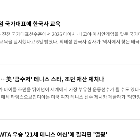
임 국가대표에 한국사 교육
북 진천 국가대표선수촌에서 2026 아이치·나고야 아시안게임을 앞둔 국가
교육을 실시했다고 6일 밝혔다. 최태성 한국사 강사가 '역사에서 찾은 태
민국이 도전과 시련을 극복한 역사를 소개하며 국가대표의 도전도 한국 체육
을 강조..
…美 '금수저' 테니스 스타, 조던 재산 제치나
가 마이클 조던을 뛰어넘어 세계에서 가장 부유한 운동선수가 될 수도 있다
도 매체 타임스오브인디아는 미국 여자 테니스 선수 제시카 페굴라가 '억만장
세계에서 가장 부유한 운동선수인 마이클 조던을 제칠 수도 있다는 전망을 
TA 우승 '21세 테니스 여신'에 필리핀 '열광'