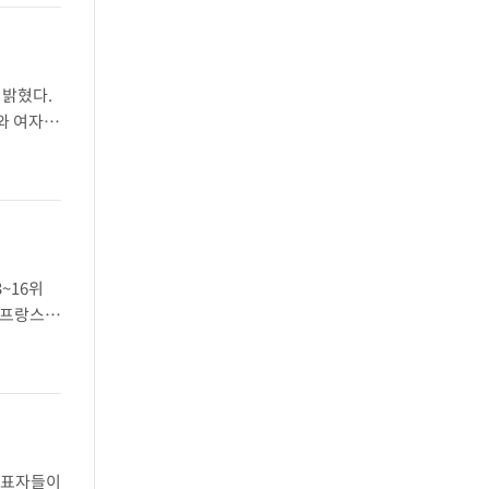
 밝혔다.
와 여자 3
..
~16위
 프랑스와
졌다.이진
 대표자들이