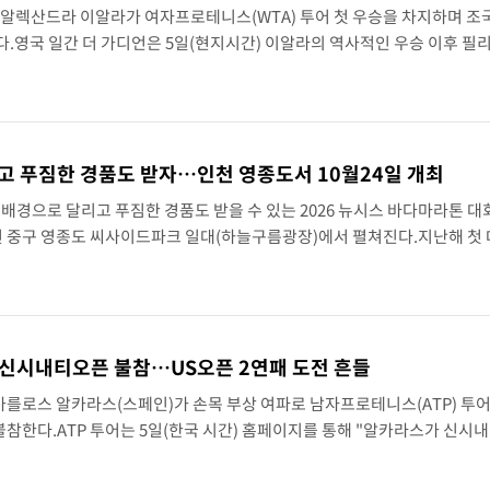
 알렉산드라 이알라가 여자프로테니스(WTA) 투어 첫 우승을 차지하며 조
.영국 일간 더 가디언은 5일(현지시간) 이알라의 역사적인 우승 이후 필
어지고 있다고 보도했다.이알라는 지난 3일 미국 워싱턴 D.C.에서 열린 W
고 푸짐한 경품도 받자…인천 영종도서 10월24일 개최
 배경으로 달리고 푸짐한 경품도 받을 수 있는 2026 뉴시스 바다마라톤 대
 인천 중구 영종도 씨사이드파크 일대(하늘구름광장)에서 펼쳐진다.지난해 첫
다마라톤 대회는 뉴시스가 주최하고 런코리아가 주관하며, 대한체육회가 후
, 신시내티오픈 불참…US오픈 2연패 도전 흔들
카를로스 알카라스(스페인)가 손목 부상 여파로 남자프로테니스(ATP) 투
 불참한다.ATP 투어는 5일(한국 시간) 홈페이지를 통해 "알카라스가 신시
 손목 부상에서 회복 중이며, 올 시즌 22승 3패를 기록 중이다"라고 전했