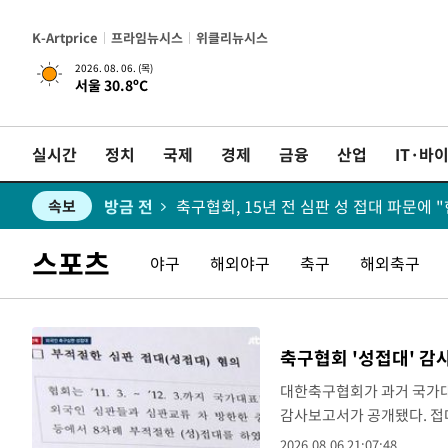
K-Artprice
프라임뉴시스
위클리뉴시스
2026. 08. 06. (목)
서울 30.8ºC
방금 전
속보
실시간
정치
국제
경제
금융
산업
IT·바
방금 전
[속보] 뉴욕증시, 혼조 출발…나스닥 0.3%
속보
방금 전
속보
방금 전
경찰, '홍명보는 2순위' 결론냈던 스포
속보
스포츠
야구
해외야구
축구
해외축구
방금 전
속보
방금 전
日방위성, 北이 동해로 쏜 발사체는 탄
속보
축구협회 '성접대' 
1분 전
[속보] SKT, 에이닷 서비스 장애 발생…"
속보
대한축구협회가 과거 국가대
감사보고서가 공개됐다. 접
11분 전
[속보]합참 "북, 동해상으로 미상 발사체
속보
타났다.6일 JTBC 보도에 
2026.08.06 21:07:48