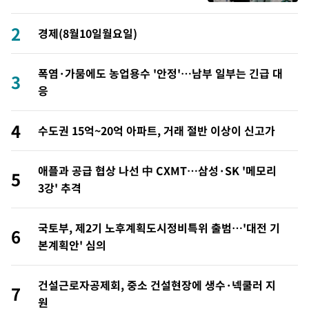
2
경제(8월10일월요일)
폭염·가뭄에도 농업용수 '안정'…남부 일부는 긴급 대
3
응
4
수도권 15억~20억 아파트, 거래 절반 이상이 신고가
애플과 공급 협상 나선 中 CXMT…삼성·SK '메모리
5
3강' 추격
국토부, 제2기 노후계획도시정비특위 출범…'대전 기
6
본계획안' 심의
건설근로자공제회, 중소 건설현장에 생수·넥쿨러 지
7
원