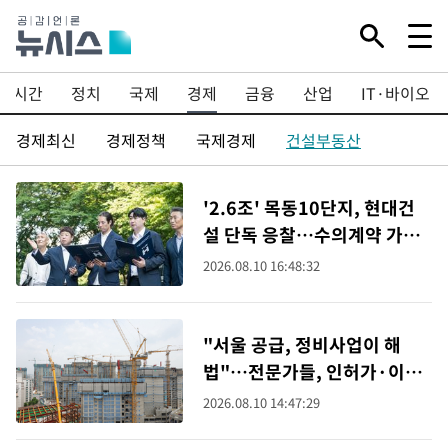
실시간
정치
국제
경제
금융
산업
IT·바이오
경제최신
경제정책
국제경제
건설부동산
'2.6조' 목동10단지, 현대건
설 단독 응찰…수의계약 가능
성
2026.08.10 16:48:32
"서울 공급, 정비사업이 해
법"…전문가들, 인허가·이주
비·공사비 개선 촉구
2026.08.10 14:47:29