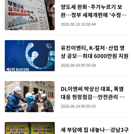
양도세 완화·주가누르기 보
완…정부 세제개편에 '수정안'
봇물
2026.08.10 10:50:44
유진이엔티, K-컬처·산업 영
상 공모…최대 6000만원 지원
2026.08.10 09:56:58
DL이앤씨 박상신 대표, 폭염
대응 현장점검…안전관리 총
력
2026.08.10 09:55:03
세 부담에 집 내놓나…강남3구