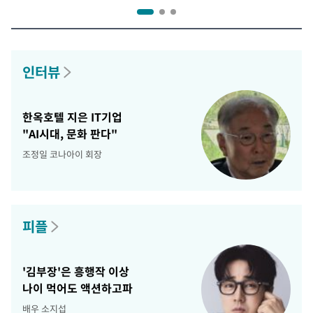
인터뷰
한옥호텔 지은 IT기업
"AI시대, 문화 판다"
조정일 코나아이 회장
피플
'김부장'은 흥행작 이상
나이 먹어도 액션하고파
배우 소지섭