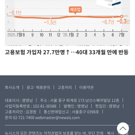
고용보험 가입자 27.7만명↑…40대 33개월 만에 반등
회사소개
광고·제휴문의
고층처리
이용약관
대표이사 : 염영남
주소 : 서울 중구 퇴계로 173 남산스퀘어빌딩 12층
사업자등록번호 : 102-81-36588
발행인 : 염영남
편집인 : 염영남
고충처리인 : 김경원
통신판매업신고 : 서울중구 0398호
문의 02-721-7400
webmaster@newsis.com
뉴시스의 모든 콘텐츠는 저작권법의 보호를 받는 바, 무단 전재ㆍ복사ㆍ배포를