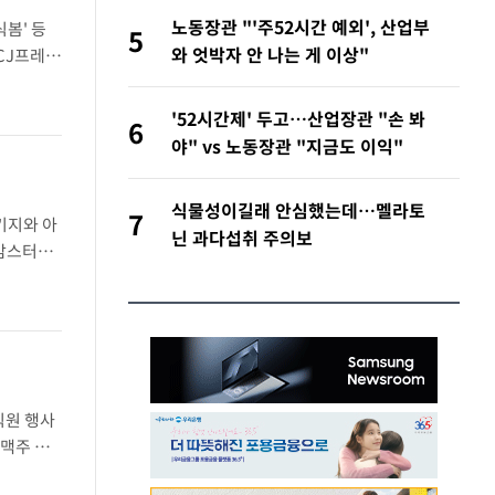
노동장관 "'주52시간 예외', 산업부
봄' 등
5
와 엇박자 안 나는 게 이상"
CJ프레시
억원으로 전
'52시간제' 두고…산업장관 "손 봐
6
야" vs 노동장관 "지금도 이익"
식물성이길래 안심했는데…멜라토
7
키지와 아
닌 과다섭취 주의보
 맘스터치
내놓았다.
직원 행사
비맥주 수
 내 맥