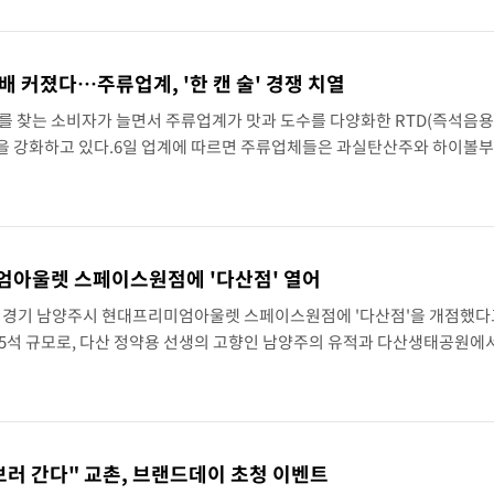
배 커졌다…주류업계, '한 캔 술' 경쟁 치열
를 찾는 소비자가 늘면서 주류업계가 맛과 도수를 다양화한 RTD(즉석음용
을 강화하고 있다.6일 업계에 따르면 주류업체들은 과실탄산주와 하이볼부
 제품까지 RTD 제품군을 넓히고 있다.RTD는 별도의 재료를 준비하거나 
엄아울렛 스페이스원점에 '다산점' 열어
k)이 경기 남양주시 현대프리미엄아울렛 스페이스원점에 '다산점'을 개점했다고
05석 규모로, 다산 정약용 선생의 고향인 남양주의 유적과 다산생태공원에
를 가미해 목재로 격자무늬와 아치형 구조를 만들어 천장을 장식했으며, 식
 보러 간다" 교촌, 브랜드데이 초청 이벤트