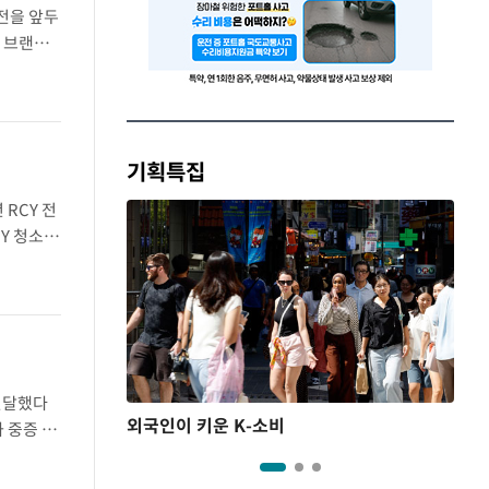
전을 앞두
번 브랜드
은 이벤트
기획특집
RCY 전
CY 청소년
양대학교와
전달했다
외국인이 키운 K-소비
 중증 장
21년 이