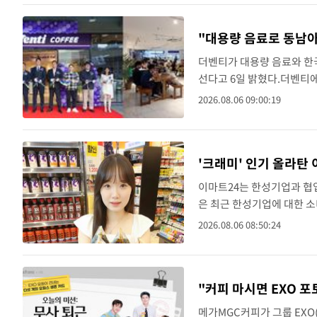
"대용량 음료로 동남아
더벤티가 대용량 음료와 한국
선다고 6일 밝혔다.더벤티
복합쇼핑몰 글로리에타에 약
2026.08.06 09:00:19
직장인과 쇼핑객, 관광객,..
'크래미' 인기 올라탄
이마트24는 한성기업과 협업
은 최근 한성기업에 대한 소
로 이마트24에서 판매하는 
2026.08.06 08:50:24
다 21% 증가했..
"커피 마시면 EXO 
메가MGC커피가 그룹 EXO