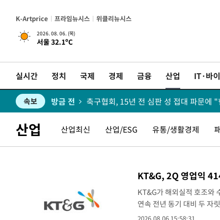
K-Artprice
프라임뉴시스
위클리뉴시스
2026. 08. 06. (목)
서울 32.1ºC
방금 전
속보
실시간
정치
국제
경제
금융
산업
IT·바
방금 전
[속보] 뉴욕증시, 혼조 출발…나스닥 0.3%
속보
방금 전
속보
방금 전
경찰, '홍명보는 2순위' 결론냈던 스포
속보
산업
산업최신
산업/ESG
유통/생활경제
방금 전
속보
방금 전
日방위성, 北이 동해로 쏜 발사체는 탄
속보
KT&G, 2Q 영업익 
방금 전
[속보] SKT, 에이닷 서비스 장애 발생…"
속보
KT&G가 해외실적 호조와 
연속 전년 동기 대비 두 자
방금 전
[속보]합참 "북, 동해상으로 미상 발사체 
속보
KT&G는 2분기 연결 기준 
2026.08.06 15:58:31