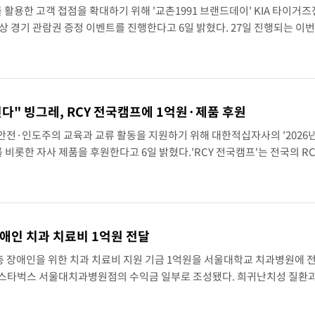
용한 고객 접점을 확대하기 위해 '교촌1991 브랜드데이' KIA 타이거즈
상 경기 관람권 증정 이벤트를 진행한다고 6일 밝혔다. 27일 진행되는 이
드에서 열리는 KIA 타이거즈와 롯데 자이언츠 경기에서 선보인다. 교촌
다" 빙그레, RCY 전국캠프에 1억원·제품 후원
전·인도주의 교육과 교류 활동을 지원하기 위해 대한적십자사의 '2026년 
 비롯한 자사 제품을 후원한다고 6일 밝혔다.'RCY 전국캠프'는 전국의 R
·교육 프로그램이다. 올해 행사는 지난 5일 시작해 7일까지 국립목포해
애인 치과 치료비 1억원 전달
 장애인을 위한 치과 치료비 지원 기금 1억원을 서울대학교 치과병원에 
은 스타벅스 서울대치과병원점의 수익금 일부로 조성됐다. 희귀난치성 질환과
 수술이 필요한 장애인 환자의 치료 및 수술비로 사용된다. 스타벅스는 20
..