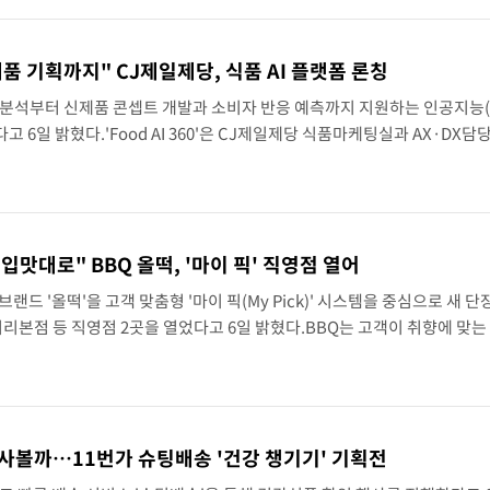
품 기획까지" CJ제일제당, 식품 AI 플랫폼 론칭
분석부터 신제품 콘셉트 개발과 소비자 반응 예측까지 지원하는 인공지능(A
론칭했다고 6일 밝혔다.'Food AI 360'은 CJ제일제당 식품마케팅실과 AX·DX
텔리전스 플랫폼이다.실시간 트렌드 분석과 상품 기획·개발, 신제품 평가, 시장
입맛대로" BBQ 올떡, '마이 픽' 직영점 열어
랜드 '올떡'을 고객 맞춤형 '마이 픽(My Pick)' 시스템을 중심으로 새 단
본점 등 직영점 2곳을 열었다고 6일 밝혔다.BBQ는 고객이 취향에 맞는
를 완성하는 방식으로 올떡의 브랜드 콘셉트와 메뉴 구성을 정비했다.이번
사볼까…11번가 슈팅배송 '건강 챙기기' 기획전