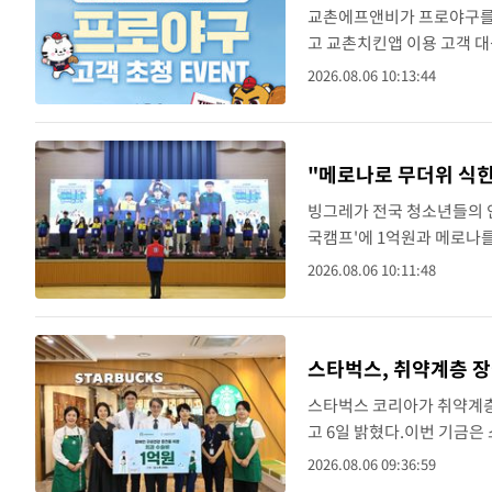
교촌에프앤비가 프로야구를 활
고 교촌치킨앱 이용 고객 대
데이는 광주-기아챔피언스필
2026.08.06 10:13:44
를 통해 총 60명의 야구..
"메로나로 무더위 식힌
빙그레가 전국 청소년들의 안
국캠프'에 1억원과 메로나를
과 지도자가 참여하는 체험
2026.08.06 10:11:48
목포시 일..
스타벅스, 취약계층 장
스타벅스 코리아가 취약계층
고 6일 밝혔다.이번 기금
애로 전신마취와 함께 치과적
2026.08.06 09:36:59
익공유형 매장인 커뮤니티 스