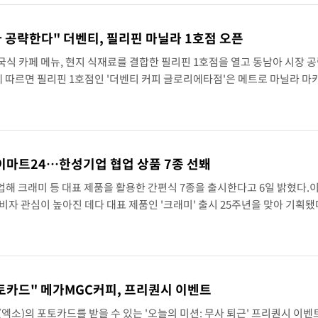
 공략한다" 더벤티, 필리핀 마닐라 1호점 오픈
식 카페 메뉴, 현지 식재료를 결합한 필리핀 1호점을 열고 동남아 시장 공
에 따르면 필리핀 1호점인 '더벤티 커피 글로리에타점'은 메트로 마닐라 
 200평 규모로 조성됐다.글로리에타는 마카티 중심업무지구를 대표하는
 이마트24…한성기업 협업 상품 7종 선봬
해 크래미 등 대표 제품을 활용한 간편식 7종을 출시한다고 6일 밝혔다.
비자 관심이 높아진 데다 대표 제품인 '크래미' 출시 25주년을 맞아 기획됐
크래미와 자체브랜드(PL) 맛살 상품 등 한성기업 제조 맛살류의 7월 매출
포토카드" 메가MGC커피, 프리퀀시 이벤트
(엑소)의 포토카드를 받을 수 있는 '오늘의 미션: 무사 퇴근' 프리퀀시 이벤