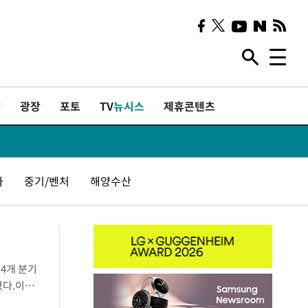
샷
광장
포토
TV
뉴시스
제휴콘텐츠
자
중기/벤처
해양수산
4개 분기
혔다.이날
년 동기 대