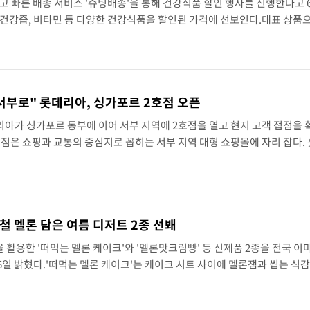
두고 빠른 배송 서비스 '슈팅배송'을 통해 건강식품 할인 행사를 진행한다고 
건강즙, 비타민 등 다양한 건강식품을 할인된 가격에 선보인다.대표 상품으
년보감 고려홍삼정 에브리데이100(100포)'을 2만2000원대에, '천양삼
 서부로" 롯데리아, 싱가포르 2호점 오픈
리아가 싱가포르 동부에 이어 서부 지역에 2호점을 열고 현지 고객 접점을
호점은 쇼핑과 교통의 중심지로 꼽히는 서부 지역 대형 쇼핑몰에 자리 잡다.
에 1호점을 연 뒤 약 6개월 만에 운영 지역을 넓히게 됐다.신규 매장에서는
철 멜론 담은 여름 디저트 2종 선봬
활용한 '떠먹는 멜론 케이크'와 '멜론맛크림빵' 등 신제품 2종을 전국 이
일 밝혔다.'떠먹는 멜론 케이크'는 케이크 시트 사이에 멜론잼과 씹는 식
생멜론을 올린 제품이다. 멜론의 향긋하고 달콤한 풍미를 즐길 수 있다.'멜