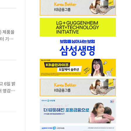
) 제품을
터 기존
술을 섞는
 6일 밝
서 영감을
물 등 자