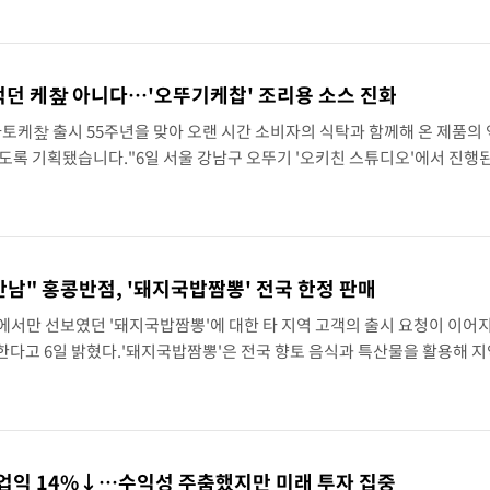
 계속[내일날씨]
소…11일 재개
먹던 케챂 아니다…'오뚜기케찹' 조리용 소스 진화
토케챂 출시 55주년을 맞아 오랜 시간 소비자의 식탁과 함께해 온 제품의 
한국 무역적자 있어"
도록 기획됐습니다."6일 서울 강남구 오뚜기 '오키친 스튜디오'에서 진행
실 팀장은 "오뚜기 케챂이 단순히 뿌려먹고, 찍어먹는 소스에 그치는 것이
'월드컵 탈락 후폭풍' 축구협회…초유의 압수수색에 '충격·당황'
포 순간 '40도'
만남" 홍콩반점, '돼지국밥짬뽕' 전국 한정 판매
내란 중요임무종사 혐의
에서만 선보였던 '돼지국밥짬뽕'에 대한 타 지역 고객의 출시 요청이 이어
01.67 마감
다고 6일 밝혔다.'돼지국밥짬뽕'은 전국 향토 음식과 특산물을 활용해 지
점' 프로젝트의 첫 제품이다. 부산을 대표하는 돼지국밥을 짬뽕으로 재해석
 6296.38 마감
원 마감
영업익 14%↓…수익성 주춤했지만 미래 투자 집중
켓 달 충돌 흔적 포착