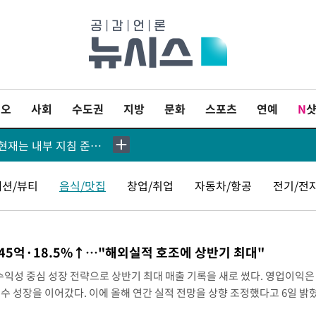
'월드컵 탈락 후폭풍' 축구협회…11시간 걸린 초유의 압수수색(종합)
이오
사회
수도권
지방
문화
스포츠
연예
N
↓, 다우 0.14%↑
축구협회, 15년 전 심판 성 접대 파문에 "현재는 내부 지침 준수"
츠윤리센터도 압수수색
패션/뷰티
음식/맛집
창업/취업
자동차/항공
전기/전
[속보]합참 "北 발사체는 단거리탄도미사일…감시·경계태세 강화"
도미사일 가능성
4145억·18.5%↑…"해외실적 호조에 상반기 최대"
원인 파악 중"
수익성 중심 성장 전략으로 상반기 최대 매출 기록을 새로 썼다. 영업이익은 
릿수 성장을 이어갔다. 이에 올해 연간 실적 전망을 상향 조정했다고 6일 밝
발사"
매출액 1조7016억원, 영업이익은 4145억원을 기록했다고 밝혔다. 이는 전