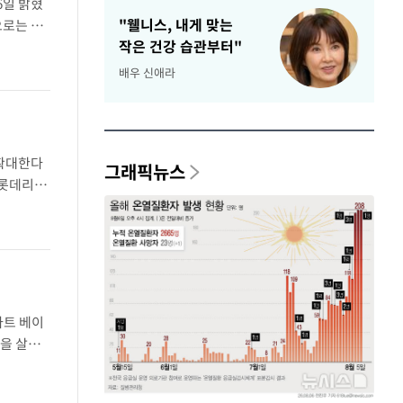
6일 밝혔
"웰니스, 내게 맞는
로는 6년
작은 건강 습관부터"
 고려홍삼
배우 신애라
 확대한다
그래픽뉴스
 롯데리아
 싱가포르
마트 베이
감을 살린
론맛크림