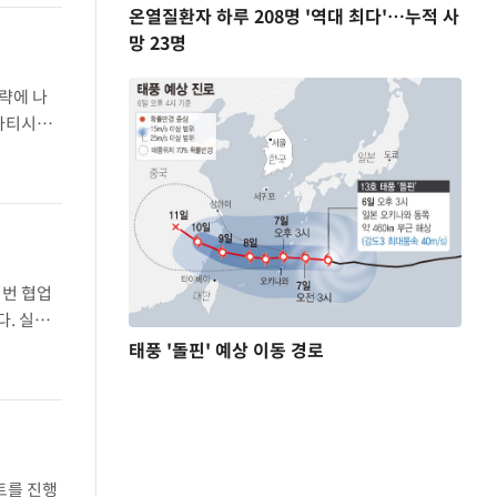
온열질환자 하루 208명 '역대 최다'…누적 사
망 23명
략에 나
마카티시의
 쇼핑몰로
이번 협업
다. 실제
은 전월보
태풍 '돌핀' 예상 이동 경로
트를 진행