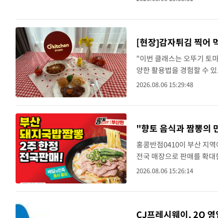
비 각..
방금 전
'낮 최고 39도' 불볕더위…한밤 열대야도
속보
방금 전
[속보]7~9일 프로야구 3연전도 폭염 취
속보
[현장]감자튀김 찍어 
"이번 클래스는 오뚜기 토마
방금 전
"韓 외환시장 개입 관측 배경엔 美의 대
속보
양한 활용법을 경험할 수 있
래스에서 김지현 오뚜기 BX
방금 전
속보
2026.08.06 15:29:48
다양한 요리의 소스로도 ..
방금 전
서울 낮 37.9도, 올여름 최고치 경신…영등
속보
"향토 음식과 짬뽕의 
방금 전
[속보]종합특검, 대검 추가 압수수색…
속보
홍콩반점0410이 부산 지역
방금 전
[속보]코스닥, 800p 회복…0.26% 오른 8
속보
전국 매장으로 판매를 확대한
를 개발하는 '팔도 홍콩반
2026.08.06 15:26:14
방금 전
[속보]코스피, 301.88포인트(4.58%) 내린
속보
우려낸 국물에 고기 토..
방금 전
[속보]원·달러 환율, 0.7원 내린 1423.8
속보
CJ프레시웨이, 2Q 
방금 전
"여기 떨어졌다"…다누리, 스페이스X 로