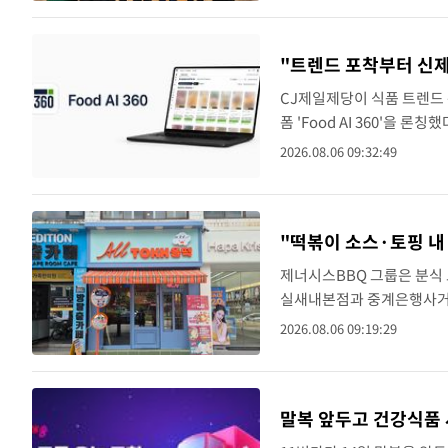
"트렌드 포착부터 신제
CJ제일제당이 식품 트렌드 
폼 'Food AI 360'을 
개발한 AI 기반 마케팅 인
2026.08.06 09:32:49
"떡볶이 소스·토핑 내 
제너시스BBQ 그룹은 분식 브
실새내본점과 중계은행사거리
직접 골라 자신만의 떡볶이
2026.08.06 09:19:29
연 직영점 두..
말복 앞두고 건강식품 