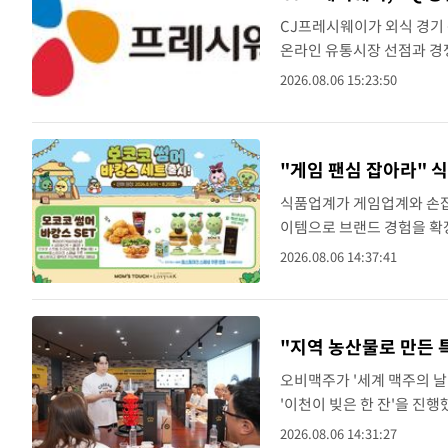
속보
CJ프레시웨이가 외식 경기 
방금 전
속보
온라인 유통시장 선점과 경쟁
웨이는 2분기 매출이 923
2026.08.06 15:23:50
1시간 전
내일까지 39도 '펄펄'…기상청 "태풍 
속보
년 동기..
"게임 팬심 잡아라" 식
식품업계가 게임업계와 손잡고
이템으로 브랜드 경험을 확
는 최근 스마일게이트의 대
2026.08.06 14:37:41
맘스터치는 로스트아크와..
"지역 농산물로 만든 
오비맥주가 '세계 맥주의 날
'이천이 빚은 한 잔'을 진
석부사장과 김두영 이천공장
2026.08.06 14:31:27