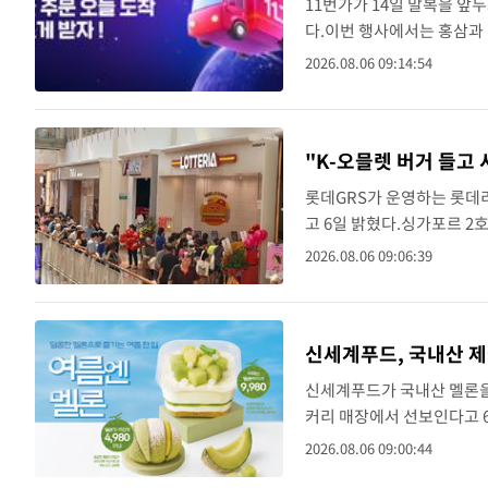
11번가가 14일 말복을 앞
다.이번 행사에서는 홍삼과 
근 국내산 홍삼을 사용한 '풍
2026.08.06 09:14:54
정 온코어 밸..
"K-오믈렛 버거 들고
롯데GRS가 운영하는 롯데
고 6일 밝혔다.싱가포르 2
는 지난 2월 주얼 창이공항
2026.08.06 09:06:39
의 아침 식사 문화..
신세계푸드, 국내산 제
신세계푸드가 국내산 멜론을 
커리 매장에서 선보인다고 6
멜론 과육을 쌓고, 상단에 
2026.08.06 09:00:44
빵'은 부드러운..