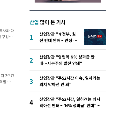
산업
많이 본 기사
역사와 다
산업장관 "李정부, 원
1
된 쿠킹클
전 반대 안해…안정 전
 아니라
력 위해 불가피"
산업장관 "영업익 N% 성과급 반
2
대…자본주의 발전 안돼"
지자 2주간
산업장관 "주52시간 이슈, 일하려는
3
역별 메뉴
의지 막아선 안 돼"
해 진하게
산업장관 "주52시간, 일하려는 의지
4
막아선 안돼…'N% 성과급' 반대"
(종합)