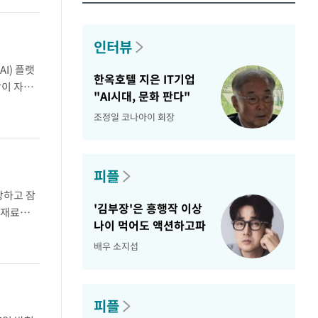
인터뷰
I) 플랫
한옥호텔 지은 IT기업
담당이 자체
"AI시대, 문화 판다"
 반..
조정일 코나아이 회장
피플
장하고 잠
'김부장'은 흥행작 이상
 재료를
나이 먹어도 액션하고파
에 문을
배우 소지섭
피플