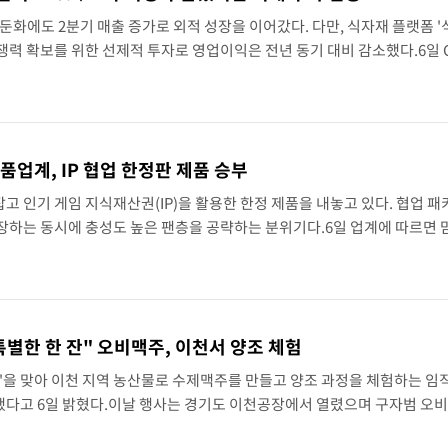
둔화에도 2분기 매출 증가로 외적 성장을 이어갔다. 다만, 식자재 플랫폼 '식
손흥민, 5경기 연속골 실패…LAFC는 승부차기 끝 과달라하라 격파
력 확보를 위한 선제적 투자로 영업이익은 전년 동기 대비 감소했다.6일 
2억원으로 전년 동기 대비 4.5% 증가했다고 밝혔다.다만 영업이익은 235
지나며 폭염 잠시 꺾인다"
품업계, IP 협업 한정판 제품 승부
 인기 게임 지식재산권(IP)을 활용한 한정 제품을 내놓고 있다. 협업 패
장하는 동시에 충성도 높은 팬층을 공략하는 분위기다.6일 업계에 따르면
표 다중접속역할수행게임(MMORPG) 로스트아크와 네 번째 협업 메뉴를 
특별한 한 잔" 오비맥주, 이천서 양조 체험
'을 맞아 이천 지역 농산물로 수제맥주를 만들고 양조 과정을 체험하는 임
행했다고 6일 밝혔다.이날 행사는 경기도 이천공장에서 열렸으며 구자범 오
장, 김준규 브루마스터 등 임직원 50여명이 참여했다.참가자들은 이천공장