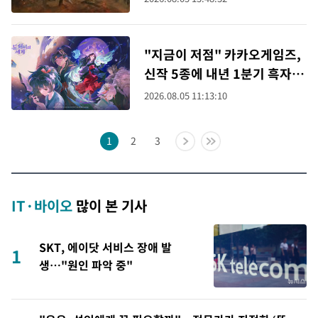
"지금이 저점" 카카오게임즈,
신작 5종에 내년 1분기 흑자
자신(종합)
2026.08.05 11:13:10
1
2
3
IT·바이오
많이 본 기사
SKT, 에이닷 서비스 장애 발
1
생…"원인 파악 중"