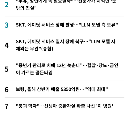
"우유, 성인에게 꼭 필요할까"…전문가가 지적한 ‘뜻
2
밖의 진실’
3
SKT, 에이닷 서비스 장애 발생…"LLM 모델 측 오류"
SKT, 에이닷 서비스 일시 장애 복구…"LLM 모델 자
4
체와는 무관"(종합)
"중년기 관리로 치매 13년 늦춘다"…혈압·당뇨·금연
5
이 가르는 골든타임
6
보령, 올해 상반기 매출 5350억원…"역대 최대"
7
"붕괴 막자"…신생아 중환자실 확충 나선 '이 병원'