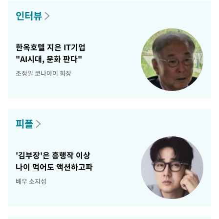
인터뷰
한옥호텔 지은 IT기업
"AI시대, 문화 판다"
조정일 코나아이 회장
피플
'김부장'은 흥행작 이상
나이 먹어도 액션하고파
배우 소지섭