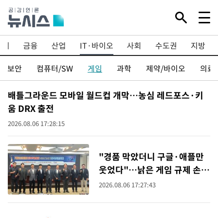
경제
금융
산업
IT·바이오
사회
수도권
지방
보안
컴퓨터/SW
게임
과학
제약/바이오
의료
배틀그라운드 모바일 월드컵 개막…농심 레드포스·키
움 DRX 출전
2026.08.06 17:28:15
"경품 막았더니 구글·애플만
웃었다"…낡은 게임 규제 손질
목소리
2026.08.06 17:27:43