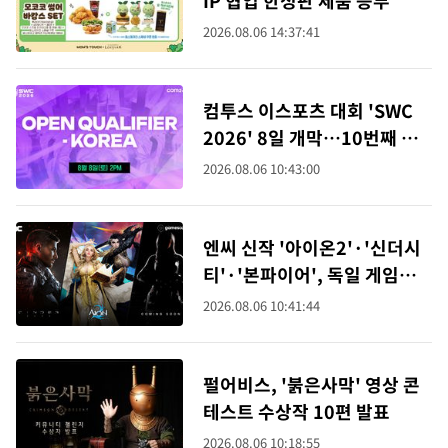
IP 협업 한정판 제품 승부
2026.08.06 14:37:41
컴투스 이스포츠 대회 'SWC
2026' 8일 개막…10번째 챔
피언 가린다
2026.08.06 10:43:00
엔씨 신작 '아이온2'·'신더시
티'·'본파이어', 독일 게임스
컴서 공개
2026.08.06 10:41:44
펄어비스, '붉은사막' 영상 콘
테스트 수상작 10편 발표
2026.08.06 10:18:55