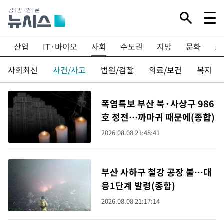
산업
IT·바이오
사회
수도권
지방
문화
스
사회최신
사건/사고
법원/검찰
의료/보건
복지
폭염특보 부산 북·사상구 986
호 정전…까마귀 때문에(종합)
2026.08.08 21:48:41
부산 사하구 철강 공장 불…대
응1단계 발령(종합)
2026.08.08 21:17:14