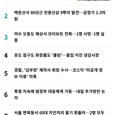
백운산서 80년근 천종산삼 9뿌리 발견…감정가 1.3억
2
원
여수 오동도 해상서 모터보트 전복…1명 사망·1명 실
3
종
4
옷도 침구도 화장품도 '쿨링'…몸집 커진 냉감시장
경찰, '김부장' 제작사 회장 수사…코스닥 '미공개 정
5
보 이용' 의혹
폭염 지속에 범정부 대응체계 가동…내일 추가방안 논
6
의
서울 면목동서 60대 지인끼리 흉기 휘둘러…2명 모두