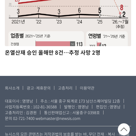
온열산재 승인 올해만 8건…추정 사망 2명
회사소개
광고·제휴문의
고층처리
이용약관
대표이사 : 염영남
주소 : 서울 중구 퇴계로 173 남산스퀘어빌딩 12층
사업자등록번호 : 102-81-36588
발행인 : 염영남
편집인 : 염영남
고충처리인 : 김경원
통신판매업신고 : 서울중구 0398호
문의 02-721-7400
webmaster@newsis.com
뉴시스의 모든 콘텐츠는 저작권법의 보호를 받는 바, 무단 전재ㆍ복사ㆍ배포를