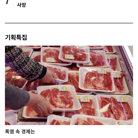
7
사망
기획특집
폭염 속 경제는