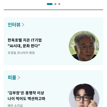
인터뷰
한옥호텔 지은 IT기업
"AI시대, 문화 판다"
조정일 코나아이 회장
피플
'김부장'은 흥행작 이상
나이 먹어도 액션하고파
배우 소지섭