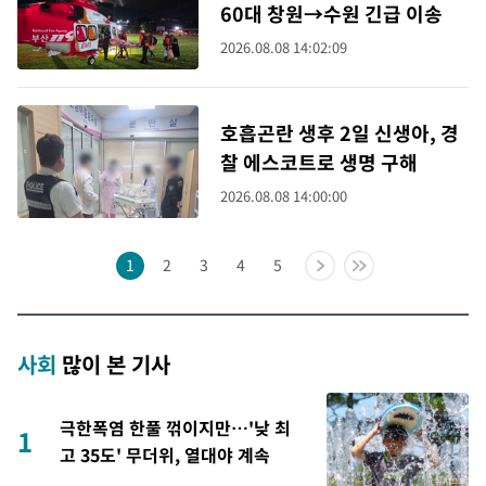
60대 창원→수원 긴급 이송
2026.08.08 14:02:09
호흡곤란 생후 2일 신생아, 경
찰 에스코트로 생명 구해
2026.08.08 14:00:00
1
2
3
4
5
사회
많이 본 기사
극한폭염 한풀 꺾이지만…'낮 최
1
고 35도' 무더위, 열대야 계속