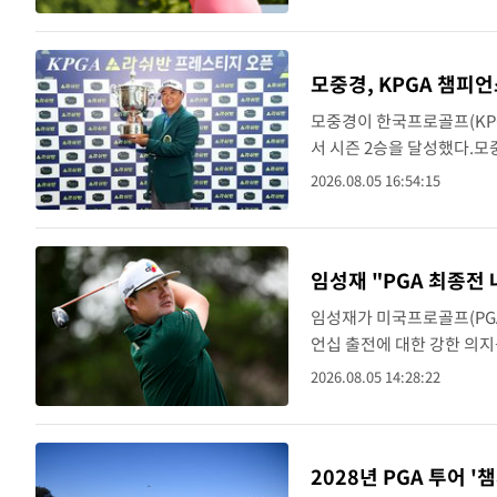
경기다. ..
모중경, KPGA 챔피
모중경이 한국프로골프(KP
서 시즌 2승을 달성했다.모
서 버디 8개와 더블보기 1개
2026.08.05 16:54:15
동 2위 장..
임성재 "PGA 최종전
임성재가 미국프로골프(PGA
언십 출전에 대한 강한 의지
덤 챔피언십(총상금 850만
2026.08.05 14:28:22
포인트를 많이 쌓지 못..
2028년 PGA 투어 