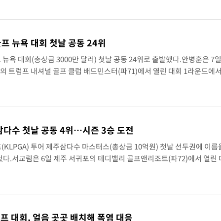
[속보]합수본, '투표율 허위 입력' 중앙·서울·경기도 선관위 등 9곳 압수수색
골프 뉴욕 대회 첫날 공동 24위
 뉴욕 대회(총상금 3000만 달러) 첫날 공동 24위로 출발했다.안병훈은 7일
…1%대 상승 출발
의 트럼프 내셔널 골프 클럽 배드민스터(파71)에서 열린 대회 1라운드에서
파 72타를 쳤다.송영한도 버디 3개, 보기 2개, 더블보기 1개로 1오버파를 기
 807.62개장
른 6365.07 개장
삼다수 첫날 공동 4위…시즌 3승 도전
시리아 다마스쿠스 교외에서 미니버스 폭발.. 14명 부상, 3명은 중태
LPGA) 투어 제주삼다수 마스터스(총상금 10억원) 첫날 선두권에 이름
중대경보'
었다.서교림은 6일 제주 서귀포의 테디밸리 골프앤리조트(파72)에서 열린 
개를 묶어 5언더파 67타를 기록, 강채연과 강수은, 이지현과 함께 공동 4
이란, 호르무즈서 "적국 목표물들"과 대치로남부 케슘섬에서 두차례 큰 폭발음
[속보]美, 폴리실리콘 수입 규제…파생제품 15% 관세, 120일 후 발효
프 대회, 얼음 곳곳 배치해 폭염 대응
 서명