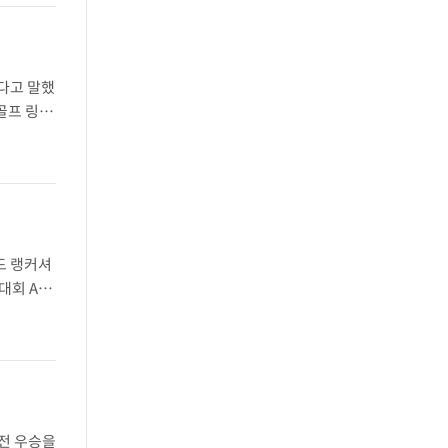
다고 말했
골프 링크
디 3개,
드 랭커셔
회 AIG
4타를 쳤
역전 우승을