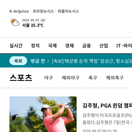
K-Artprice
프라임뉴시스
위클리뉴시스
2026. 08. 07. (금)
서울 35.3ºC
방금 전
속보
실시간
정치
국제
경제
금융
산업
IT·바
방금 전
속보
방금 전
[속보]'채상병 순직 책임' 임성근, 항소심
속보
방금 전
[속보]종합특검, '관저이전 봐주기 감사'
속보
스포츠
야구
해외야구
축구
해외축구
방금 전
민주 콩고 에볼라환자 4천명 돌파, 4053명
속보
방금 전
[속보]'300억원대 사기 혐의' 차가원 대
속보
김주형, PGA 윈덤 챔
방금 전
"미 전국적 살모네라 식중독 원인은 멕시코
속보
김주형이 미국프로골프(PGA
올랐다.김주형은 7일(한국
방금 전
속보
대회 1라운드에서 버디 7개,
2026.08.07 09:51:58