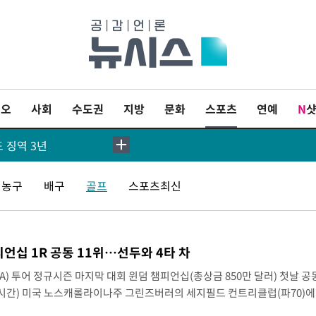
[속보]국힘 윤리위, '돌려차기 발언' 진종오·서범수 징계 절차 개시
이오
사회
수도권
지방
문화
스포츠
연예
N
[속보] 7월 중국 수출 23.9%↑ 수입 27.5%↑…무역총액 25.3%↑
도 징역 3년
 유병호 구속기소
농구
배구
골프
스포츠최신
 발생 1850명 사망
표 구속 송치
피언십 1R 공동 11위…선두와 4타 차
산 할라피뇨"-- CDC
) 투어 정규시즌 마지막 대회 윈덤 챔피언십(총상금 850만 달러) 첫날 공
 시간) 미국 노스캐롤라이나주 그린즈버러의 세지필드 컨트리클럽(파70)에
[속보]경찰·노동부, HL만도 평택사업장 끼임 사망 관련 압수수색
 보기 2개를 묶어 5언더파 65타를 적었다.일몰로 12명의 선수가 경기를 