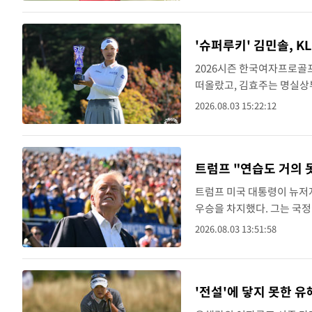
'슈퍼루키' 김민솔, K
2026시즌 한국여자프로골프
떠올랐고, 김효주는 명실상부
강원 원주의 오로라 골프&
2026.08.03 15:22:12
일정을 마무리..
트럼프 "연습도 거의 
트럼프 미국 대통령이 뉴저
우승을 차지했다. 그는 국
(SNS)를 통해 직접 우승
2026.08.03 13:51:58
트럼프 내셔널 골프클럽 베드
'전설'에 닿지 못한 