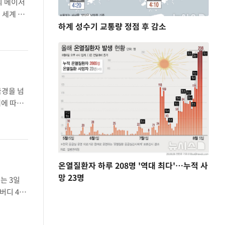
의 메이저
 세계 정
하계 성수기 교통량 정점 후 감소
 앤드 세
국경을 넘
체에 따르
사진을 올렸
온열질환자 하루 208명 '역대 최다'…누적 사
망 23명
는 3일
버디 4개,
위로 대회