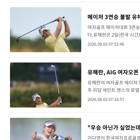
메이저 3연승 불발 유
여자골프 메이저대회 3연승
다.유해란은 2일(한국 시간
스(파71)에서 펼쳐진 시즌 
2026.08.03 07:52:46
보기 4개, 더블보..
유해란, AIG 여자오
유해란의 여자골프 메이저 대
주 리덤 세인트 앤스의 로열
여자오픈(총상금 1000만 달
2026.08.03 07:33:57
다...
"우승 아닌가 싶었는데
이다연이 한국여자프로골프(K