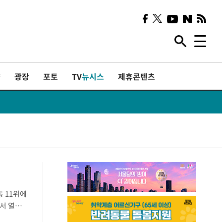
샷
광장
포토
TV
뉴시스
제휴콘텐츠
동 11위에
서 열린
끝내지 못