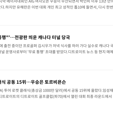
막 메이저대회인 AIG 여자오픈 우승이 무산되면서 박인비 이후 13년 만
다.하지만 유해란은 이번 대회 개인 최고 성적인 톱10에 들면서, 다시 한번
은 2일(현지 시간) 영국 잉글랜드 랭커셔주 리덤 세인트 앤스의 로열 리덤
통행"’…전광판 띄운 캐나다 터널 당국
식에 출전 중이던 프로골퍼 김시우가 저녁 식사를 하러 가다 실수로 캐나다 
 터널 운영사로부터 '무료 통행' 초대를 받았다.디트로이트 뉴스 등 현지 매
 윈저-디트로이트 터널 운영 당국은 공식 인스타그램에 터널 입구 전광판 
클래식 공동 15위…우승은 토르비욘슨
) 투어 로켓 클래식(총상금 1000만 달러)에서 공동 15위에 올랐다.임성재
 디트로이트의 디트로이트 골프클럽(파70)에서 열린 대회 최종 라운드에서 
7타를 쳤다.이로써 최종 합계 11언더파 269타를 적어낸 임성재는 공동 15