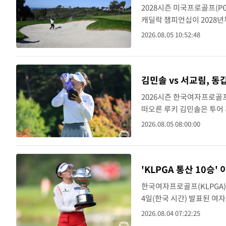
2028시즌 미국프로골프(PG
캐딜락 챔피언십이 2028
(CEO)가 지난달 트래블러스
2026.08.05 10:52:48
를 도..
김민솔 vs 서교림, 
2026시즌 한국여자프로골프
떠오른 루키 김민솔은 투어 
린다.KLPGA 투어 제주삼
2026.08.05 08:00:00
앤리조트(파72)..
'KLPGA 통산 10승
한국여자프로골프(KLPGA)
4일(한국 시간) 발표된 여자
그는 지난 2일 강원도 원주
2026.08.04 07:22:25
서 3언더..