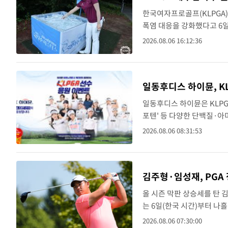
속보
한국여자프로골프(KLPGA
방금 전
[속보] 뉴욕증시, 일제 하락 마감…나스닥 
속보
폭염 대응을 강화했다고 6
트는 낮 최고 기온이 33도
2026.08.06 16:12:36
르는 만큼 다양한 상황에 ..
일동후디스 하이뮨, KL
일동후디스 하이뮨은 KLPG
포텐' 등 다양한 단백질·
노승희 ▲임진영 ▲최은우 
2026.08.06 08:31:53
속 13인이다.후원 ..
김주형·임성재, PGA
올 시즌 막판 상승세를 탄 
는 6일(한국 시간)부터 
프(PGA) 투어 윈덤 챔피언
2026.08.06 07:30:00