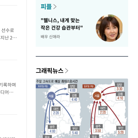
피플
"웰니스, 내게 맞는
작은 건강 습관부터"
의 선수로
배우 신애라
 지난 2일
로 전반기
그래픽뉴스
 기록하며
미디어
 대통령은