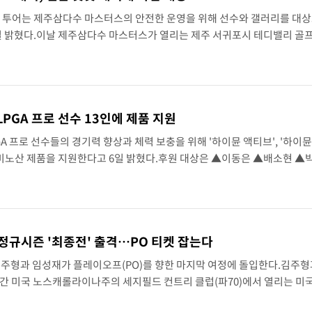
) 투어는 제주삼다수 마스터스의 안전한 운영을 위해 선수와 갤러리를 대상
0.06%↓
일 밝혔다.이날 제주삼다수 마스터스가 열리는 제주 서귀포시 테디밸리 골
까지 오른다고 예보됐다.내륙보단 4~5 기온이 낮지만, 최근 폭염 등 기상이
PGA 프로 선수 13인에 제품 지원
A 프로 선수들의 경기력 향상과 체력 보충을 위해 '하이뮨 액티브', '하이
아미노산 제품을 지원한다고 6일 밝혔다.후원 대상은 ▲이동은 ▲배소현 ▲
▲김민솔 ▲고지원 ▲김수지 ▲송지아 ▲최혜정 ▲홍진주 ▲이유빈 등 KL
 정규시즌 '최종전' 출격…PO 티켓 잡는다
김주형과 임성재가 플레이오프(PO)를 향한 마지막 여정에 돌입한다.김주형
나흘간 미국 노스캐롤라이나주의 세지필드 컨트리 클럽(파70)에서 열리는 
십(총상금 850만 달러)에 출전한다.윈덤 챔피언십은 올해 PGA 투어 정규