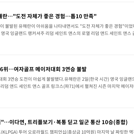
해란…"도전 자체가 좋은 경험…톱10 만족"
이 불발된 유해란이 아쉬움을 나타내면서도 "도전 자체가 좋은 경험"이었
) 영국 잉글랜드 랭커셔주 리덤 세인트 앤스의 로열 리덤 앤드 세인트 앤스 
마지막 메이저대회 AIG 여자오픈(총상금 1000만 달러) 최종 4라운드에서 버
픈 6위…여자골프 메이저대회 3연승 불발
회 3연승 도전이 아쉽게 불발됐다.유해란은 2일(한국 시간) 영국 잉글랜
 리덤 앤드 세인트 앤스 골프 링크스(파71)에서 펼쳐진 시즌 마지막 메이저대
러) 최종 4라운드에서 버디 3개, 보기 4개, 더블보기 1개를 묶어 3오버파 7
"…이다연, 트리플보기·복통 딛고 일군 통산 10승(종합)
LPGA) 투어 오로라월드 챔피언십(총상금 10억원) 마지막 날 짜릿한 