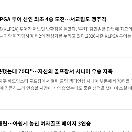
LPGA 투어 신인 최초 4승 도전…서교림도 맹추격
(KLPGA) 투어가 어느덧 반환점을 돌았다. '루키' 김민솔은 단번에 최고
 기량을 자랑하며 제2의 전성기를 누리고 있다.2026시즌 KLPGA 투어는
리조트(파72)에서 열린 오로라월드 챔피언십(총상금 10억원)을 마지막으
못했는데 70타"…자신의 골프장서 시니어 우승 자축
지주 베드민스터 골프장에서 열린 클럽 챔피언십 시니어 부문에서 70타를
정에 집중하느라 연습할 시간이 거의 없었는데도 좋은 성적을 냈다며 소셜 
 소식을 전했다.2일(현지 시간) 폭스뉴스 계열 매체 아웃킥에 따르면 트럼프
..
유해란…아쉽게 놓친 여자골프 메이저 3연승