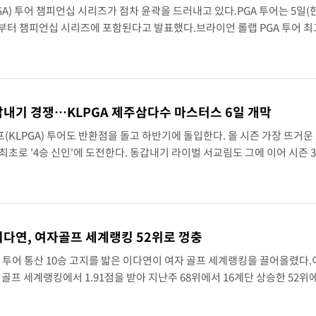
A) 투어 챔피언십 시리즈가 점차 윤곽을 드러내고 있다.PGA 투어는 5일(
년부터 챔피언십 시리즈에 포함된다고 발표했다.브라이언 롤랩 PGA 투어 
 챔피언십에서 처음 공개한 대로, PGA 투어는 2028년부터 새로운 대회 
동갑내기 경쟁…KLPGA 제주삼다수 마스터스 6일 개막
(KLPGA) 투어도 반환점을 돌고 하반기에 돌입한다. 올 시즌 가장 뜨거운
최초로 '4승 신인'에 도전한다. 동갑내기 라이벌 서교림도 그에 이어 시즌 
다수 마스터스(총상금 10억원)는 오는 6일부터 나흘간 제주 서귀포의 테디
' 이다연, 여자골프 세계랭킹 52위로 껑충
 투어 통산 10승 고지를 밟은 이다연이 여자 골프 세계랭킹을 끌어올렸다
 골프 세계랭킹에서 1.91점을 받아 지난주 68위에서 16계단 상승한 52위
시 오로라 골프&리조트에서 열린 KLPGA 투어 오로라월드 챔피언십 최종 