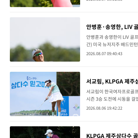
한 가운데 ..
방금 전
속보
방금 전
[속보]원·달러 환율, 오전 9시 1423.8원
속보
안병훈·송영한, LIV 
안병훈과 송영한이 LIV 골프
방금 전
[속보]삼성전자·SK하이닉스 동반 강보합
속보
간) 미국 뉴저지주 배드민턴
개, 보기 4개를 묶어 1오버
방금 전
[속보]코스닥, 5.95포인트(0.74%) 상승한
속보
2026.08.07 09:40:43
방금 전
[속보]코스피, 6300선 재탈환…1.09% 오
속보
서교림, KLPGA 제주
방금 전
속보
서교림이 한국여자프로골프(K
방금 전
입추에도 극한더위…서울 낮 39도 '폭염
속보
시즌 3승 도전에 시동을 걸
운드에서 버디 6개와 보기 1
2026.08.06 19:42:22
방금 전
속보
다.6언더파 ..
방금 전
속보
KLPGA 제주삼다수 골
방금 전
[속보]트럼프, 美 원정출산 금지 행정명령