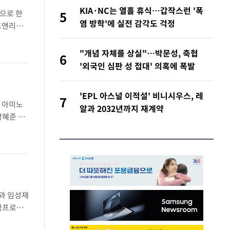
KIA·NC는 열흘 휴식…갑작스런 '폭
으로 한
5
염 방학'에 실전 감각도 걱정
프앤리조
변이 잇따
"개념 자체를 상실"…박문성, 축협
6
'외국인 심판 성 접대' 의혹에 폭발
'EPL 아스널 이적설' 비니시우스, 레
7
뮨 아미노
알과 2032년까지 재계약
박혜준 ▲
PGA 소
과 임성재
미국프로골
시즌 마지막