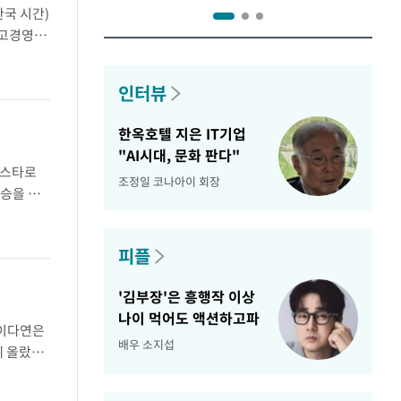
한국 시간)
최고경영자
운영 체제
인터뷰
한옥호텔 지은 IT기업
"AI시대, 문화 판다"
 스타로
조정일 코나아이 회장
3승을 노
밸리 골프
피플
'김부장'은 흥행작 이상
나이 먹어도 액션하고파
.이다연은
배우 소지섭
에 올랐다.
4라운드에