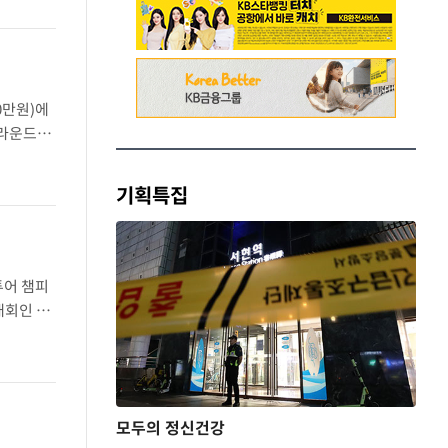
0만원)에
2라운드에
39타의 공
기획특집
투어 챔피
대회인 윈
 페덱스컵
모두의 정신건강