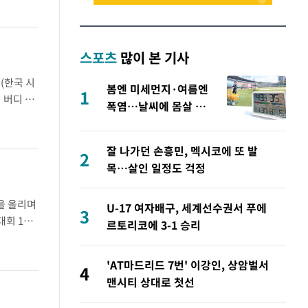
스포츠
많이 본 기사
(한국 시
봄엔 미세먼지·여름엔
1
 버디 3
폭염…날씨에 몸살 앓
록했다...
는 프로야구, 돔구장 절
실
잘 나가던 손흥민, 멕시코에 또 발
2
목…살인 일정도 걱정
을 올리며
U-17 여자배구, 세계선수권서 푸에
3
대회 1라
르토리코에 3-1 승리
위에 올랐
'AT마드리드 7번' 이강인, 상암벌서
4
맨시티 상대로 첫선