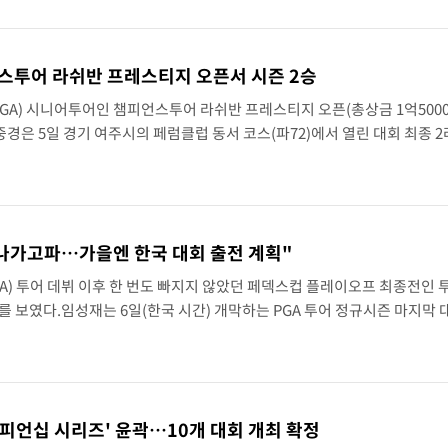
언스투어 라쉬반 프레스티지 오픈서 시즌 2승
GA) 시니어투어인 챔피언스투어 라쉬반 프레스티지 오픈(총상금 1억500
중경은 5일 경기 여주시의 페럼클럽 동서 코스(파72)에서 열린 대회 최종 
로 6언더파 66타를 쳤다.최종 합계 8언더파 136타의 모중경은 5언더파 1
 나가고파…가을엔 한국 대회 출전 계획"
) 투어 데뷔 이후 한 번도 빠지지 않았던 페덱스컵 플레이오프 최종전인 
를 보였다.임성재는 6일(한국 시간) 개막하는 PGA 투어 정규시즌 마지막 
 달러)을 앞두고 가진 국내 취재진과 인터뷰에서 "시즌 초반 손목 부상으로
'챔피언십 시리즈' 윤곽…10개 대회 개최 확정