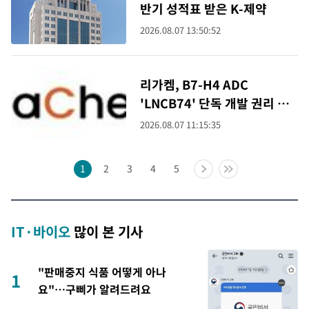
반기 성적표 받은 K-제약
2026.08.07 13:50:52
리가켐, B7-H4 ADC
'LNCB74' 단독 개발 권리 확
보
2026.08.07 11:15:35
1
2
3
4
5
IT·바이오
많이 본 기사
"판매중지 식품 어떻게 아나
1
요"…구삐가 알려드려요