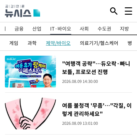
경제
금융
산업
IT·바이오
사회
수도권
지방
게임
과학
제약/바이오
의료기기/헬스케어
병의
"여행객 공략"…듀오락·빠니
보틀, 프로모션 진행
2026.08.09 14:30:00
여름 불청객 '무좀'…"각질, 이
렇게 관리하세요"
2026.08.09 13:01:00