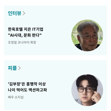
인터뷰
한옥호텔 지은 IT기업
"AI시대, 문화 판다"
조정일 코나아이 회장
피플
'김부장'은 흥행작 이상
나이 먹어도 액션하고파
배우 소지섭