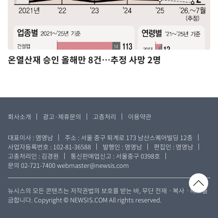
온열산재 승인 올해만 8건…추정 사망 2명
회사소개
광고·제휴문의
고층처리
이용약관
대표이사 : 염영남
주소 : 서울 중구 퇴계로 173 남산스퀘어빌딩 12층
사업자등록번호 : 102-81-36588
발행인 : 염영남
편집인 : 염영남
고충처리인 : 김경원
통신판매업신고 : 서울중구 0398호
문의 02-721-7400
webmaster@newsis.com
뉴시스의 모든 콘텐츠는 저작권법의 보호를 받는 바, 무단 전재ㆍ복사ㆍ배포를
금합니다. Copyright © NEWSIS.COM All rights reserved.