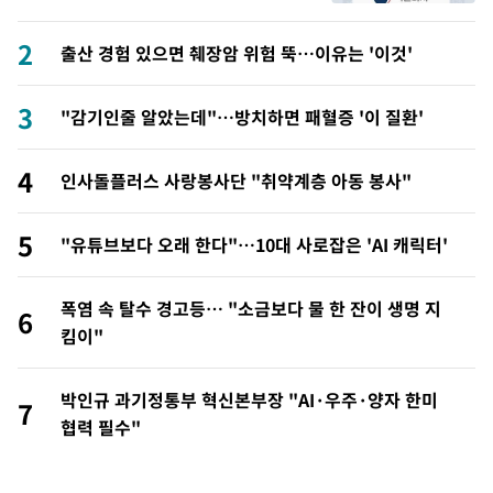
2
출산 경험 있으면 췌장암 위험 뚝…이유는 '이것'
3
"감기인줄 알았는데"…방치하면 패혈증 '이 질환'
4
인사돌플러스 사랑봉사단 "취약계층 아동 봉사"
5
"유튜브보다 오래 한다"…10대 사로잡은 'AI 캐릭터'
폭염 속 탈수 경고등… "소금보다 물 한 잔이 생명 지
6
킴이"
박인규 과기정통부 혁신본부장 "AI·우주·양자 한미
7
협력 필수"