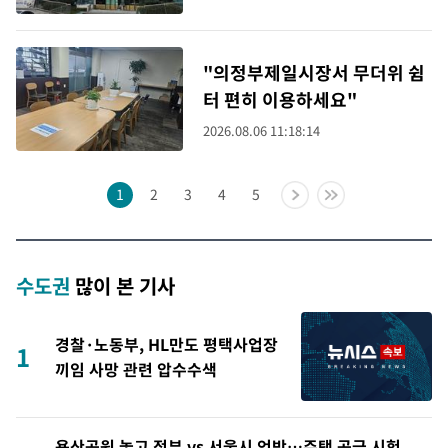
"의정부제일시장서 무더위 쉼
터 편히 이용하세요"
2026.08.06 11:18:14
1
2
3
4
5
수도권
많이 본 기사
경찰·노동부, HL만도 평택사업장
1
끼임 사망 관련 압수수색
용산공원 놓고 정부 vs 서울시 엇박…주택 공급 시험