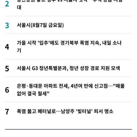
2
대
3
서울시(8월7일 금요일)
가을 시작 '입추'에도 경기북부 폭염 지속, 내일 소나
4
기
5
서울시 G3 청년특별분과, 청년 성장 경로 지원 모색
은평·동대문 아파트 전세, 4년여 만에 신고점…"매물
6
없어 결국 월세"
7
폭염 뚫고 폐터널로…남양주 '빛터널' 피서 명소