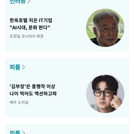
인터뷰
한옥호텔 지은 IT기업
"AI시대, 문화 판다"
조정일 코나아이 회장
피플
'김부장'은 흥행작 이상
나이 먹어도 액션하고파
배우 소지섭
피플