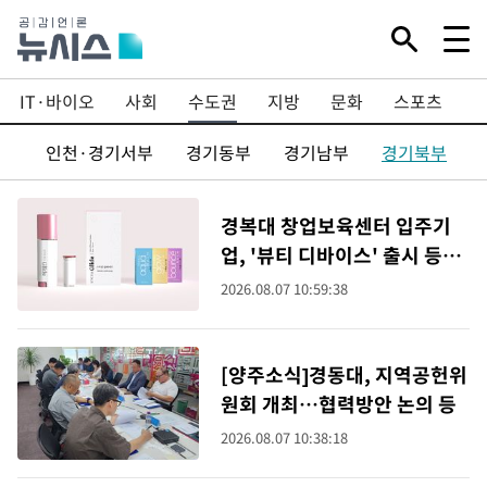
IT·바이오
사회
수도권
지방
문화
스포츠
울
인천·경기서부
경기동부
경기남부
경기북부
경복대 창업보육센터 입주기
업, '뷰티 디바이스' 출시 등[포
천소식]
2026.08.07 10:59:38
[양주소식]경동대, 지역공헌위
원회 개최…협력방안 논의 등
2026.08.07 10:38:18