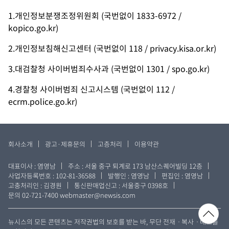
1.개인정보분쟁조정위원회 (국번없이 1833-6972 /
kopico.go.kr
)
2.개인정보침해신고센터 (국번없이 118 /
privacy.kisa.or.kr
)
3.대검찰청 사이버범죄수사과 (국번없이 1301 /
spo.go.kr
)
4.경찰청 사이버범죄 신고시스템 (국번없이 112 /
ecrm.police.go.kr
)
회사소개
광고·제휴문의
고층처리
이용약관
대표이사 : 염영남
주소 : 서울 중구 퇴계로 173 남산스퀘어빌딩 12층
사업자등록번호 : 102-81-36588
발행인 : 염영남
편집인 : 염영남
고충처리인 : 김경원
통신판매업신고 : 서울중구 0398호
문의 02-721-7400
webmaster@newsis.com
뉴시스의 모든 콘텐츠는 저작권법의 보호를 받는 바, 무단 전재ㆍ복사ㆍ배포를