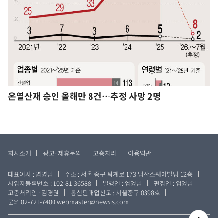
온열산재 승인 올해만 8건…추정 사망 2명
회사소개
광고·제휴문의
고층처리
이용약관
대표이사 : 염영남
주소 : 서울 중구 퇴계로 173 남산스퀘어빌딩 12층
사업자등록번호 : 102-81-36588
발행인 : 염영남
편집인 : 염영남
고충처리인 : 김경원
통신판매업신고 : 서울중구 0398호
문의 02-721-7400
webmaster@newsis.com