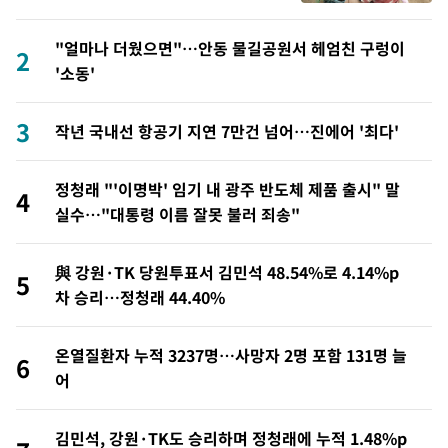
"얼마나 더웠으면"…안동 물길공원서 헤엄친 구렁이
2
'소동'
3
작년 국내선 항공기 지연 7만건 넘어…진에어 '최다'
정청래 "'이명박' 임기 내 광주 반도체 제품 출시" 말
4
실수…"대통령 이름 잘못 불러 죄송"
與 강원·TK 당원투표서 김민석 48.54%로 4.14%p
5
차 승리…정청래 44.40%
온열질환자 누적 3237명…사망자 2명 포함 131명 늘
6
어
김민석, 강원·TK도 승리하며 정청래에 누적 1.48%p