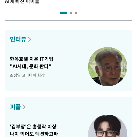
AI에 빠진 아이들
인터뷰
한옥호텔 지은 IT기업
"AI시대, 문화 판다"
조정일 코나아이 회장
피플
'김부장'은 흥행작 이상
나이 먹어도 액션하고파