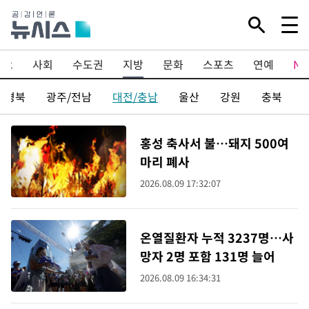
이오
사회
수도권
지방
문화
스포츠
연예
N
/경북
광주/전남
대전/충남
울산
강원
충북
홍성 축사서 불…돼지 500여
마리 폐사
2026.08.09 17:32:07
온열질환자 누적 3237명…사
망자 2명 포함 131명 늘어
2026.08.09 16:34:31