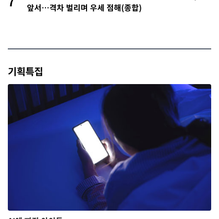
7
앞서…격차 벌리며 우세 점해(종합)
기획특집