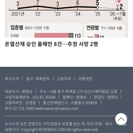
온열산재 승인 올해만 8건…추정 사망 2명
회사소개
광고·제휴문의
고층처리
이용약관
대표이사 : 염영남
주소 : 서울 중구 퇴계로 173 남산스퀘어빌딩 12층
사업자등록번호 : 102-81-36588
발행인 : 염영남
편집인 : 염영남
고충처리인 : 김경원
통신판매업신고 : 서울중구 0398호
문의 02-721-7400
webmaster@newsis.com
뉴시스의 모든 콘텐츠는 저작권법의 보호를 받는 바, 무단 전재ㆍ복사ㆍ배포를
금합니다. Copyright © NEWSIS.COM All rights reserved.