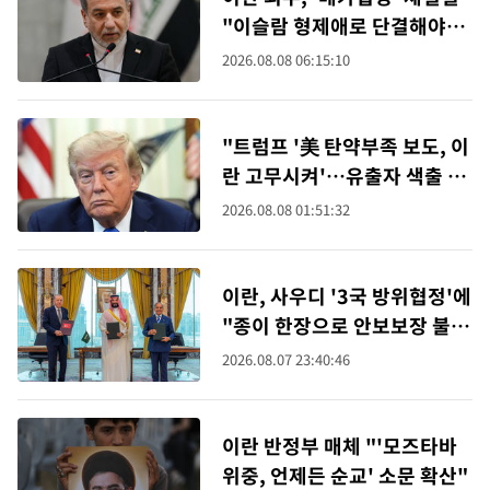
"이슬람 형제애로 단결해야"
(종합)
2026.08.08 06:15:10
"트럼프 '美 탄약부족 보도, 이
란 고무시켜'…유출자 색출 지
시"
2026.08.08 01:51:32
이란, 사우디 '3국 방위협정'에
"종이 한장으로 안보보장 불
가"
2026.08.07 23:40:46
이란 반정부 매체 "'모즈타바
위중, 언제든 순교' 소문 확산"