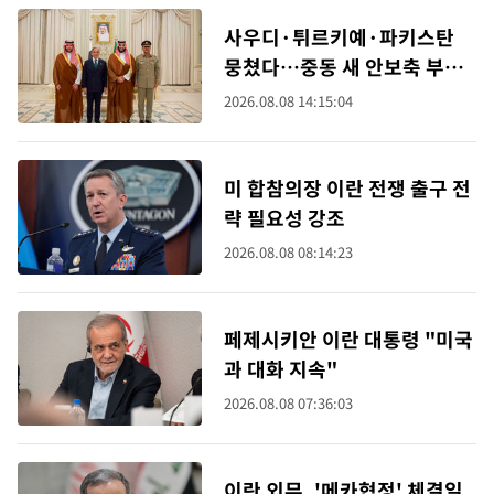
사우디·튀르키예·파키스탄
뭉쳤다…중동 새 안보축 부상
하나
2026.08.08 14:15:04
미 합참의장 이란 전쟁 출구 전
략 필요성 강조
2026.08.08 08:14:23
페제시키안 이란 대통령 "미국
과 대화 지속"
2026.08.08 07:36:03
이란 외무, '메카협정' 체결일