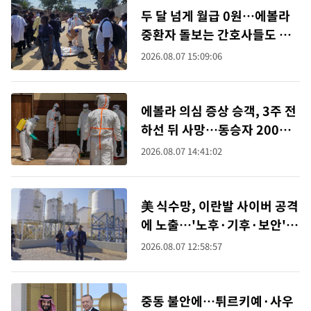
두 달 넘게 월급 0원…에볼라
중환자 돌보는 간호사들도 거
리로
2026.08.07 15:09:06
에볼라 의심 증상 승객, 3주 전
하선 뒤 사망…동승자 200명
격리
2026.08.07 14:41:02
美 식수망, 이란발 사이버 공격
에 노출…'노후·기후·보안'
삼중고
2026.08.07 12:58:57
중동 불안에…튀르키예·사우