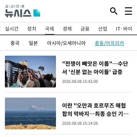
실시간
정치
국제
경제
금융
산업
IT·바이오
럽
중국
일본
아시아/오세아니아
중동/아프리카
"전쟁이 빼앗은 이름"…수단
서 '신분 없는 아이들' 급증
2026.08.08 15:42:00
이란 "오만과 호르무즈 해협
합의 막바지…최종 승인 기다
려"
2026.08.08 15:14:26