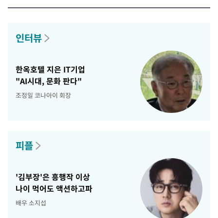
인터뷰
한옥호텔 지은 IT기업
"AI시대, 문화 판다"
조정일 코나아이 회장
피플
'김부장'은 흥행작 이상
나이 먹어도 액션하고파
배우 소지섭