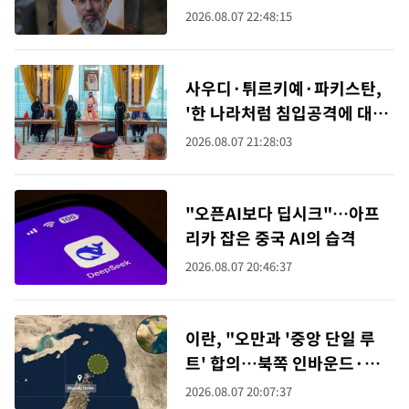
2026.08.07 22:48:15
사우디·튀르키예·파키스탄,
'한 나라처럼 침입공격에 대응
하는' 방위협정 서명
2026.08.07 21:28:03
"오픈AI보다 딥시크"…아프
리카 잡은 중국 AI의 습격
2026.08.07 20:46:37
이란, "오만과 '중앙 단일 루
트' 합의…북쪽 인바운드·남
쪽 아웃바운드는 임시"
2026.08.07 20:07:37