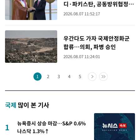
디·파키스탄, 공동방위협정
체결 예정
2026.08.07 11:52:17
우간다도 가자 국제안정화군
합류…의회, 파병 승인
2026.08.07 11:24:01
1
2
3
4
5
국제
많이 본 기사
뉴욕증시 상승 마감…S&P 0.6%
1
나스닥 1.3%↑