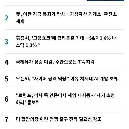
美, 이란 자금 옥죄기 박차…가상자산 거래소·환전소
2
제재
美증시, '고용쇼크'에 금리동결 기대…S&P 0.6% 나
3
스닥 1.3%↑
4
국제유가 상승 마감, 주간으로는 7% 하락
5
오픈AI, "사이버 공격 역량" 이유 차세대 AI 개발 보류
"트럼프, 리사 쿡 연준이사 해임 재시동…'사기 소명
6
하라' 통보"
7
미 합참의장 이란 전쟁 출구 전략 필요성 강조