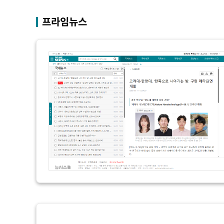
4시간 전
"韓 외환시장 개입 관측 배경엔 美의 
속보
프라임뉴스
4시간 전
속보
4시간 전
서울 낮 37.9도, 올여름 최고치 경신…영
속보
4시간 전
[속보]종합특검, 대검 추가 압수수색…
속보
6시간 전
[속보]코스닥, 800p 회복…0.26% 오른 
속보
6시간 전
[속보]코스피, 301.88포인트(4.58%) 내
속보
6시간 전
[속보]원·달러 환율, 0.7원 내린 1423.
속보
6시간 전
"여기 떨어졌다"…다누리, 스페이스X 로
속보
7시간 전
속보