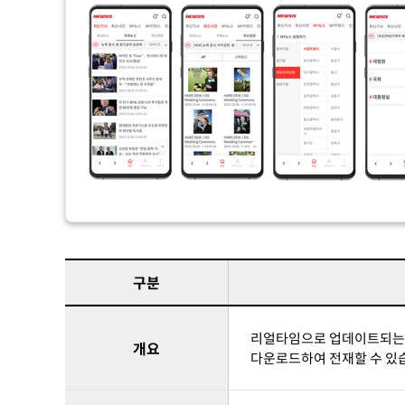
9시간 전
내일까지 39도 '펄펄'…기상청 "태풍 
속보
구분
리얼타임으로 업데이트되는 
개요
다운로드하여 전재할 수 있