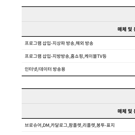
매체 및
프로그램 삽입-지상파 방송,해외 방송
프로그램 삽입-지방방송,홈쇼핑,케이블TV등
인터넷/데이터 방송용
매체 및
브로슈어,DM,카달로그,팜플렛,리플렛,봉투-표지