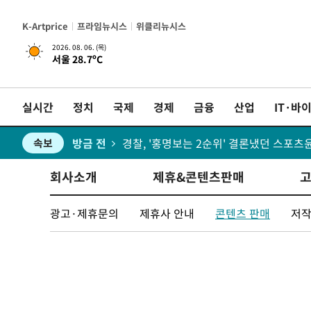
방금 전
속보
K-Artprice
프라임뉴시스
위클리뉴시스
방금 전
[속보] 뉴욕증시, 혼조 출발…나스닥 0.3%
속보
2026. 08. 06. (목)
서울 28.7ºC
방금 전
속보
실시간
정치
국제
경제
금융
산업
IT·바
방금 전
경찰, '홍명보는 2순위' 결론냈던 스포
속보
3시간 전
속보
3시간 전
日방위성, 北이 동해로 쏜 발사체는 탄
회사소개
제휴&콘텐츠판매
속보
4시간 전
[속보] SKT, 에이닷 서비스 장애 발생…
속보
광고·제휴문의
제휴사 안내
콘텐츠 판매
저작
4시간 전
[속보]합참 "북, 동해상으로 미상 발사체
속보
4시간 전
'낮 최고 39도' 불볕더위…한밤 열대야
속보
4시간 전
[속보]7~9일 프로야구 3연전도 폭염 취
속보