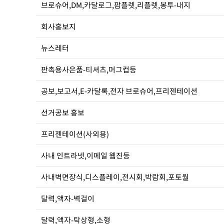
브로슈어,DM,카달로그,팜플렛,리플렛,봉투-내지
회사홍보지
뉴스레터
판촉용사은품-티셔츠,머그컵등
공보,보고서,E-카달록,전자 브로슈어,프리젠테이션
선거공보 홍보
프리젠테이션(사외용)
사내 인트라넷,이메일 웹진등
사내벽면장식,디스플레이,전시회,박람회,포토월
달력,액자-벽걸이
달력,액자-탁상형,소형