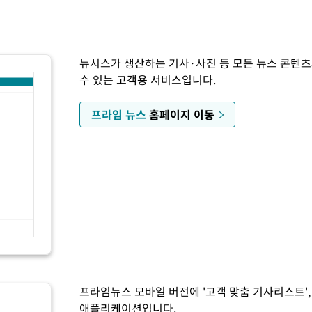
대한국 무역적자 있어"
'월드컵 탈락 후폭풍' 축구협회…초유의 압수수색에 '충격·당황'
뉴시스가 생산하는 기사·사진 등 모든 뉴스 콘텐
수 있는 고객용 서비스입니다.
등포 순간 '40도'
프라임 뉴스
홈페이지 이동
내란 중요임무종사 혐의
801.67 마감
린 6296.38 마감
8원 마감
켓 달 충돌 흔적 포착
손흥민, 5경기 연속골 실패…LAFC는 승부차기 끝 과달라하라 격파
프라임뉴스 모바일 버전에 '고객 맞춤 기사리스트',
애플리케이션입니다.