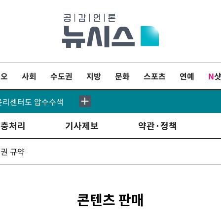
'월드컵 탈락 후폭풍' 축구협회…11시간 걸린 초유의 압수수색(종합)
↓, 다우 0.14%↑
축구협회, 15년 전 심판 성 접대 파문에 "현재는 내부 지침 준수"
이오
사회
수도권
지방
문화
스포츠
연예
N
츠윤리센터도 압수수색
[속보]합참 "北 발사체는 단거리탄도미사일…감시·경계태세 강화"
도미사일 가능성
고충처리
기사제보
약관·정책
"원인 파악 중"
권 규약
 발사"
도 계속[내일날씨]
콘텐츠 판매
소…11일 재개