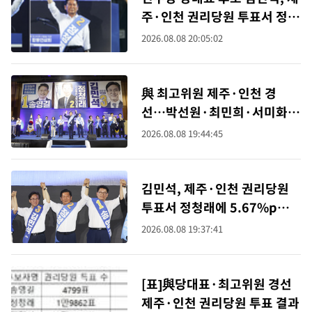
주·인천 권리당원 투표서 정청
래에 승리 [뉴시스Pic]
2026.08.08 20:05:02
與 최고위원 제주·인천 경
선…박선원·최민희·서미화·
한민수·김용 순
2026.08.08 19:44:45
김민석, 제주·인천 권리당원
투표서 정청래에 5.67%p차
승리
2026.08.08 19:37:41
[표]與당대표·최고위원 경선
제주·인천 권리당원 투표 결과