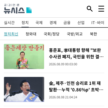
실시간
정치
국제
경제
금융
산업
IT·바이오
정치최신
청와대
국회/정당
국방/외교
북한
행
홍준표, 李대통령 향해 "보완
수사권 폐지, 국민을 위한 결정
아냐"
2026.08.09 00:03:00
金, 제주·인천 승리로 1위 재
탈환…누적 '0.86%p' 초박빙
에 호남 표심 주목
2026.08.08 21:04:24