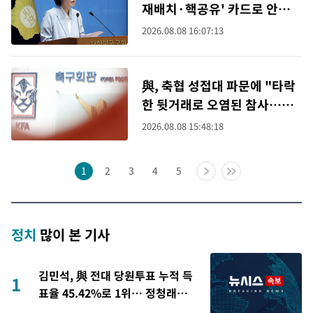
재배치·핵공유' 카드로 안보
선동"
2026.08.08 16:07:13
與, 축협 성접대 파문에 "타락
한 뒷거래로 오염된 참사…국
민에 사죄해야"
2026.08.08 15:48:18
1
2
3
4
5
정치
많이 본 기사
김민석, 與 전대 당원투표 누적 득
1
표율 45.42%로 1위… 정청래
44.56%