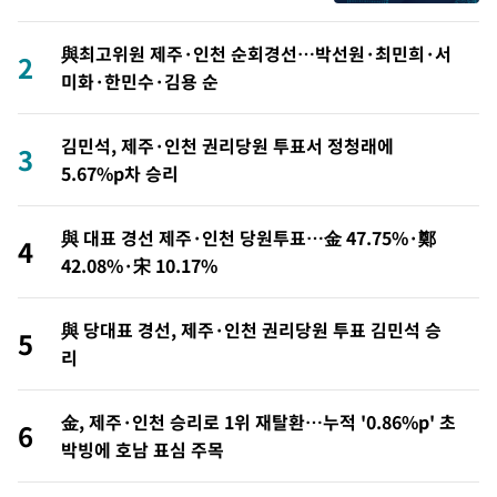
與최고위원 제주·인천 순회경선…박선원·최민희·서
2
미화·한민수·김용 순
김민석, 제주·인천 권리당원 투표서 정청래에
3
5.67%p차 승리
與 대표 경선 제주·인천 당원투표…金 47.75%·鄭
4
42.08%·宋 10.17%
與 당대표 경선, 제주·인천 권리당원 투표 김민석 승
5
리
金, 제주·인천 승리로 1위 재탈환…누적 '0.86%p' 초
6
박빙에 호남 표심 주목