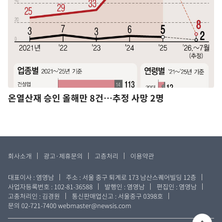
온열산재 승인 올해만 8건…추정 사망 2명
회사소개
광고·제휴문의
고층처리
이용약관
대표이사 : 염영남
주소 : 서울 중구 퇴계로 173 남산스퀘어빌딩 12층
사업자등록번호 : 102-81-36588
발행인 : 염영남
편집인 : 염영남
고충처리인 : 김경원
통신판매업신고 : 서울중구 0398호
문의 02-721-7400
webmaster@newsis.com