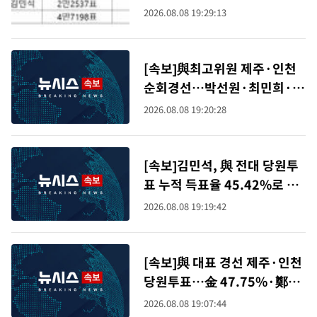
2026.08.08 19:29:13
[속보]與최고위원 제주·인천
순회경선…박선원·최민희·서
미화·한민수·김용 순
2026.08.08 19:20:28
[속보]김민석, 與 전대 당원투
표 누적 득표율 45.42%로 1
위… 정청래 44.56%
2026.08.08 19:19:42
[속보]與 대표 경선 제주·인천
당원투표…金 47.75%·鄭
42.08%·宋 10.17%
2026.08.08 19:07:44