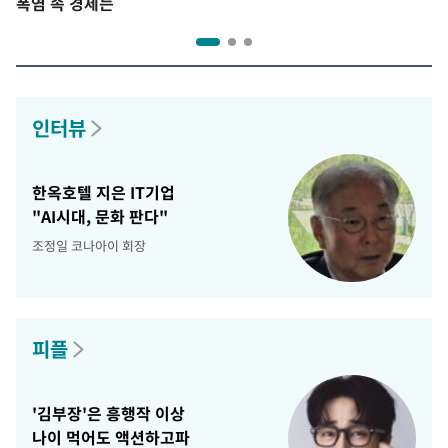
폭염 속 경제는
인터뷰
한옥호텔 지은 IT기업
"AI시대, 문화 판다"
조정일 코나아이 회장
피플
'김부장'은 흥행작 이상
나이 먹어도 액션하고파