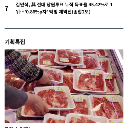
김민석, 與 전대 당원투표 누적 득표율 45.42%로 1
7
위…'0.86%p차' 박빙 재역전(종합2보)
기획특집