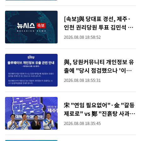
[속보]與 당대표 경선, 제주·
인천 권리당원 투표 김민석 승
리
2026.08.08 18:58:52
與, 당원커뮤니티 개인정보 유
출에 "당시 점검했으나 '이상
없음' 회신"
2026.08.08 18:55:31
宋 "연임 필요없어"·金 "갈등
제로로" vs 鄭 "진흙탕 사과해
야"(종합)
2026.08.08 18:35:45