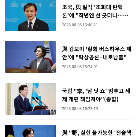
조국, 與 일각 '조희대 탄핵
론'에 "작년엔 선 긋더니…할
말하않"
2026.08.08 16:40:21
與 김보미 '황희 버스하우스 제
안'에 "탁상공론·내로남불"
2026.08.08 16:24:01
국힘 "李, '남 탓 쇼' 멈추고 세
제 개편 책임져야"(종합)
2026.08.08 16:23:19
與 "野, 실현 불가능한 '전술핵