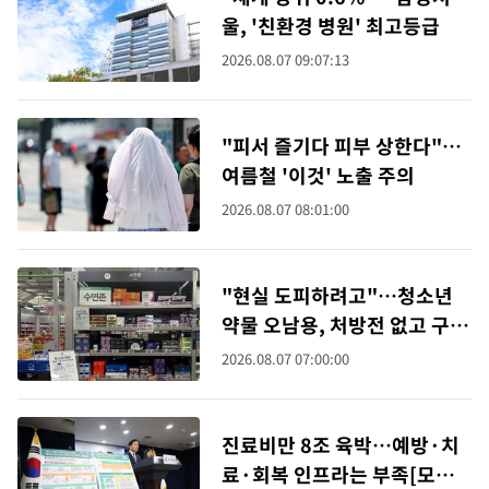
울, '친환경 병원' 최고등급
2026.08.07 09:07:13
"피서 즐기다 피부 상한다"…
여름철 '이것' 노출 주의
2026.08.07 08:01:00
"현실 도피하려고"…청소년
약물 오남용, 처방전 없고 구매
까지 '1분'
2026.08.07 07:00:00
진료비만 8조 육박…예방·치
료·회복 인프라는 부족[모두