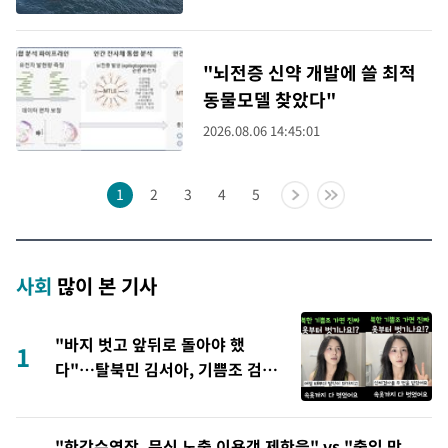
"뇌전증 신약 개발에 쓸 최적
동물모델 찾았다"
2026.08.06 14:45:01
1
2
3
4
5
사회
많이 본 기사
"바지 벗고 앞뒤로 돌아야 했
1
다"…탈북민 김서아, 기쁨조 검사
수치심 회상
"한강수영장, 문신 노출 이용객 제한을" vs "출입 막