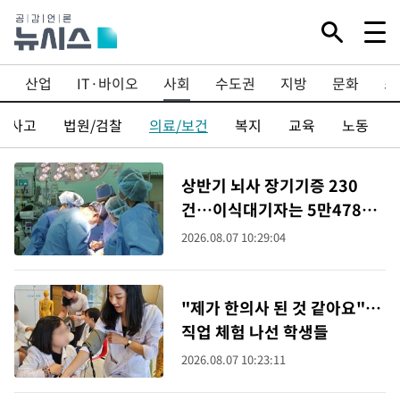
산업
IT·바이오
사회
수도권
지방
문화
스
건/사고
법원/검찰
의료/보건
복지
교육
노동
상반기 뇌사 장기기증 230
건…이식대기자는 5만4789
명
2026.08.07 10:29:04
"제가 한의사 된 것 같아요"…
직업 체험 나선 학생들
2026.08.07 10:23:11