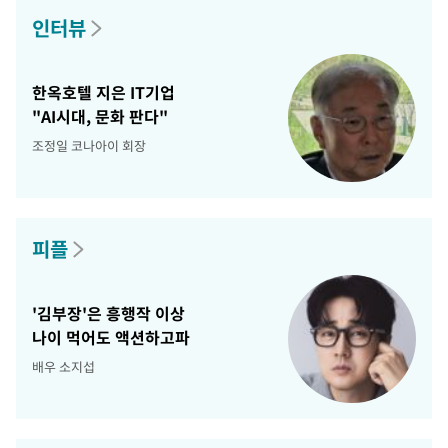
인터뷰
한옥호텔 지은 IT기업
"AI시대, 문화 판다"
조정일 코나아이 회장
피플
'김부장'은 흥행작 이상
나이 먹어도 액션하고파
배우 소지섭