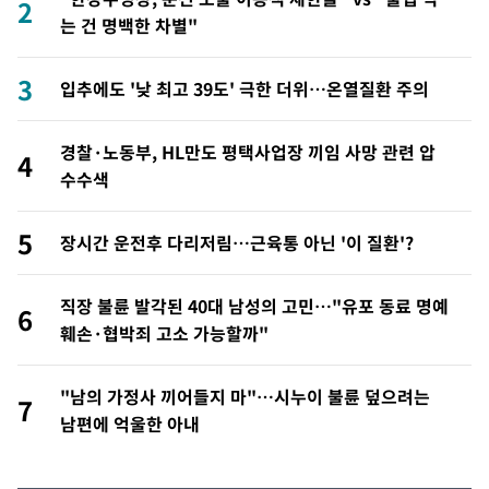
2
는 건 명백한 차별"
3
입추에도 '낮 최고 39도' 극한 더위…온열질환 주의
경찰·노동부, HL만도 평택사업장 끼임 사망 관련 압
4
수수색
5
장시간 운전후 다리저림…근육통 아닌 '이 질환'?
직장 불륜 발각된 40대 남성의 고민…"유포 동료 명예
6
훼손·협박죄 고소 가능할까"
"남의 가정사 끼어들지 마"…시누이 불륜 덮으려는
7
남편에 억울한 아내