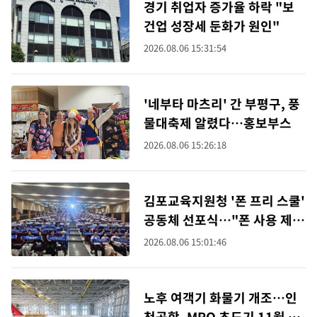
경기 취업자 증가율 하락 "보
건업 성장세 둔화가 원인"
2026.08.06 15:31:54
'네부타 마츠리' 간 부평구, 풍
물대축제 알렸다…홍보부스
2026.08.06 15:26:18
김포교육지원청 '폰 프리 스쿨'
공동체 선포식…"폰 사용 제
한"
2026.08.06 15:01:46
노후 여객기 화물기 개조…인
천공항, MRO 초도기 11월 이