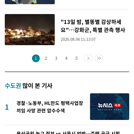
"13일 밤, 별똥별 감상하세
요"…강화군, 특별 관측 행사
2026.08.06 11:13:07
1
2
3
4
5
수도권
많이 본 기사
경찰·노동부, HL만도 평택사업장
1
끼임 사망 관련 압수수색
용산공원 놓고 정부 vs 서울시 엇박…주택 공급 시험