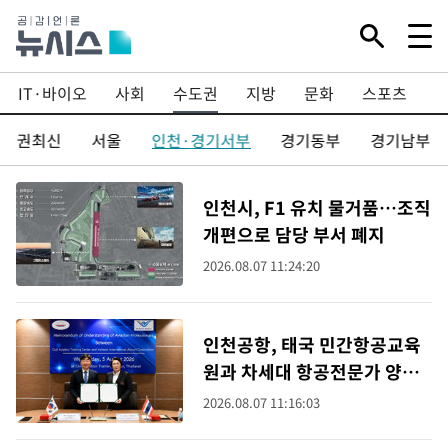
IT·바이오
사회
수도권
지방
문화
스포츠
수도권최신
서울
인천·경기서부
경기동부
경기남부
인천시, F1 유치 물거품…조직
개편으로 담당 부서 폐지
2026.08.07 11:24:20
인천공항, 태국 민간항공교육
원과 차세대 항공전문가 양성
협약
2026.08.07 11:16:03