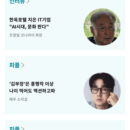
인터뷰
한옥호텔 지은 IT기업
"AI시대, 문화 판다"
조정일 코나아이 회장
피플
'김부장'은 흥행작 이상
나이 먹어도 액션하고파
배우 소지섭
피플