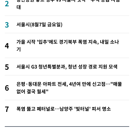
2
대
3
서울시(8월7일 금요일)
가을 시작 '입추'에도 경기북부 폭염 지속, 내일 소나
4
기
5
서울시 G3 청년특별분과, 청년 성장 경로 지원 모색
은평·동대문 아파트 전세, 4년여 만에 신고점…"매물
6
없어 결국 월세"
7
폭염 뚫고 폐터널로…남양주 '빛터널' 피서 명소