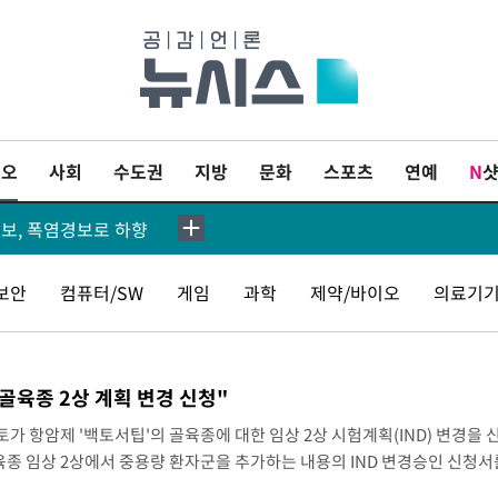
[속보]이 대통령 "부동산 공급 기존 사고방식 매달리지 말고 과감히 실천"
이오
사회
수도권
지방
문화
스포츠
연예
N
이란, "오만과 '중앙 단일 루트' 합의…북쪽 인바운드·남쪽 아웃바운드는 임시"
보, 폭염경보로 하향
[속보]이 대통령, '호우피해' 안동·의성 관할 4개 면 특별재난지역 선포
보안
컴퓨터/SW
게임
과학
제약/바이오
의료기기
[단독]중수청 지원 검사들, 정원 초과 시 낮은 계급 임용…희망지 못 갈 수도
원 많은 비[내일날씨]
골육종 2상 계획 변경 신청"
SK하이닉스, 용인·청주 팹에 54조 투자…"AI 메모리 수요 선제 대응"
가 항암제 '백토서팁'의 골육종에 대한 임상 2상 시험계획(IND) 변경을 
종 임상 2상에서 중용량 환자군을 추가하는 내용의 IND 변경승인 신청서
잔 투란VC 입단
밝혔다.이번 변경 신청은 현재 진행 중인 300㎎ BID(1일 2회) 고용량 