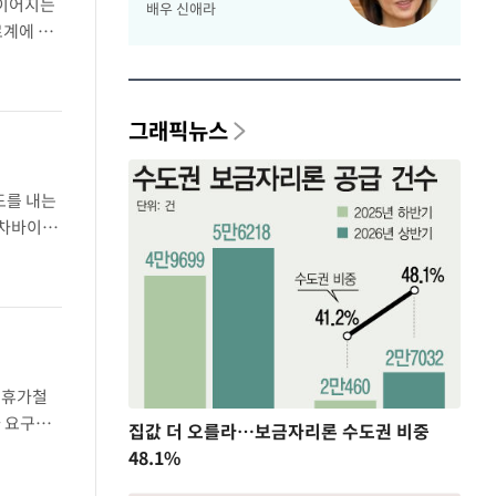
 이어지는
배우 신애라
료계에 따
변하는 홍
그래픽뉴스
도를 내는
 차바이오
, 과학기
 휴가철
가 요구된
집값 더 오를라…보금자리론 수도권 비중
다면 단
48.1%