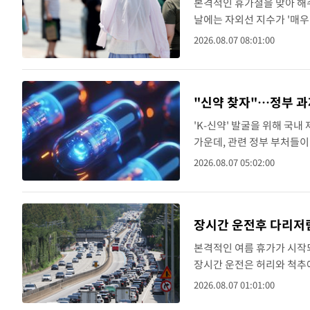
본격적인 휴가철을 맞아 해수
날에는 자외선 지수가 '매우
르면 강한 자외선에 노출되면
2026.08.07 08:01:00
반과 일광화상,..
"신약 찾자"…정부 
'K-신약' 발굴을 위해 국
가운데, 관련 정부 부처들
텍, 인벤티지랩, 파로스아
2026.08.07 05:02:00
술정보통신부(과기정통부) 등
장시간 운전후 다리저림
본격적인 여름 휴가가 시작
장시간 운전은 허리와 척추
다. 7일 의료계에 따르면 
2026.08.07 01:01:00
순한 피로가 아니라 허리디스