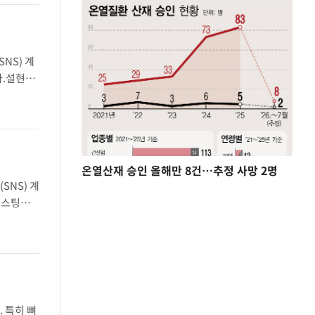
NS) 계
다.설현은
현은 해가
온열산재 승인 올해만 8건…추정 사망 2명
SNS) 계
캐스팅된
차려 입
 특히 뼈