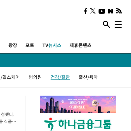
샷
광장
포토
TV
뉴시스
제휴콘텐츠
/헬스케어
병의원
건강/질환
출산/육아
신청했다.
를 식품의
환자군 외