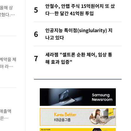
안철수, 안랩 주식 15억원어치 또 샀
올해 상
5
다…한 달간 41억원 투입
밝혔다.상
코대원 등
인공지능 특이점(singlularity) 지
6
나고 있다
세라젬 "셀트론 순환 체어, 임상 통
7
계약을 체
해 효과 입증"
분야 라이
55' ▲
 매출액
액은
난 304