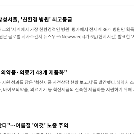
삼성서울, '친환경 병원' 최고등급
크의 '세계에서 가장 친환경적인 병원' 평가에서 전세계 36개 병원만 획
은 글로벌 시사주간지 뉴스위크(Newsweek)가 6일(현지시간) 발표한 
d’s Greenest Hospitals 2026) 평가에서 최고 등급인 '나뭇잎 5개'를
의약품·의료기 48개 제품화"
지원 성과를 담은 '혁신제품 사전상담 현황 보고서'를 발간했다.식약처 소
 바이오의약품, 의료기기 등 혁신제품의 신속한 제품화를 지원하기 위해
담 운영 성과를 담은 현황 보고서를 공개했다고 7일 밝혔다.식약처는 사전
.
한다"…여름철 '이것' 노출 주의