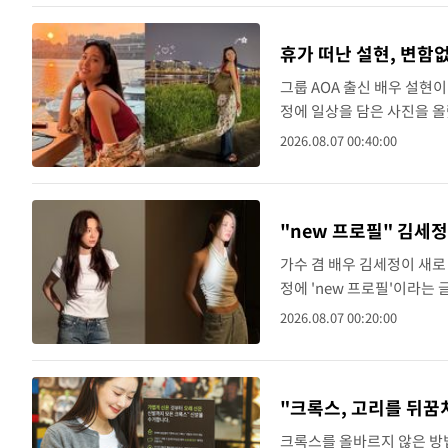
휴가 떠난 설현, 변함
그룹 AOA 출신 배우 설현
정에 일상을 담은 사진을 올
붉은색 상의를 입고 셔츠를 
2026.08.07 00:40:00
진 후 거리를 ..
"new 프로필" 김세정
가수 겸 배우 김세정이 새로
정에 'new 프로필'이라는
김세정은 적극적으로 활동을
2026.08.07 00:20:00
은 채 다양한 포즈..
"크록스, 고리를 뒤꿈
크록스를 올바르지 않은 방법