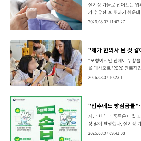
절기상 가을로 접어드는 입
가 수유한 후 토하기 쉬운
위와 식도를 연결하는 기능이
2026.08.07 11:02:27
갈수록 심해지거나 분수처럼
"제가 한의사 된 것 
"모형이지만 인체에 부항을
을 대상으로 '2026 진로
한 직군의 역할을 이해하고 
2026.08.07 10:23:11
28일을 시작으로 ..
"입추에도 방심금물"
지난 한 해 식중독은 매월 1
장 많이 발생했다. 절기상 
주의가 필요한 것으로 분석됐
2026.08.07 09:41:08
수 9780..