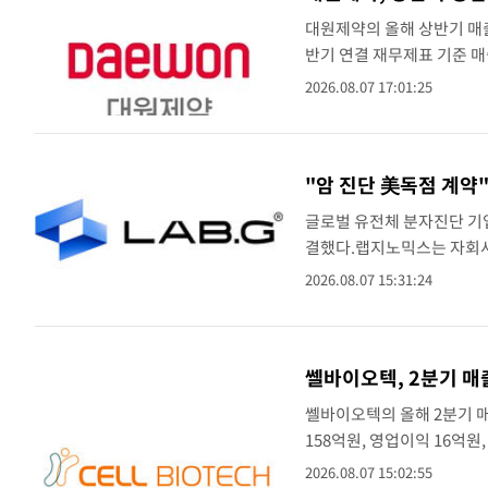
속보
대원제약의 올해 상반기 매
방금 전
속보
반기 연결 재무제표 기준 매
반기 매출액은 전년 동기 대
2026.08.07 17:01:25
23분 전
[속보]'채상병 순직 책임' 임성근, 항소심
속보
주력 제품의 매..
"암 진단 美독점 계약
글로벌 유전체 분자진단 기
결했다.랩지노믹스는 자회사인 
선스 계약을 체결했다고 7일 
2026.08.07 15:31:24
미세잔존..
쎌바이오텍, 2분기 매
쎌바이오텍의 올해 2분기 
158억원, 영업이익 16억원
32.8%, 영업이익은 28%
2026.08.07 15:02:55