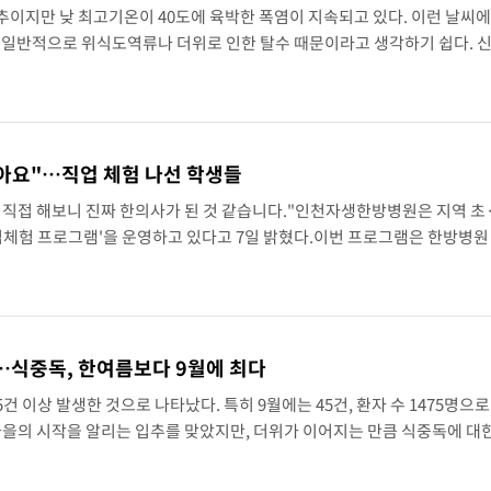
추이지만 낮 최고기온이 40도에 육박한 폭염이 지속되고 있다. 이런 날씨
데 일반적으로 위식도역류나 더위로 인한 탈수 때문이라고 생각하기 쉽다. 
 충분히 발달하지 않아 먹은 모유나 분유를 게워 내는 일이 흔하다. 하지
 멀리..
같아요"…직업 체험 나선 학생들
 직접 해보니 진짜 한의사가 된 것 같습니다."인천자생한방병원은 지역 초
직업체험 프로그램'을 운영하고 있다고 7일 밝혔다.이번 프로그램은 한방병원
실제 의료 장비와 모형을 활용한 진로 탐색 기회를 제공하기 위해 마련됐다
…식중독, 한여름보다 9월에 최다
5건 이상 발생한 것으로 나타났다. 특히 9월에는 45건, 환자 수 1475명으로
가을의 시작을 알리는 입추를 맞았지만, 더위가 이어지는 만큼 식중독에 대
다.식품의약품안전처는 2025년 식중독 발생 현황을 분석한 결과 총 319