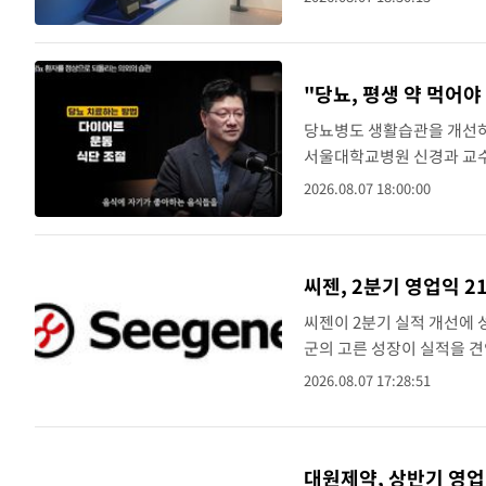
에 200㎎ ..
방금 전
외국인 심판 성 접대 7경기 들여다보니…한
속보
방금 전
[속보]코스닥, 2.86포인트(0.36%) 내린 
속보
"당뇨, 평생 약 먹어야
당뇨병도 생활습관을 개선하
방금 전
[속보]코스피, 6200선 약보합…0.60% 내
속보
서울대학교병원 신경과 교수는
다”며 실제 환자 사례를 소
방금 전
[속보]원·달러 환율, 7.7원 내린 1416.1
속보
2026.08.07 18:00:00
화혈색소가 7.3%인..
방금 전
[속보] 노원서 40.1도 관측…서울, 2018
속보
씨젠, 2분기 영업익 2
방금 전
속보
씨젠이 2분기 실적 개선에 
방금 전
외신들도 주목한 韓축구 파문…"국민적 
속보
군의 고른 성장이 실적을 견
1360억원으로 전년동기대비
2026.08.07 17:28:51
방금 전
11시간 압수수색에 성접대 파문까지…'쑥
속보
58..
방금 전
속보
대원제약, 상반기 영업
방금 전