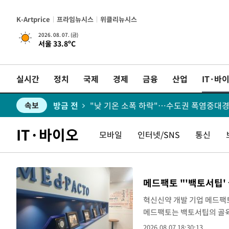
K-Artprice
프라임뉴시스
위클리뉴시스
2026. 08. 07. (금)
서울 33.8ºC
방금 전
속보
실시간
정치
국제
경제
금융
산업
IT·바
방금 전
속보
방금 전
"낮 기온 소폭 하락"…수도권 폭염중대경
속보
방금 전
속보
IT·바이오
모바일
인터넷/SNS
통신
방금 전
속보
방금 전
낮 최고 37도 찜통더위…곳곳 소나기·강
속보
메드팩토 "'백토서팁' 
방금 전
속보
혁신신약 개발 기업 메드팩토
메드팩토는 백토서팁의 골육
방금 전
여자배구 이재영·이다영 자매, 아제르바이
속보
약품안전처에 제출했다고 7일 
2026.08.07 18:30:13