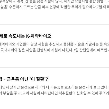
욕장이나 계곡, 산 등을 찾는 사람이 많다. 하지만 요즘처럼 강한 햇볕이
 높음' 수준까지 오르는 만큼 피부 건강에 각별한 주의가 필요하다.7일 의
 피부에는 다양한 급성 반응이 나타날 수 있다. 대표적으로 피부가 붉게 
과제로 속도내는 K-제약바이오
내 제약바이오 기업들이 임상 시험을 추진하고 플랫폼 기술을 개발하는 등 속
이 국책과제와 같은 사업을 진행하며 지원에 나섰다.7일 관련업계에 따르면
이바이오, 디엑스앤브이엑스 등 국내 기업들은 최근 중소벤처기업부(중기부)
 ..
…근육통 아닌 '이 질환'?
되면서 장시간 운전으로 허리와 다리 통증을 호소하는 운전자가 늘고 있다.
에 부담을 주고, 다리 저림이 나타난다면 척추질환의 신호일 수 있어 주의
운전 후 허리보다 엉덩이와 종아리, 발끝까지 저리거나 당기는 증상이 나타난
크나 ..