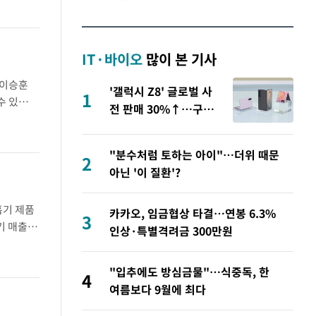
IT·바이오
많이 본 기사
.이승훈
'갤럭시 Z8' 글로벌 사
1
수 있
전 판매 30%↑…구글
를 들어 당
·애플 출격 전 청신호
"분수처럼 토하는 아이"…더위 때문
2
아닌 '이 질환'?
흡기 제품
카카오, 임금협상 타결…연봉 6.3%
3
기 매출은
인상·특별격려금 300만원
기 대비
"입추에도 방심금물"…식중독, 한
4
여름보다 9월에 최다