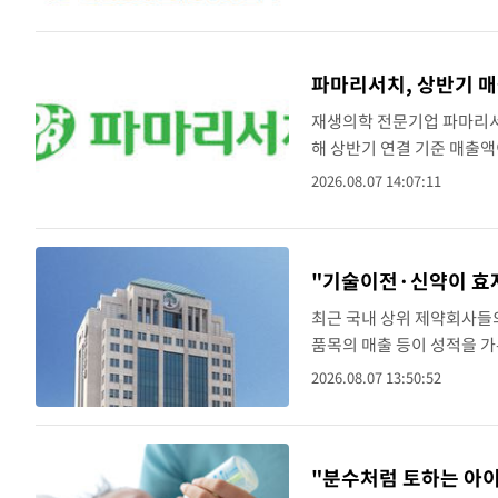
억원, 영업이..
파마리서치, 상반기 매
재생의학 전문기업 파마리서
해 상반기 연결 기준 매출액이
록했다고 7일 밝혔다. 매출
2026.08.07 14:07:11
비 47% 늘었..
"기술이전·신약이 효
최근 국내 상위 제약회사들의
품목의 매출 등이 성적을 가
GC녹십자 등 국내 상위 제
2026.08.07 13:50:52
이전 계약에 따른 ..
"분수처럼 토하는 아이