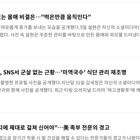
없는 몸매 비결은…"먹은만큼 움직인다"
이 여유롭게 휴가를 보내는 모습을 공개했다.5일 설현은 자신의 소셜미디어(S
렸다. 사진 속 설현은 꾸준한 관리를 바탕으로 만든 몸매와 외모를 드러냈
걸친 채 여유롭게 시간을 보냈다. 노을이 비치는 실내에서 식사를 마친 설
, SNS서 군살 없는 근황…'미역국수' 식단 관리 재조명
 촬영한 프로필 사진을 공개했다.지난달 31일 김세정은 자신의 소셜미디어(
 글귀와 함께 사진을 공개했다. 최근 티빙 오리지널 드라마 '여고생황후'에 
 이어가는 가운데 근황을 밝혔다.사진 속 김세정은 흰색 상의와 청바지를 
치에 제대로 걸쳐 신어야"…美 족부 전문의 경고
으로 장기간 착용 시 발 건강을 해칠 수 있다는 전문가들의 경고가 나왔다.