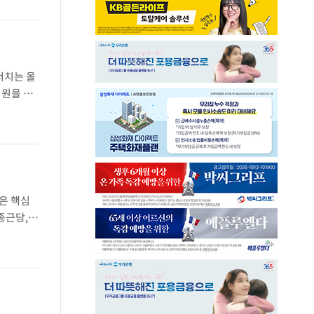
서치는 올
억원을 기
 동기 대
은 핵심
종근당,
은 기술