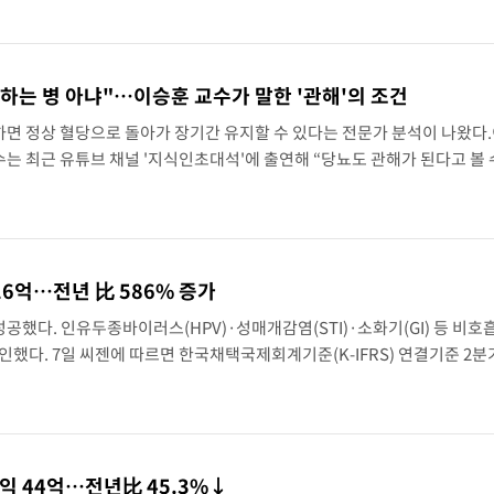
국 축구 '5승 2무'
798.81마감
 하는 병 아냐"…이승훈 교수가 말한 '관해'의 조건
면 정상 혈당으로 돌아가 장기간 유지할 수 있다는 전문가 분석이 나왔다
린 6258.77에 마쳐
 최근 유튜브 채널 '지식인초대석'에 출연해 “당뇨도 관해가 된다고 볼 
개했다. 관해란 혈당이 정상에 가깝게 회복된 상태를 말한다. 이 교수는 "예
원 마감
년 이후 첫 40도
16억…전년 比 586% 증가
[속보]종합특검, '계엄 수용공간 확보' 신용해 前교정본부장 기소
성공했다. 인유두종바이러스(HPV)·성매개감염(STI)·소화기(GI) 등 비호
공분에 수사 재개"
인했다. 7일 씨젠에 따르면 한국채택국제회계기준(K-IFRS) 연결기준 2분
 19.2% 증가한 것으로 잠정 집계됐다. 영업이익은 216억원으로 전년 동
대밭' 된 축구협회
[속보]규제합리화위원회 부위원장에 김태유 서울대 공대 교수…이병태 후임
익 44억…전년比 45.3%↓
[속보]국힘 윤리위, '돌려차기 발언' 진종오·서범수 징계 절차 개시