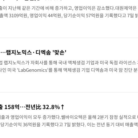
출이 지난해 같은 기간에 비해 증가하고, 영업이익은 감소했다.대원제약은 
[속보] 7월 중국 수출 23.9%↑ 수입 27.5%↑…무역총액 25.3%↑
출액 3109억원, 영업이익 44억원, 당기순이익 57억원을 기록했다고 7일 
비 3.1% 늘었다. 회사는 약가인하와 호흡기 질환 미유행 등으로 펠루비, 
도 징역 3년
"…랩지노믹스·디엑솜 '맞손'
업 랩지노믹스가 자회사를 통해 국내 액체생검 기업과 미국 독점 라이선스 
미국 'LabGenomics'를 통해 액체생검 기업 디엑솜과 미국 암 진단 
밝혔다.이에 따라 미국 LabGenomics는 디엑솜의 ▲혈액암 패널 'Hema6
출 158억…전년比 32.8%↑
매출과 영업이익이 모두 증가했다.쎌바이오텍은 올해 2분기 잠정 실적으로
, 당기순이익 36억원을 기록했다고 7일 밝혔다. 이는 전년 동기 대비 매출
 증가한 수치다.올해 상반기 누적 매출은 지난해 같은 기간에 비해 31.4% 늘어