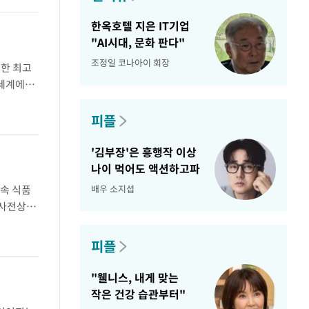
한옥호텔 지은 IT기업
"AI시대, 문화 판다"
조정일 코나아이 회장
득한 최고
'세계에서
 획득했다
피플
'김부장'은 흥행작 이상
나이 먹어도 액션하고파
배우 소지섭
속 식품
 사전상담
상담 제도
피플
"웰니스, 내게 맞는
작은 건강 습관부터"