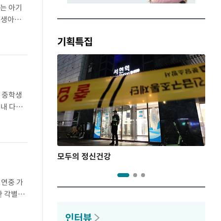
에는 아기
신생아는
만 구토가
기획특집
·중학생
 내 다양
. 지난달
모두의 정신건강
 연중 가
한 각별한
건, 환자
인터뷰