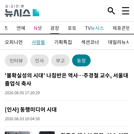
포츠
연예
N
샷
광장
포토
TV
뉴시스
제휴콘텐
오피니언
사람들
기획특집
섹션코너
데일리뉴시
인터뷰
인사
부고
동정
'불확실성의 시대' 나침반은 역사…주경철 교수, 서울대
졸업식 축사
2026.08.05 17:20:29
[인사] 동행미디어 시대
2026.08.03 10:04:50