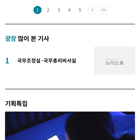
1
2
3
4
5
광장
많이 본 기사
1
국무조정실·국무총리비서실
기획특집