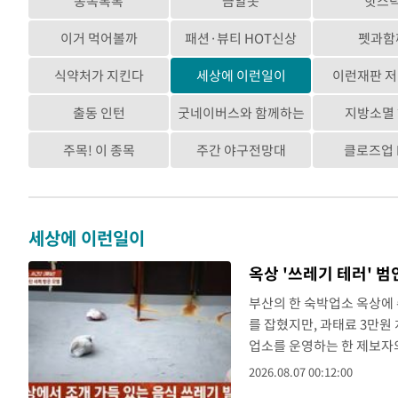
종목톡톡
금알못
핫스
방금 전
외신들도 주목한 韓축구 파문…"국민적 
속보
이거 먹어볼까
패션·뷰티 HOT신상
펫과함
방금 전
11시간 압수수색에 성접대 파문까지…'쑥
속보
식약처가 지킨다
세상에 이런일이
이런재판 
방금 전
속보
출동 인턴
굿네이버스와 함께하는
지방소멸
뉴시스
주목! 이 종목
주간 야구전망대
클로즈업 F
방금 전
속보
방금 전
속보
방금 전
[속보]'채상병 순직 책임' 임성근, 항소심
세상에 이런일이
속보
옥상 '쓰레기 테러' 
방금 전
[속보]종합특검, '관저이전 봐주기 감사'
속보
부산의 한 숙박업소 옥상에
방금 전
민주 콩고 에볼라환자 4천명 돌파, 4053명
속보
를 잡혔지만, 과태료 3만원
업소를 운영하는 한 제보자의
방금 전
[속보]'300억원대 사기 혐의' 차가원 대
속보
음식물 쓰레기를 발견했다. 
2026.08.07 00:12:00
버리지 않을 거라고 생각했다
방금 전
"미 전국적 살모네라 식중독 원인은 멕시코