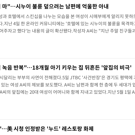
 마"…시누이 불륜 덮으려는 남편에 억울한 아내
성과 호텔에서 스킨십을 나누는 모습을 본 여성이 시매부에게 알리지 못하
.지난 4일 한 온라인 커뮤니티에는 '호텔에 있는 시누이의 불륜을 목격하
어주자고 했다'는 내용의 글이 확산됐다.작성자 A씨는 "지난 주말 친구들
가 모르는 남성과 스킨십을 하며 엘리베이터를 타는 모습을 봤다"고 말했다
다시 들어왔는데도 시누이가 같은 남성과 함께 프런트에서 직원과 ..
 녹음 반복"…18개월 아기 키우는 집 뒤흔든 '앞집의 비극'
시달리는 부부의 사연이 전해졌다.5일 JTBC '사건반장'은 경기도 평택에
고 있는 여성 A씨의 제보를 보도했다. A씨는 남편과 함께 한 층에 두 세대가
A씨의 앞집에는 20대 여성이 어머니와 함께 지내고 있었다.지난 5월 1일 
단 쪽에서 앞집 여성의 말소리를 들었다. 남편이 "밖에 무슨 소리가 나는 것 
상황을 확인했다.복도에서 들리는 소리를 들..
"…美 시청 인정받은 '누드' 레스토랑 화제