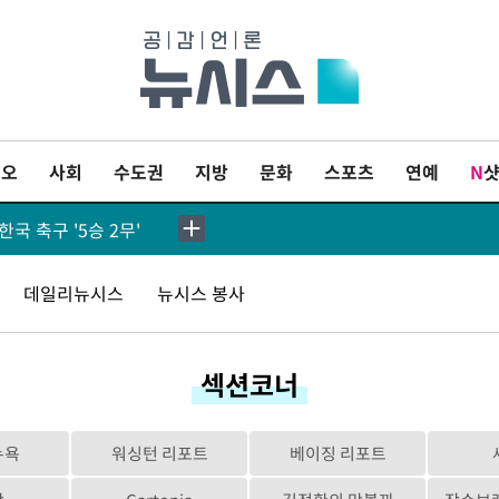
SK하이닉스, 용인·청주 팹에 54조 투자…"AI 메모리 수요 선제 대응"
이오
사회
수도권
지방
문화
스포츠
연예
N
잔 투란VC 입단
국 축구 '5승 2무'
798.81마감
데일리뉴시스
뉴시스 봉사
린 6258.77에 마쳐
섹션코너
원 마감
년 이후 첫 40도
뉴욕
워싱턴 리포트
베이징 리포트
[속보]종합특검, '계엄 수용공간 확보' 신용해 前교정본부장 기소