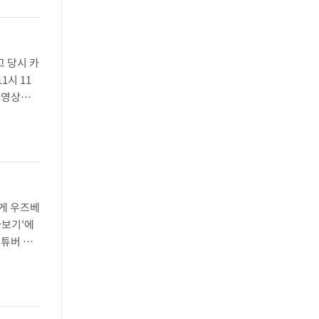
고 당시 카
1시 11
 영상에
한 충격과
게 우즈베
아보기'에
유튜버 상
인스타그