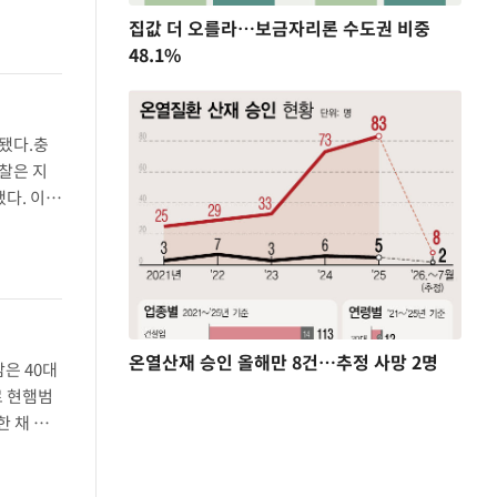
..
집값 더 오를라…보금자리론 수도권 비중
48.1%
됐다.충
찰은 지
다. 이후
서 투표지
온열산재 승인 올해만 8건…추정 사망 2명
은 40대
로 현햄범
한 채 과
음주운전이