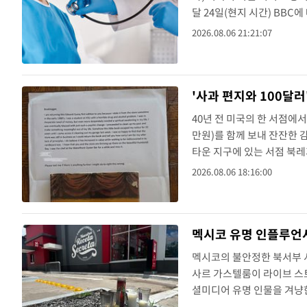
달 24일(현지 시간) BB
행객이 증가하면서 "세계적
2026.08.06 21:21:07
은 리핑 차오 씨의 사례를 소
'사과 편지와 100달러
40년 전 미국의 한 서점에서
만원)를 함께 보내 잔잔한
타운 지구에 있는 서점 북레
은 퇴근을 앞두고 직원의 권
2026.08.06 18:16:00
를 발견했다.편지를 보낸 남
멕시코 유명 인플루언서
멕시코의 불안정한 북서부 
사르 가스텔룸이 라이브 스트
셜미디어 유명 인물을 겨냥
(현지시각) 시날로아주 주