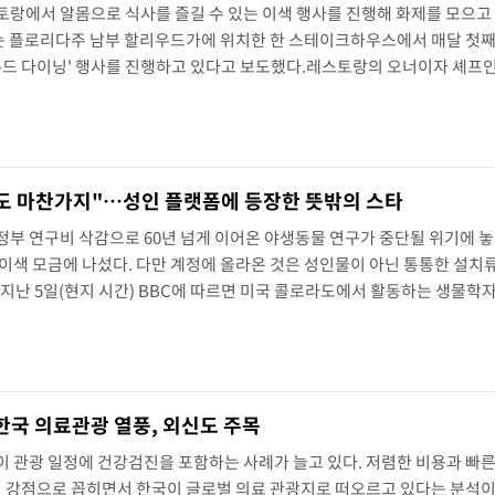
랑에서 알몸으로 식사를 즐길 수 있는 이색 행사를 진행해 화제를 모으고 
스는 플로리다주 남부 할리우드가에 위치한 한 스테이크하우스에서 매달 첫
'누드 다이닝' 행사를 진행하고 있다고 보도했다.레스토랑의 오너이자 셰프
에서 비슷한 스테이크를 판매하기 때문에 우리는 달라져야 했다"며 새로운 
 이러한 아이디어를 구상했다고 밝혔다. 알리는 누드 다이닝 행사가 충분한
멋도 마찬가지"…성인 플랫폼에 등장한 뜻밖의 스타
부 연구비 삭감으로 60년 넘게 이어온 야생동물 연구가 중단될 위기에 놓
이색 모금에 나섰다. 다만 계정에 올라온 것은 성인물이 아닌 통통한 설치류
지난 5일(현지 시간) BBC에 따르면 미국 콜로라도에서 활동하는 생물학
콘텐츠 플랫폼 '온리팬스(OnlyFans)'에 '온리맘스(OnlyMarms)'라는
텐츠'를 공개하기 시작했다.블룸스타인 박사는 캘리포니..
국 의료관광 열풍, 외신도 주목
 관광 일정에 건강검진을 포함하는 사례가 늘고 있다. 저렴한 비용과 빠른
등이 강점으로 꼽히면서 한국이 글로벌 의료 관광지로 떠오르고 있다는 분석