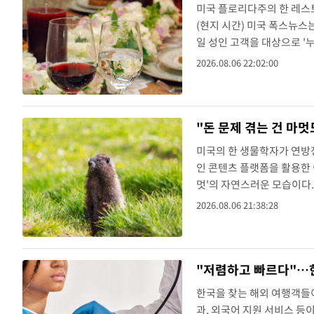
미국 플로리다주의 한 레스토
(현지 시간) 미국 폭스뉴
일 성인 고객을 대상으로 
드 알리는 "모든 레스토랑
2026.08.06 22:02:00
치하기 위한 차별화 전략으로
"돈 문제 겪는 건 마
미국의 한 생물학자가 연방정
인 콘텐츠 플랫폼을 활용한 
멋'의 자연스러운 모습이다.
블룸스타인 박사는 최근 성인 
2026.08.06 21:38:28
설하고 '검열 없는 마멋 콘
"저렴하고 빠르다"…한
한국을 찾는 해외 여행객들이
과, 외국어 지원 서비스 