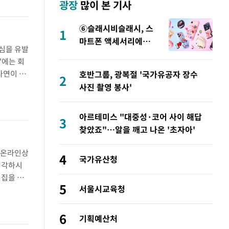
광장
많이 본 기사
⑥슬래시비슬래시, 스
"
1
마트폰 액세서리에
심을 유발
NFC 더했다
'에는 회
사연이 올
호반그룹, 광복절 '국가유공자 장수
2
놨다. 두
사진 촬영 봉사'
아르테미스 "대중성·코어 사이 해답
3
찾았죠"…알을 깨고 나온 '초자아'
 온라인상
4
국가유산청
생각하시
이집을 우
5
서울시교육청
속했다"고
6
기획예산처