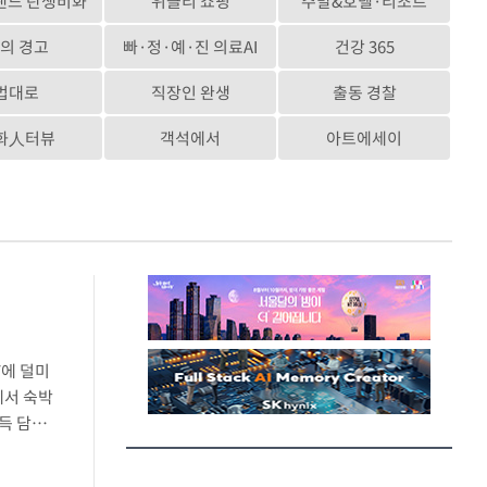
랜드 탄생비화
위클리 쇼핑
주말&호텔·리조트
의 경고
빠·정·예·진 의료AI
건강 365
법대로
직장인 완생
출동 경찰
화人터뷰
객석에서
아트에세이
V에 덜미
에서 숙박
득 담긴
 다시는