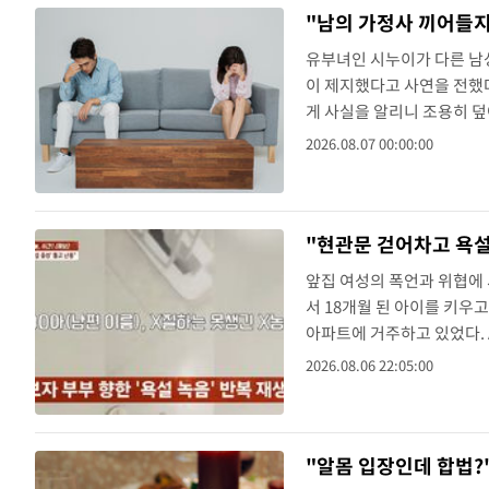
"남의 가정사 끼어들지
유부녀인 시누이가 다른 남
이 제지했다고 사연을 전했다
게 사실을 알리니 조용히 덮
를 갔다가 유부녀인 시누이
2026.08.07 00:00:00
"잠시 호텔 밖에 나갔다가 
"현관문 걷어차고 욕설
앞집 여성의 폭언과 위협에 
서 18개월 된 아이를 키우
아파트에 거주하고 있었다. 
근 후 집에 왔다가 공용 계
2026.08.06 22:05:00
하자 A씨는 현관문을 열고 
"알몸 입장인데 합법?