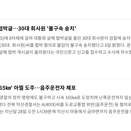
난하지는 않았다.AP 통신이 입수한 그의 사망 순간을 담은 영상에는 가스텔
 협박글…30대 회사원 '불구속 송치'
)에 8차례에 걸쳐 대통령 살해 협박글을 올린 30대 회사원이 검찰에 송치
(30대·회사원)씨를 협박 혐의로 붙잡아 불구속 송치했다고 6일 밝혔다. 경
령 살해 협박 게시글이 올라왔다는 국민신문고 신고를 접수하고 수사에 착수했
 글 작성자를 특정·검거하고 A씨로부터 자백을 받았다.A씨는 6·3선거에
 책임을 회피한다는 인상을 받아 글을 올렸다고 진술했다...
165㎞' 아찔 도주…음주운전자 체포
경찰의 정차 명령에도 불구하고 시속 165㎞로 도망치며 난폭운전까지 일삼
다.전북 익산경찰서는 A(40대)씨를 도로교통법 위반(음주운전) 등 혐의
는 지난달 28일 오전 1시39분께 익산시 마동에서 금마면까지 음주운전을 
지 벌인 혐의를 받고 있다.당시 A씨의 차량을 목격한 한 시민은 경찰에 "
 앞에서 가고 있다"고 신고했다.출동한 ..