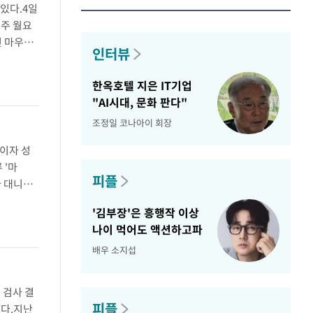
있다.4일
째주 월요
인 마우라
인터뷰
고객을 유
 ..
한옥호텔 지은 IT기업
"AI시대, 문화 판다"
조정일 코나아이 회장
이자 성
 '마
피플
자 대니얼
 계정을 개
'김부장'은 흥행작 이상
나이 먹어도 액션하고파
배우 소지섭
 검사 결
피플
이다.지난