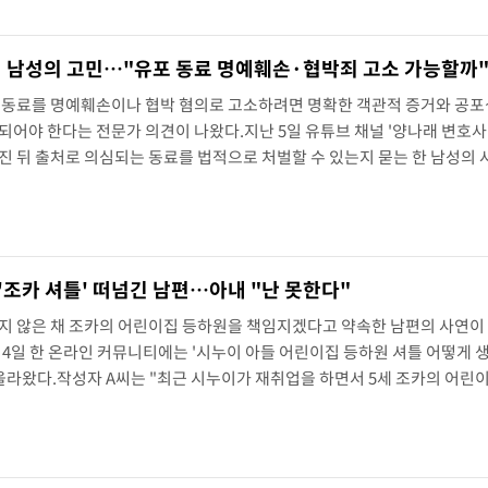
[속보]경찰·노동부, HL만도 평택사업장 끼임 사망 관련 압수수색
대 남성의 고민…"유포 동료 명예훼손·협박죄 고소 가능할까
[속보]합수본, '투표율 허위 입력' 중앙·서울·경기도 선관위 등 9곳 압수수색
한 동료를 명예훼손이나 협박 혐의로 고소하려면 명확한 객관적 증거와 공포
되어야 한다는 전문가 의견이 나왔다.지난 5일 유튜브 채널 '양나래 변호사
진 뒤 출처로 의심되는 동료를 법적으로 처벌할 수 있는지 묻는 한 남성의 
0대 남성 A씨는 같은 회사 동료와 약 1년간 부적절한 관계를 이어왔다고 털어
 잡고 다니는 모습을 같은 팀 직원이 목격하면서 들통났..
'조카 셔틀' 떠넘긴 남편…아내 "난 못한다"
하지 않은 채 조카의 어린이집 등하원을 책임지겠다고 약속한 남편의 사연이
 4일 한 온라인 커뮤니티에는 '시누이 아들 어린이집 등하원 셔틀 어떻게 
올라왔다.작성자 A씨는 "최근 시누이가 재취업을 하면서 5세 조카의 어린
편이 나와 단 한마디 상의도 없이 조카의 등하원을 자기가 책임지겠다고 약
 출근길에 조카를 태워 어린이집에 데려다주고, 하원 때는..