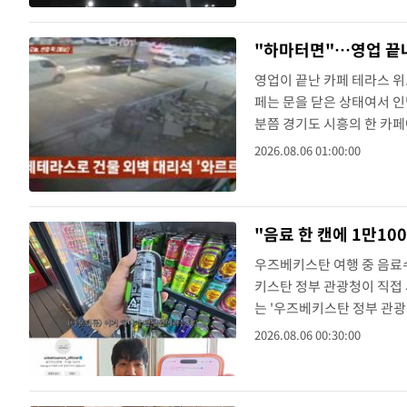
"하마터면"…영업 끝나
영업이 끝난 카페 테라스 위
페는 문을 닫은 상태여서 인명
분쯤 경기도 시흥의 한 카
는 카페 외벽에서 대리석 
2026.08.06 01:00:00
함께 모래바람이 일었고, 대리
"음료 한 캔에 1만1
우즈베키스탄 여행 중 음료
키스탄 정부 관광청이 직접 
는 '우즈베키스탄 정부 관
가는 "우즈베키스탄을 떠난
2026.08.06 00:30:00
램 DM만 1000개 이상 