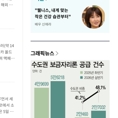
 해외 여
"웰니스, 내게 맞는
한국을 찾
작은 건강 습관부터"
배우 신애라
러(약 14
레카 올드
그래픽뉴스
니퍼 맥패든
사과 편지
루언서 세
코에서 소
 5일 밤
돼 있다고