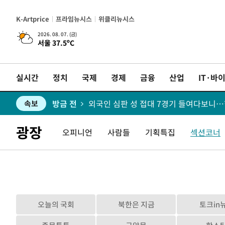
K-Artprice
프라임뉴시스
위클리뉴시스
2026. 08. 07. (금)
서울 37.5ºC
방금 전
속보
실시간
정치
국제
경제
금융
산업
IT·바
방금 전
여자배구 이재영·이다영 자매, 아제르바이
속보
방금 전
외국인 심판 성 접대 7경기 들여다보니…한
속보
방금 전
[속보]코스닥, 2.86포인트(0.36%) 내린 
속보
광장
오피니언
사람들
기획특집
섹션코너
방금 전
[속보]코스피, 6200선 약보합…0.60% 내
속보
방금 전
[속보]원·달러 환율, 7.7원 내린 1416.1
속보
방금 전
[속보] 노원서 40.1도 관측…서울, 2018
속보
오늘의 국회
북한은 지금
토크in
방금 전
속보