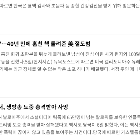
C에 따르면 한국은 혈액 검사와 초음파 등 종합 건강검진을 받기 위해 방문하는
 의료 허브로 부상하고 있다"고 보도했다.BBC는 미국 로스앤젤레스에서 
개했다. 그는 서울 관광 대신 마포구의 한 의료센터를 찾아 ..
'…40년 만에 훔친 책 돌려준 美 절도범
 훔친 희귀 초판본을 뒤늦게 돌려보낸 남성이 진심 어린 사과 편지와 100달
 감동을 전했다.5일(현지시간) 뉴욕포스트에 따르면 미국 캘리포니아주 유
거에는 최근 정체를 알 수 없는 작은 소포 하나가 배달됐다. 서점 주인 제
유로 상자를 열었고 그 안에서 40년 전 도난당했던 희귀 초판본과 장문의 
성은 자신이 약 40년 전 험볼트주립대학교 학생이던 ..
, 생방송 도중 총격받아 사망
시날로아주에서 소셜미디어 틱톡에 65만명이 넘는 팔로워를 보유한 인플
리밍 도중 총격을 받아 살해됐다고 멕시코 당국이 6일 밝혔다. 이는 멕시
한 폭력이 끊이지 않고 있음을 보여주는 사건이다.당국에 따르면 가스텔룸은
도 쿨리아칸에서 사망했다. 멕시코 당국은 그의 살해가 카르텔 폭력과 연관