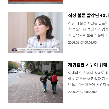
속보
방금 전
속보
직장 불륜 발각된 40
방금 전
속보
직장 내 불륜 사실을 유포
할 정도의 해악 고지가 입증
사 안팎으로 불륜 소문이 퍼
라왔다.결혼 8년 차라는 4
2026.08.07 00:09:00
사람의 관계는 출장 중 손을
재취업한 시누이 위해 
아내와 단 한마디 상의도 
에서 공분을 사고 있다.지난
나요?'라는 제목의 사연이 
리 집 근처로 옮겼는데, 남
2026.08.07 00:00:00
밝혔다.이어 A씨는 "남편이