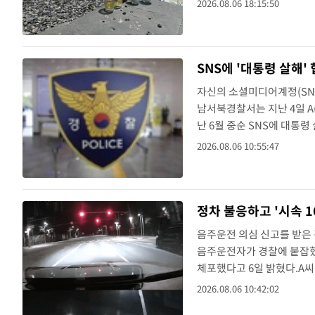
2026.08.06 18:15:50
시사했지만, 특정 집단을 비
SNS에 '대통령 살해'
자신의 소셜미디어계정(SNS
남서북경찰서는 지난 4일 A
난 6월 중순 SNS에 대통
확보된 자료를 토대로 해당
2026.08.06 10:55:47
부족사태와 관련해 대통령이
정차 불응하고 '시속 
음주운전 의심 신고를 받은 
음주운전자가 경찰에 붙잡혔
체포했다고 6일 밝혔다.A씨
속, 신호위반 등 난폭운전까
2026.08.06 10:42:02
의심되는 차가 있다. 지금 제