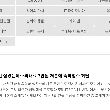
탁
Cartopia
김정환의 맛볼까
장수브
공분에 수사 재개"
께
같이의 가치
IT 파이오니아
몸
대밭' 된 축구협회
저런판결
날씨와 생활
죄와 벌
[속보]규제합리화위원회 부위원장에 김태유 서울대 공대 교수…이병태 후임
 해법
오늘의 운세
박현주 아트클럽
문
ilm
[속보]국힘 윤리위, '돌려차기 발언' 진종오·서범수 징계 절차 개시
[속보] 7월 중국 수출 23.9%↑ 수입 27.5%↑…무역총액 25.3%↑
도 징역 3년
범인 잡았는데…과태료 3만원 처분에 숙박업주 허탈
 유병호 구속기소
 수개월간 배달음식과 생활쓰레기를 무단으로 던져온 아파트 주민이 CCT
 발생 1850명 사망
 처분에 그쳐 업주가 허탈함을 토로했다.5일 JTBC '사건반장'에서는 부산
 사연이 소개됐다. 제보자는 지난 5월 건물 옥상을 정리하던 중 조개가 가
표 구속 송치
그는 "처음에는 화가 났지만, 내가 치우면 누군가 관리하고 있다는 걸 알고
"며 직접 쓰레기를 치웠다고 말했다. 그러나 이후에도 무단투기는 계..
산 할라피뇨"-- CDC