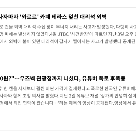
자마자 '와르르' 카페 테라스 덮친 대리석 외벽
로 건물 외벽 대리석 수십 장이 무너져 내리는 사고가 발생했다. 다행히 사
 피해는 발생하지 않았다.4일 JTBC '사건반장'에 따르면 지난 3일 오후 1
페에서 외벽에 붙어 있던 대리석이 갑자기 떨어지는 사고가 발생했다.공개된
조각들이 한꺼번에 떨어지며 테라스 공간을 덮치는 모습이 담겼다. 당시 강
석 약 15장이 테라스 안쪽으로 쏟아졌다.이 ..
000원?"…우즈벡 관광청까지 나섰다, 유튜버 폭로 후폭풍
수 한 캔을 시세보다 훨씬 비싼 가격에 결제했다고 폭로한 한국인 유튜버에
사과와 함께 초청 의사를 밝혔다.지난 2일 유튜브 채널 '상가의 안녕히 살
광청에서 직접 연락이 왔습니다…'라는 제목의 영상이 공개됐다.영상에서 
 뒤 여행에 집중하지 못할 정도로 현지인들의 연락이 쏟아지고 있다"며 "
왔고 우즈베키스탄 사람으로서 죄송하다는 사과 메시지가 이어지고 있다"고..