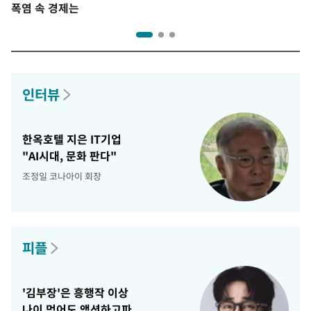
폭염 속 경제는
인터뷰
한옥호텔 지은 IT기업
"AI시대, 문화 판다"
조정일 코나아이 회장
피플
'김부장'은 흥행작 이상
나이 먹어도 액션하고파