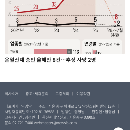
온열산재 승인 올해만 8건…추정 사망 2명
회사소개
광고·제휴문의
고층처리
이용약관
대표이사 : 염영남
주소 : 서울 중구 퇴계로 173 남산스퀘어빌딩 12층
사업자등록번호 : 102-81-36588
발행인 : 염영남
편집인 : 염영남
고충처리인 : 김경원
통신판매업신고 : 서울중구 0398호
문의 02-721-7400
webmaster@newsis.com