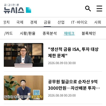
정치
국제
경제
금융
산업
IT·바이오
사회
보험/카드
시황/환율
종목분석
재테크
블록체인
"생산적 금융 ISA, 투자 대상
제한 문제"
2026.08.09 03:30:00
공무원 월급으로 순자산 9억
3000만원…자산배분 투자로
일군 성공 비결
2026.08.08 00:20:00