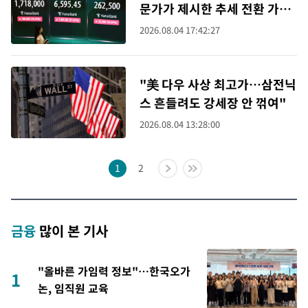
문가가 제시한 추세 전환 가격
대는
2026.08.04 17:42:27
"美 다우 사상 최고가…삼전닉
스 흔들려도 강세장 안 꺾여"
2026.08.04 13:28:00
1
2
금융
많이 본 기사
"올바른 가임력 정보"…한국오가
1
논, 임직원 교육