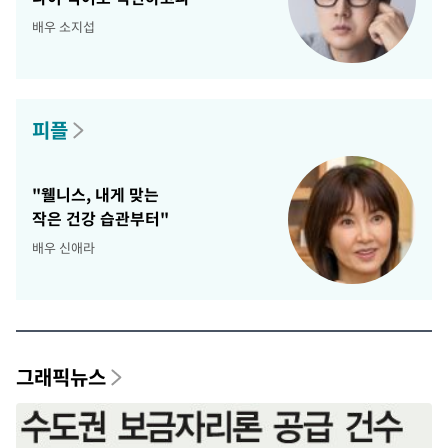
배우 소지섭
피플
"웰니스, 내게 맞는
작은 건강 습관부터"
배우 신애라
그래픽뉴스