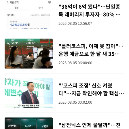
"36억이 6억 됐다"…단일종
목 레버리지 투자자 -80% 손
실 인증
2026.08.05 10:56:07
"롤러코스피, 이제 못 참아"…
은행 예금으로 한 달 새 35조
뭉칫돈
2026.08.05 06:00:00
"'코스피 조정' 신호 켜졌
다"…지금 확인해야 할 핵심
경제지표 3가지
2026.08.05 00:02:00
"삼전닉스 언제 물탈까"…전