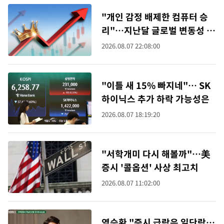
"개인 감정 배제한 컴퓨터 승
리"…지난달 글로벌 변동성 장
세서 퀀트 펀드 웃었다
2026.08.07 22:08:00
"이틀 새 15% 빠지네"… SK
하이닉스 추가 하락 가능성은
2026.08.07 18:19:20
"서학개미 다시 해볼까"…美
증시 '콜옵션' 사상 최고치
2026.08.07 11:02:00
염승환 "증시 급락은 일단락…