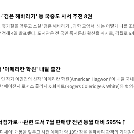
'검은 해바라기' 등 국중도 사서 추천 8권
가철을 앞두고 소설 '검은 해바라기', 과학 교양서 '뇌는 어떻게 나를 
선정해 4일 발표했다. 도서관은 전 국민 독서문화 확산을 취지로, 격월로 6
상으로 '사서추천도서'를 ▲문학 ▲인문예술 ▲사회과학 ▲자연과학 등 분
 '아메리칸 학원' 내달 출간
인 작가 이민진의 신작 '아메리칸 학원(American Hagwon)'이 내달 국
이전시 로저스 콜리지 & 화이트(Rogers Coleridge & White)와 협
 3일 밝혔다. 한국어판은 북미판이 출간되는 다음 달 29일에 맞춰 국내에
 서점가로…관련 도서 7월 판매량 전년 동월 대비 595%↑
디세이' 개봉을 앞두고 사전 예매가 약 10만 장을 돌파하며 관객의 기대감