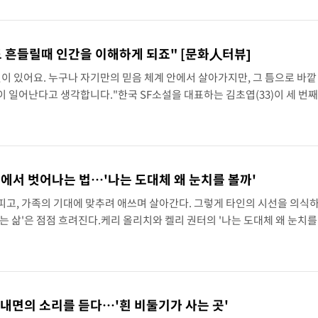
 흔들릴때 인간을 이해하게 되죠" [문화人터뷰]
이 있어요. 누구나 자기만의 믿음 체계 안에서 살아가지만, 그 틈으로 바깥
 일어난다고 생각합니다."한국 SF소설을 대표하는 김초엽(33)이 세 번
이언트북스)로 돌아왔다. 과학기술과 낯선 세계를 탐구해 온 작가는 이번에는
'에서 벗어나는 법…'나는 도대체 왜 눈치를 볼까'
피고, 가족의 기대에 맞추려 애쓰며 살아간다. 그렇게 타인의 시선을 의식
는 삶'은 점점 흐려진다.케리 올리치와 켈리 권터의 '나는 도대체 왜 눈치를 
화'를 개인의 소심한 성격이 아닌 사회적 시스템의 문제로 바라본다. 책은 "
 내면의 소리를 듣다…'흰 비둘기가 사는 곳'