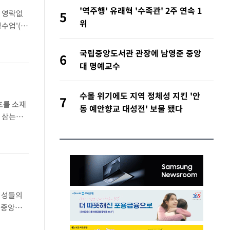
'역주행' 유래혁 '수족관' 2주 연속 1
면 영락없
5
위
수업'(오
나 제거해
국립중앙도서관 관장에 남영준 중앙
6
대 명예교수
수몰 위기에도 지역 정체성 지킨 '안
7
츠를 소재
동 예안향교 대성전' 보물 됐다
 삼는다.
 이야기로
여성들의
립중앙도
시를 개최