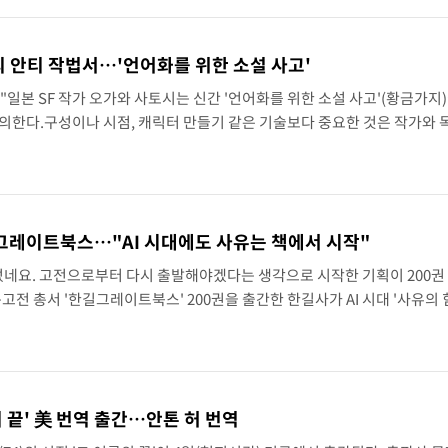
의 안티 작법서…'언어화를 위한 소설 사고'
일본 SF 작가 오가와 사토시는 신간 '언어화를 위한 소설 사고'(황금가지
의한다.구성이나 시점, 캐릭터 만들기 같은 기술보다 중요한 것은 작가와 
가는 과정이라는 것이다. '유트로니카의 이편', '게임의 왕국', '지도와 주먹
한길그레이트북스…"AI 시대에도 사유는 책에서 시작"
렀네요. 고전으로부터 다시 출발해야겠다는 생각으로 시작한 기획이 200권
전 총서 '한길그레이트북스' 200권을 출간한 한길사가 AI 시대 '사유의 
길사 대표는 4일 서울 마포구 김대중도서관에서 열린 '한길그레이트북스' 2
 끝' 美 번역 출간…안톤 허 번역