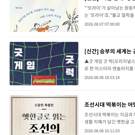
"'또라이'가 살아남는 원동
는 '또라이'죠."불교 철학
아시스)을 펴냈다.한국명상
2026.08.07 07:00:00
야 할 대상으로 보..
[신간] 승부의 세계는 
▲굿 게임 굿 럭(오리지널스
로 한 미스터리 앤솔러지를
선수들의 멘털 관리와 계약 
2026.08.06 18:53:18
풀어냈다...
조선시대 떡볶이는 어
조선시대 떡볶이는 지금과 
생활 지혜가 담긴 옛한글 
서관은 올해 훈민정음 반포 5
2026.08.06 10:11:03