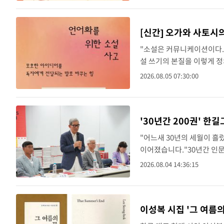
[신간] 오가와 사토시
"소설은 커뮤니케이션이다."
설 쓰기의 본질을 이렇게 정
어를 통해 세계를 함께 만들어
2026.08.05 07:30:00
..
'30년간 200권' 
"어느새 30년의 세월이 흘
이어졌습니다."30년간 인문고
시 화두로 던졌다.김언호 한
2026.08.04 14:36:15
간 기념 ..
이성복 시집 '그 여름의