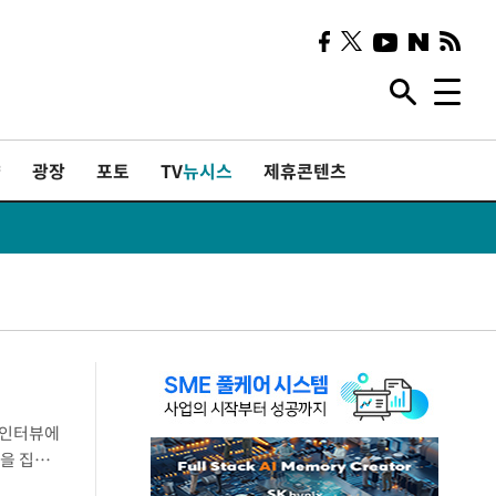
샷
광장
포토
TV
뉴시스
제휴콘텐츠
 인터뷰에
안을 집요
회성',