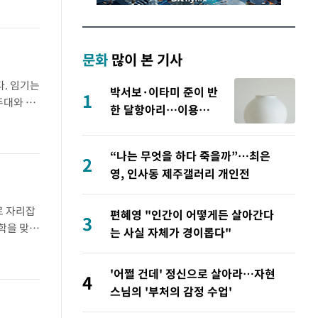
문화
많이 본 기사
. 임기는
박서보·이타미 준이 반
1
주대와 중
한 달항아리…이용순
도서관협회
‘백자백미’
“나는 무엇을 하다 죽을까”…최은
2
영, 인사동 제주갤러리 개인전
로 자리잡
편혜영 "인간이 어떻게든 살아간다
3
방학을 맞아
는 사실 자체가 경이롭다"
택이 인기
'어쩔 건데' 정신으로 살아라…자현
4
스님의 '부처의 감정 수업'