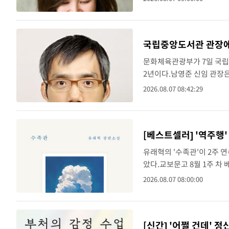
'포도밭 ..
방금 전
[속보]원·달러 환율, 오전 9시 1423.8원
속보
방금 전
[속보]삼성전자·SK하이닉스 동반 강보합
속보
국립중앙도서관 관장에
방금 전
[속보]코스닥, 5.95포인트(0.74%) 상승한
속보
문화체육관광부가 7일 국립
2년이다.남영준 신임 관장은
방금 전
[속보]코스피, 6300선 재탈환…1.09% 오
속보
앙대 교수로 재직하며 30
2026.08.07 08:42:29
장과 대통령소속 도서..
방금 전
속보
방금 전
입추에도 극한더위…서울 낮 39도 '폭염
속보
[베스트셀러] '역주행'
방금 전
속보
유래혁의 '수족관'이 2주 연
았다.교보문고 8월 1주 차
방금 전
속보
소설을 읽으려는 독자가 늘어
2026.08.07 08:00:00
를 견인하..
방금 전
[속보]트럼프, 美 원정출산 금지 행정명령
속보
방금 전
[속보] 뉴욕증시, 일제 하락 마감…나스닥 
속보
[신간] '어쩔 건데' 