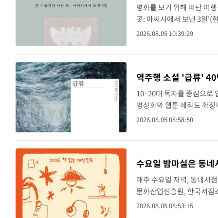
명화를 보기 위해 떠난 여행
곳: 아씨시에서 보낸 3일'(
흘을 일기 형식으로 엮은 
2026.08.05 10:39:29
순례지다...
역주행 소설 '급류' 
10·20대 독자를 중심으로
영상화와 웹툰 제작도 확정되
씨레볼루션과 영상화 및 웹툰
2026.08.05 08:58:50
소도시..
수요일 밤마실은 동네
매주 수요일 저녁, 동네서
문화산업진흥원, 한국서점조
책방'을 운영한다고 밝혔다. 
2026.08.05 08:53:15
곳, 강원 2곳, ..