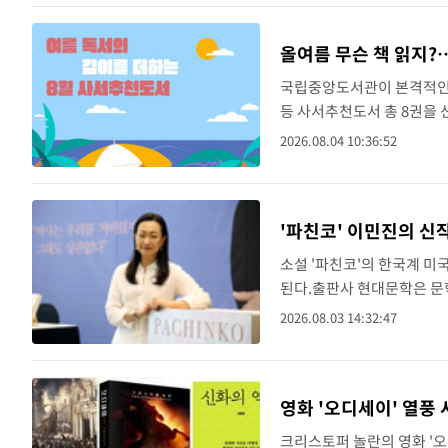
올여름 무슨 책 읽지?…
국립중앙도서관이 본격적인 휴
등 사서추천도서 총 8권을 
에 발간된 신간 도서를 대
2026.08.04 10:36:52
2권을 선정해 발표하..
'파친코' 이민진의 신작
소설 '파친코'의 한국계 미국
된다.출판사 현대문학은 문학 에
한국어판 출판권을 확보했다고
2026.08.03 14:32:47
영화 '오디세이' 열풍
크리스토퍼 놀란의 영화 '오