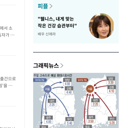
피플
"웰니스, 내게 맞는
작은 건강 습관부터"
)에서 소
배우 신애라
독자가 언
', '너의
그래픽뉴스
 출간으로
힘'을 다
00권 출