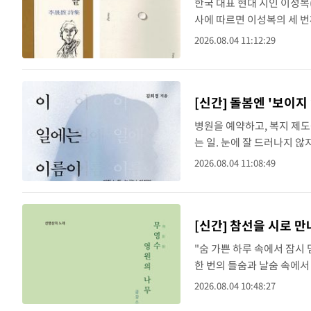
한국 대표 현대 시인 이성복(
사에 따르면 이성복의 세 번
Summer's End)로 출
2026.08.04 11:12:29
시..
[신간] 돌봄엔 '보이지
병원을 예약하고, 복지 제도
는 일. 눈에 잘 드러나지 않
이름이 없다'(웨일북)는 국내
2026.08.04 11:08:49
나 '정..
[신간] 참선을 시로 
"숨 가쁜 하루 속에서 잠시 
한 번의 들숨과 날숨 속에서
시집 '무영수(無影樹) 영원
2026.08.04 10:48:27
전통 간화선을..