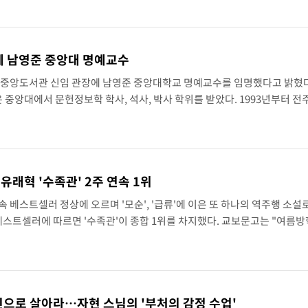
…1%대 상승 출발
 남영준 중앙대 명예교수
 807.62개장
중앙도서관 신임 관장에 남영준 중앙대학교 명예교수를 임명했다고 밝혔다
 중앙대에서 문헌정보학 학사, 석사, 박사 학위를 받았다. 1993년부터 전
른 6365.07 개장
여 년간 교육과 연구에 매진해 온 문헌정보학 분야의 권위자다. 특히 한국
시리아 다마스쿠스 교외에서 미니버스 폭발.. 14명 부상, 3명은 중태
중대경보'
 유래혁 '수족관' 2주 연속 1위
이란, 호르무즈서 "적국 목표물들"과 대치로남부 케슘섬에서 두차례 큰 폭발음
속 베스트셀러 정상에 오르며 '모순', '급류'에 이은 또 하나의 역주행 소설
 베스트셀러에 따르면 '수족관'이 종합 1위를 차지했다. 교보문고는 "여름
[속보]美, 폴리실리콘 수입 규제…파생제품 15% 관세, 120일 후 발효
난 데다, SNS를 중심으로 입소문이 퍼지면서 20대 독자층의 꾸준한 선
 서명
0.06%↓
정신으로 살아라…자현 스님의 '부처의 감정 수업'