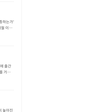
조종하는가'
개월 이내
야별 서적
내에 출간
의를 거쳐
서도 ..
이 높아진