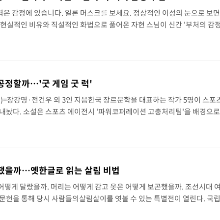
력은 감정에 있습니다. 일론 머스크를 보세요. 정상적인 이성의 눈으로 보
을 현실적인 비유와 직설적인 화법으로 풀어온 자현 스님이 신간 '부처의 감정
심리상담학회 부회장을 맡고 있는 자현 스님은 이 책에서 감정을 억누르거
공정할까…'굿 게임 굿 럭'
)=장강명·전건우 외 3인 지음한국 장르문학을 대표하는 작가 5명이 스포
 내놨다. 소설은 스포츠 에이전시 '파워코퍼레이션 고충처리팀'을 배경으로
갈등, 사생활 논란 등 경기장 안팎에서 벌어지는 다양한 사건을 다섯 편의
땠을까…옛한글로 읽는 살림 비법
어떻게 달랐을까. 머리는 어떻게 감고 옷은 어떻게 보곤했을까. 조선시대 
고문헌을 통해 당시 사람들의살림살이를 엿볼 수 있는 특별전이 열린다. 국
80돌, 한글날 제정 100주년을 맞아 '옛한글로 읽는 조선의 살림 비법' 전