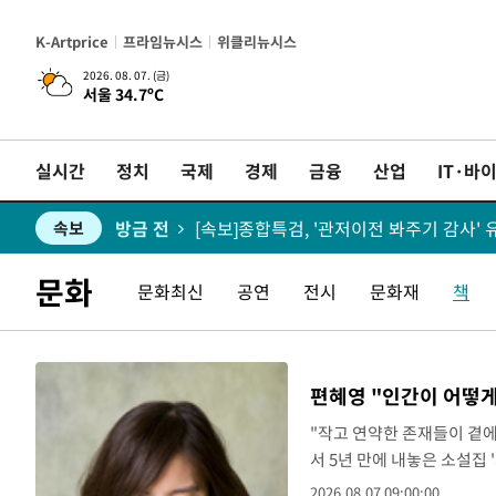
K-Artprice
프라임뉴시스
위클리뉴시스
2026. 08. 07. (금)
서울 34.7ºC
방금 전
속보
방금 전
[속보]'채상병 순직 책임' 임성근, 항소심
속보
실시간
정치
국제
경제
금융
산업
IT·바
방금 전
[속보]종합특검, '관저이전 봐주기 감사'
속보
방금 전
민주 콩고 에볼라환자 4천명 돌파, 4053명
속보
문화
문화최신
공연
전시
문화재
책
방금 전
[속보]'300억원대 사기 혐의' 차가원 대
속보
방금 전
"미 전국적 살모네라 식중독 원인은 멕시코
속보
편혜영 "인간이 어떻게
방금 전
속보
"작고 연약한 존재들이 곁
서 5년 만에 내놓은 소설집
방금 전
속보
하게 응시해온 소설가 편혜영
2026.08.07 09:00:00