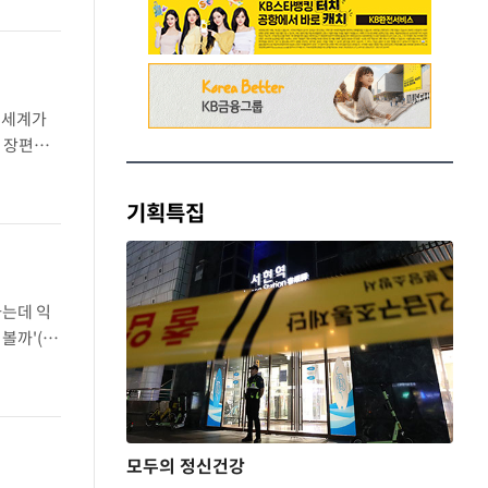
 세계가
째 장편소
 종교와
기획특집
하는데 익
볼까'(북
당신을 가
모두의 정신건강