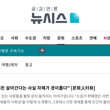
[속보] 7월 중국 수출 23.9%↑ 수입 27.5%↑…무역총액 25.3%↑
도 징역 3년
이오
사회
수도권
지방
문화
스포츠
연예
N
 유병호 구속기소
 발생 1850명 사망
여행/레저
종교
표 구속 송치
산 할라피뇨"-- CDC
든 살아간다는 사실 자체가 경이롭다" [문화人터뷰]
[속보]경찰·노동부, HL만도 평택사업장 끼임 사망 관련 압수수색
에 있는 사람들을 불빛 삼아 움직이는 이야기입니다."소설가 편혜영은 서면
 '새들의 사회성'을 이렇게 소개했다.그로테스크한 세계를 통해 인간의 불
[속보]합수본, '투표율 허위 입력' 중앙·서울·경기도 선관위 등 9곳 압수수색
이 이번에는 관계와 온기를 이야기한다.책은 '우리가 가는 곳', '새들의 사