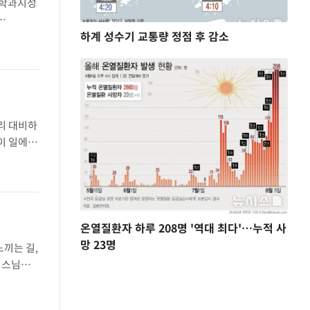
 문학과지성
하계 성수기 교통량 정점 후 감소
 시인의
리 대비하
'이 일에는
 노동'이
온열질환자 하루 208명 '역대 최다'…누적 사
망 23명
느끼는 길,
 스님이
. 한국