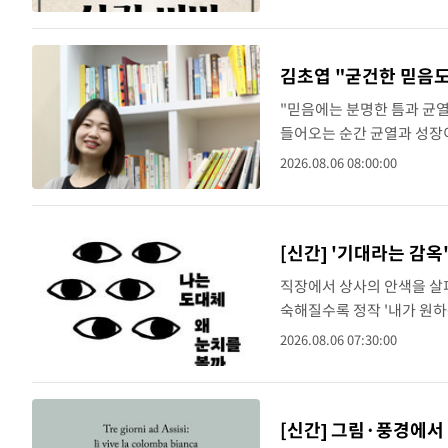
한다고 6일 밝혔..
김초엽 "굳건한 믿음도
"믿음에는 분명한 틈과 균열
들어오는 순간 균열과 성장이
설 '태양 아래 올리브'(자
2026.08.06 08:00:00
과학, 믿음과 ..
[신간] '기대라는 감옥
직장에서 상사의 안색을 살
숙해질수록 정작 '내가 원하
플레저)는 이러한 '눈치 문
2026.08.06 07:30:00
둔 것은 사..
[신간] 그림·풍경에서