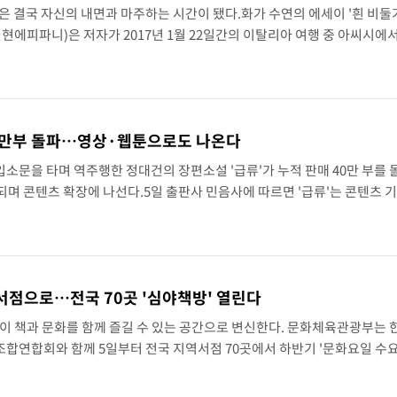
은 결국 자신의 내면과 마주하는 시간이 됐다.화가 수연의 에세이 '흰 비둘
현현에피파니)은 저자가 2017년 1월 22일간의 이탈리아 여행 중 아씨시에서
기록이다.이탈리아 중부의 작은 도시 아씨시는 성 프란치스코의 발자취가 남
40만부 돌파…영상·웹툰으로도 나온다
 입소문을 타며 역주행한 정대건의 장편소설 '급류'가 누적 판매 40만 부를 
며 콘텐츠 확장에 나선다.5일 출판사 민음사에 따르면 '급류'는 콘텐츠 
 판권 계약을 체결했다. 2022년 출간된 '급류'는 저수지와 계곡으로 유명
서점으로…전국 70곳 '심야책방' 열린다
점이 책과 문화를 함께 즐길 수 있는 공간으로 변신한다. 문화체육관광부는
합연합회와 함께 5일부터 전국 지역서점 70곳에서 하반기 '문화요일 수
지난 6월 15일부터 30일까지 참여서점 공모를 통해 선정된 70곳은 서울·