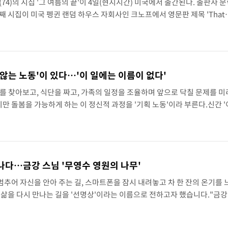
74)의 시집 '그 여름의 끝'이 4일(현지시간) 미국에서 출간된다. 출판사
째 시집이 미국 펭귄 랜덤 하우스 자회사인 크노프에서 영문판 제목 'That
간된다.영문판은 안톤 허가 번역했다. 안톤 허는 2023년 9월 현지에서 출간된
 않는 노동'이 있다…'이 일에는 이름이 없다'
를 찾아보고, 식단을 짜고, 가족의 일정을 조율하며 앞으로 닥칠 문제를 미
지만 돌봄을 가능하게 하는 이 정신적 과정을 '기획 노동'이라 부른다.신간 
 연구진이 2024년 이름 붙인 '기획 노동'을 들여다본다. 해외에서는 '인지
만나다…금강 스님 '무영수 영원의 나무'
멈추어 자신을 안아 주는 길, 스마트폰을 잠시 내려놓고 차 한 잔의 온기를 
 삶을 다시 만나는 길을 '선명상'이라는 이름으로 전하고자 했습니다."금강
의 나무'(담마북스)를 통해 현대인의 일상 속으로 선명상의 메시지를 전한다