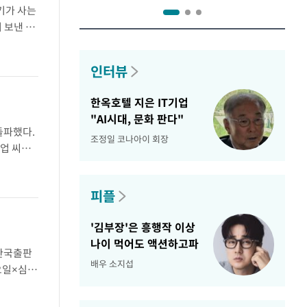
기가 사는
 보낸 사
아 있는
인터뷰
한옥호텔 지은 IT기업
"AI시대, 문화 판다"
돌파했다.
조정일 코나아이 회장
기업 씨엔
한 지방
피플
'김부장'은 흥행작 이상
나이 먹어도 액션하고파
 한국출판
배우 소지섭
요일×심야
경기 35