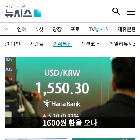
포츠
연예
N
샷
광장
포토
TV
뉴시스
제휴콘텐
오피니언
사람들
기획특집
섹션코너
데일리뉴시스
1600원 환율 오나