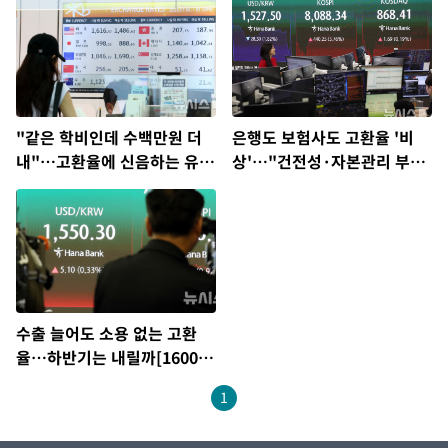
"같은 학비인데 수백만원 더
은행도 보험사도 고환율 '비
내"…고환율에 신음하는 유학
상'…"건전성·자본관리 부담
생들[1600원 환율 오나①]
커져"[1600원 환율 오나②]
수출 늘어도 소용 없는 고환
율…하반기는 내릴까[1600원
환율 오나③]
1