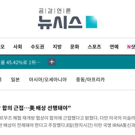
상 선행돼야"
이오
사회
수도권
지방
문화
스포츠
연예
N
[속보]與최고위원 제주·인천 순회경선…박선원·최민희·서미화·한민수·김용 순
[속보]김민석, 與 전대 당원투표 누적 득표율 45.42%로 1위… 정청래 44.56%
[속보]與 대표 경선 제주·인천 당원투표…金 47.75%·鄭 42.08%·宋 10.17%
국
일본
아시아/오세아니아
중동/아프리카
이강인 "아틀레티코 이적 기뻐…등번호 7번 의미보단 팀 위해 뛸 것"
원 투표 김민석 승리
 합의 근접…美 배상 선행돼야"
낮 최고 35도 '무더위'…동해안 시간당 30㎜ '강한 비'[내일날씨]
호르무즈 해협 재개방 협상이 합의에 근접했다고 밝혔다. 다만 미국의 이슬
한 배상이 전제돼야 한다고 주장했다.8일(현지시간) 이란 국영 IRNA통신과
[속보]이강인 "감독님이 원하는 마음 느꼈고, 많은 트로피 원해 아틀레티코 이적"
아바스 아라그치 이란 외무장관은 마수드 페제시키안 이란 대통령의 이날 