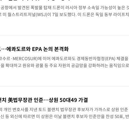
한 공항에서 발견된 폭발물 탑재 드론이 러시아 정부 소속일 가능성이 높은 
 150㎜ 비
미 월스트리트저널(WSJ)이 7일 보도했다. 이 드론은 독일 동부 라이프
인근 보안구역 계류장에서 발견됐으며, 이로 인해 공항은 그날 밤 운영을 
나스닥 1.3%↑
도…에콰도르와 EPA 논의 본격화
수르·MERCOSUR)에 이어 에콰도르와도 경제동반자협정(EPA) 체결을
진출을 확대하고 원유와 광물 등 주요 자원의 공급망을 강화하려는 움직임으
닛케이)과 지지통신 등 현지 언론에 따르면 모테기 도시미쓰(茂木敏充) 일
도..
랜치 美법무장관 인준…상원 50대49 가결
의 개인 변호사를 지낸 토드 블랜치 법무장관 후보자가 가까스로 상원 인준
신 등 외신에 따르면 미 상원은 이날 블랜치 후보자 인준안을 찬성 50표, 반
 전원이 반대한 가운데 공화당에서는 수전 콜린스와 리사 머코스키 의원이 