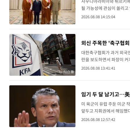
사우디아라비아와 튀르키예,
될 가능성에 관심이 쏠리고 
상호방위조약에 서명했다. 
2026.08.08 14:15:04
된 것이다.협정의 구체적인 조
외신 주목한 '축구협회
대한축구협회가 과거 외국인
란을 보도하면서 파장이 커지
으로 축구협회가 2011년 
2026.08.08 13:41:41
접대를 한 정황이 드러났다고 
임기 두 달 남기고…美
미 육군이 유럽 주둔 미군 
앞두고 지휘권에서 해임했다.
서 물러났다고 밝혔다. 다
2026.08.08 12:57:42
국방장관이 추진해 ..