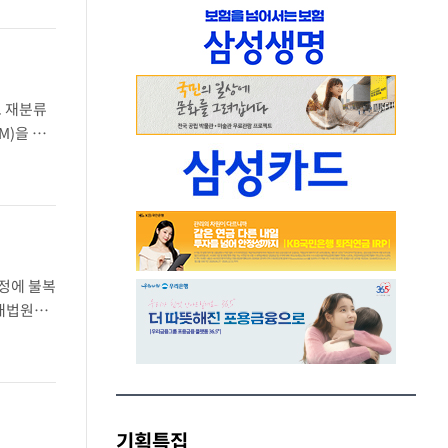
로 재분류
M)을 탑
 선체 확장
정에 불복
 대법원에
법원은 이
기획특집