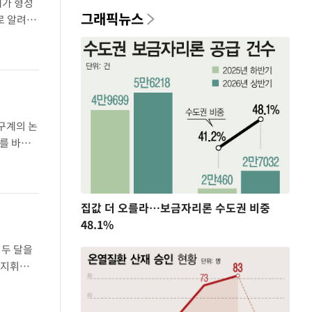
체가 형성
그래픽뉴스
로 알려진
으로 확대
구계의 논
를 바탕
들에게 성
집값 더 오를라…보금자리론 수도권 비중
48.1%
 두 달을
 지휘권에
헤그세스