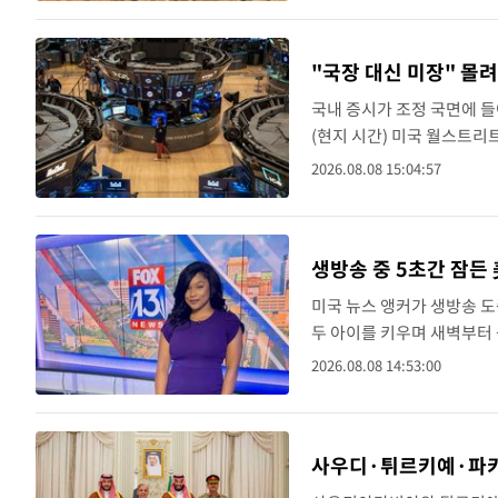
"국장 대신 미장" 몰
국내 증시가 조정 국면에 들
(현지 시간) 미국 월스트리
2021년 이후 최고치를 기
2026.08.08 15:04:57
지를 보여주는 지표다...
생방송 중 5초간 잠든
미국 뉴스 앵커가 생방송 
두 아이를 키우며 새벽부터
스13 멤피스의 앵커 도미니크
2026.08.08 14:53:00
잠든 시간은 약 5초였..
사우디·튀르키예·파키