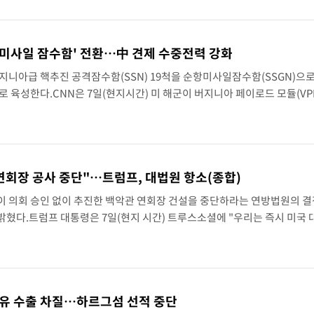
 '미사일 잠수함' 전환…中 견제 수중전력 강화
지니아급 핵추진 공격잠수함(SSN) 19척을 순항미사일잠수함(SSGN)으
로 육성한다.CNN은 7일(현지시간) 미 해군이 버지니아 페이로드 모듈(VP
9척을 SSGN으로 운용할 계획이라고 보도했다.VPM은 길이 약 25.6m의
연회장 공사 중단"…트럼프, 대법원 항소(종합)
이 의회 승인 없이 추진한 백악관 연회장 건설을 중단하라는 연방법원의 결
밝혔다.트럼프 대통령은 7일(현지 시간) 트루스소셜에 "우리는 즉시 미국
당한 결정은 대법원에서 전면 뒤집혀야 한다"고 밝혔다.워싱턴DC 연방항소
원유 수출 차질…하르그섬 선적 중단