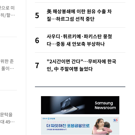
것으로 미
美 해상봉쇄에 이란 원유 수출 차
5
치히/할레
질…하르그섬 선적 중단
중단했다.
사우디·튀르키예·파키스탄 뭉쳤
6
다…중동 새 안보축 부상하나
"2시간이면 간다"…무비자에 한국
 위한 준
7
로 풀이된
인, 中 주말여행 늘었다
본 외무상
 문턱을
대 49표
이탈했다.