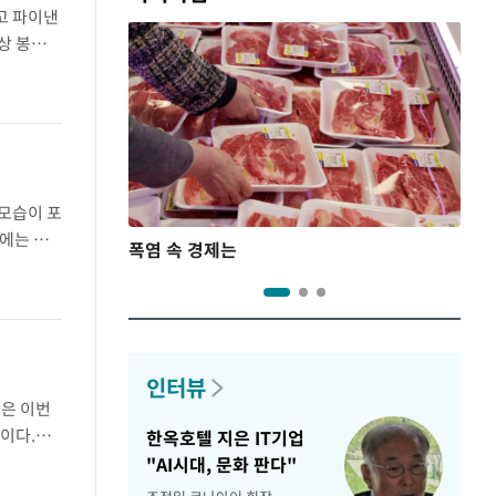
고 파이낸
해상 봉쇄를
체 케이
모습이 포
에는 보
폭염 속 경제는
 해변으
인터뷰
란은 이번
습이다.알
한옥호텔 지은 IT기업
제에 대해
"AI시대, 문화 판다"