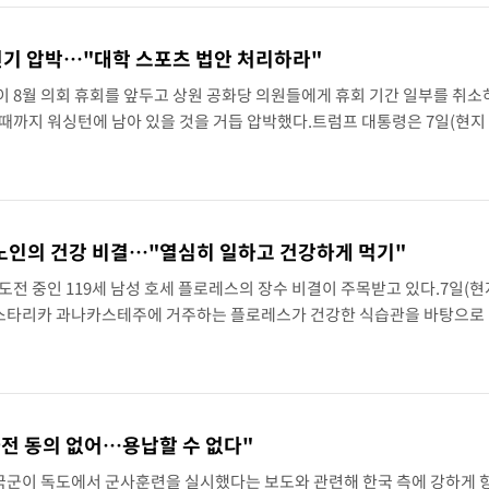
연기 압박…"대학 스포츠 법안 처리하라"
 8월 의회 휴회를 앞두고 상원 공화당 의원들에게 휴회 기간 일부를 취소
때까지 워싱턴에 남아 있을 것을 거듭 압박했다.트럼프 대통령은 7일(현지 
"대학 스포츠 보호법은 훌륭한 법안"이라며 "상원의원들이 이 법안이 통과
세 노인의 건강 비결…"열심히 일하고 건강하게 먹기"
도전 중인 119세 남성 호세 플로레스의 장수 비결이 주목받고 있다.7일(현
스타리카 과나카스테주에 거주하는 플로레스가 건강한 식습관을 바탕으로
고령의 나이가 된 플로레스는 청력이 떨어지고 한쪽 무릎 관절이 닳아 있지
.
사전 동의 없어…용납할 수 없다"
한국군이 독도에서 군사훈련을 실시했다는 보도와 관련해 한국 측에 강하게