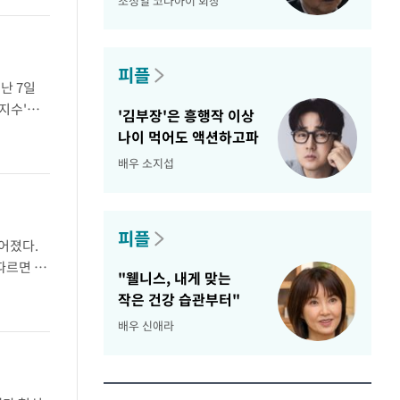
조정일 코나아이 회장
피플
난 7일
 지수'는
'김부장'은 흥행작 이상
하고 있는
나이 먹어도 액션하고파
배우 소지섭
피플
어졌다.
따르면 폭
"웰니스, 내게 맞는
 들었다.
작은 건강 습관부터"
배우 신애라