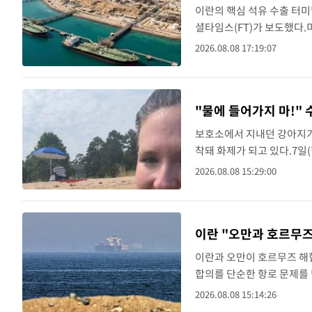
이란의 핵심 석유 수출 터
셜타임스(FT)가 보도했다.
재개하면서 이란의 원유 수출
2026.08.08 17:19:07
플러와 에너지 컨설팅업체..
"물에 들어가지 마!"
보호소에서 지내던 강아지가
착돼 화제가 되고 있다.7일
호소 강아지 새턴이 봉사자
2026.08.08 15:29:00
로 나왔다. 봉사자가 물에..
이란 "오만과 호르무즈
이란과 오만이 호르무즈 해
합의를 단순한 항로 문제를
자지라에 따르면 이란 의회
2026.08.08 15:14:26
전반적인 이해의 틀이 마..