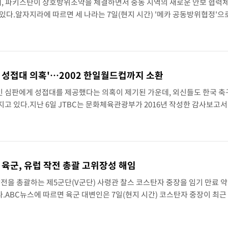
 파키스탄이 상호방위조약을 체결하면서 중동 지역의 새로운 안보 협력
있다.알자지라에 따르면 세 나라는 7일(현지 시간) '메카 공동방위협정'으
이번 협정은 지난해 사우디와 파키스탄이 체결한 유사한 안보 협력을 기반
..
 성접대 의혹'…2002 한일월드컵까지 소환
 심판에게 성접대를 제공했다는 의혹이 제기된 가운데, 외신들도 한국 축
고 있다.지난 6일 JTBC는 문화체육관광부가 2016년 작성한 감사보고서
3월부터 2012년 3월까지 1년 동안 국가대표팀 경기에 참여한 외국인 심판
..
 육군, 유럽 작전 총괄 고위장성 해임
작전을 총괄하는 제5군단(V군단) 사령관 찰스 코스탄자 중장을 임기 만료 약
ABC뉴스에 따르면 육군 대변인은 7일(현지 시간) 코스탄자 중장이 최근
만 구체적인 해임 사유나 경위는 공개하지 않았다.코스탄자의 해임은 피트 