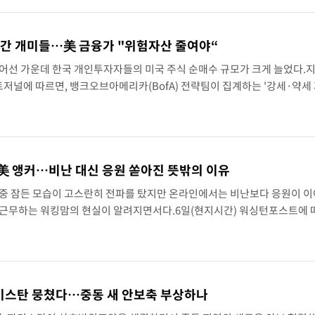
려간 개미들…美 금융가 "위험자산 줄여야“
어선 가운데 한국 개인투자자들의 미국 주식 순매수 규모가 크게 늘었다.지
트저널에 따르면, 뱅크오브아메리카(BofA) 전략팀이 집계하는 '강세·약세
록했다. 이 지수는 투자자들이 주식 등 위험자산에 얼마나 공격적으로 투자
 美 앵커…비난 대신 응원 쏟아진 뜻밖의 이유
도중 잠든 모습이 고스란히 전파를 탔지만 온라인에서는 비난보다 응원이 이
 근무하는 워킹맘의 현실이 알려지면서다.6일(현지시간) 워싱턴포스트에 
 딜런은 지난달 29일 '굿모닝 멤피스' 생방송 도중 책상에 턱을 괸 채 잠이
스탄 뭉쳤다…중동 새 안보축 부상하나