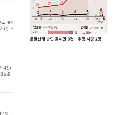
하고 대학
시간) 트
될 때까지
온열산재 승인 올해만 8건…추정 사망 2명
지시간)
 건강을
만, 삶의
 항의했다