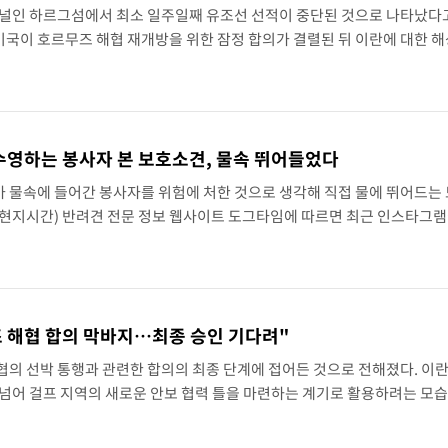
미널인 하르그섬에서 최소 일주일째 유조선 선적이 중단된 것으로 나타났다
미국이 호르무즈 해협 재개방을 위한 잠정 합의가 결렬된 뒤 이란에 대한 
이 사실상 차질을 빚고 있는 것으로 분석된다.8일(현지 시간) 해양정보업
 수영하는 봉사자 본 보호소견, 물속 뛰어들었다
 물속에 들어간 봉사자를 위험에 처한 것으로 생각해 직접 물에 뛰어드는 
(현지시간) 반려견 전문 정보 웹사이트 도그타임에 따르면 최근 인스타그램
를 따라 물속으로 들어가는 영상이 공개됐다.영상 속 새턴은 봉사자와 함께
 해협 합의 막바지…최종 승인 기다려"
협의 선박 통행과 관련한 합의의 최종 단계에 접어든 것으로 전해졌다. 이
 넘어 걸프 지역의 새로운 안보 협력 틀을 마련하는 계기로 활용하려는 모
 국가안보외교위원회 대변인은 7일(현지 시간) "오만과 호르무즈 해협 문