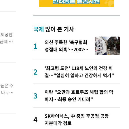
국제
많이 본 기사
로 제공한
요금제 가
외신 주목한 '축구협회
1
이용..
성접대 의혹'…2002
한일월드컵까지 소환
'최고령 도전' 119세 노인의 건강 비
2
결…"열심히 일하고 건강하게 먹기"
 높은 주
이란 "오만과 호르무즈 해협 합의 막
을 나누는
3
바지…최종 승인 기다려"
 조사에
SK하이닉스, 中 충칭 후공정 공장
4
지분매각 검토