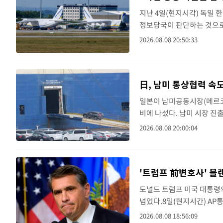
속보
지난 4일(현지시각) 독일 
7시간 전
'최고 37도' 폭염 지속…강원동해안 최대
속보
정보당국이 판단하는 것으로 
공항의 우크라이나 화물기 
2026.08.08 20:50:33
9시간 전
[속보]뉴욕증시 상승 마감…S&P 0.6% 
속보
독일 내무장관..
日, 남미 통상협력 속
일본이 남미공동시장(메르코
비에 나섰다. 남미 시장 
다.8일 니혼게이자이신문(
2026.08.08 20:00:04
은 지난 6일(현지시간) 에콰
'트럼프 前변호사' 블
도널드 트럼프 미국 대통령
넘었다.8일(현지시간) AP통
로 가결했다. 민주당 의원
2026.08.08 18:56:09