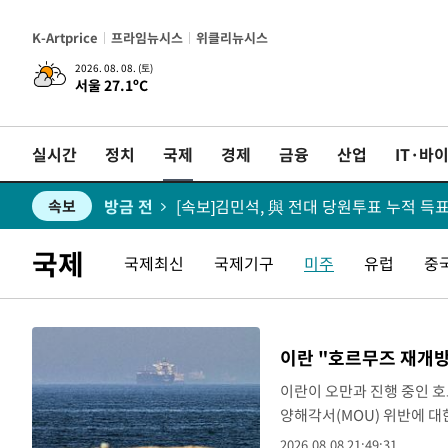
K-Artprice
프라임뉴시스
위클리뉴시스
2026. 08. 08. (토)
서울 27.1ºC
방금 전
이란 "호르무즈 재개방 합의 근접…美 배
속보
실시간
정치
국제
경제
금융
산업
IT·바
방금 전
속보
방금 전
속보
방금 전
속보
국제
국제최신
국제기구
미주
유럽
중
방금 전
속보
방금 전
[속보]與 당대표 경선, 제주·인천 권리당
속보
이란 "호르무즈 재개방
방금 전
속보
이란이 오만과 진행 중인 
양해각서(MOU) 위반에 대
방금 전
속보
체 알자지라 등에 따르면 
2026.08.08 21:49:31