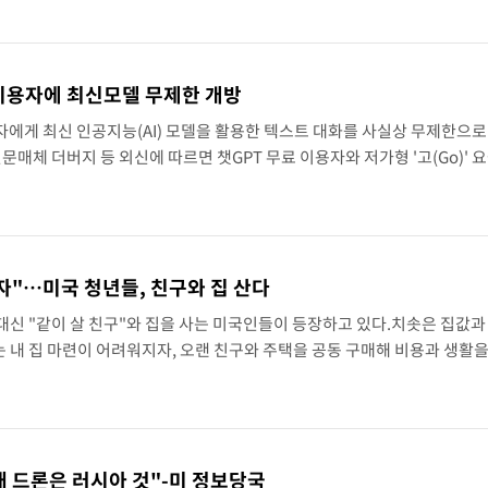
에..
 지역엔 호의주의보
00명 돌파
료 이용자에 최신모델 무제한 개방
용자에게 최신 인공지능(AI) 모델을 활용한 텍스트 대화를 사실상 무제한으
기고 담벼락 붕괴
 전문매체 더버지 등 외신에 따르면 챗GPT 무료 이용자와 저가형 '고(Go)' 
6 계열의 경량 모델 '루나(Luna)'를 횟수 제한 없이 사용할 수 있다.무제한 
감정가 1.3억원
 만에 숨진 채 발견
살자"…미국 청년들, 친구와 집 산다
 일본과 한일전
대신 "같이 살 친구"와 집을 사는 미국인들이 등장하고 있다.치솟은 집값과
 사망·1명 실종
 내 집 마련이 어려워지자, 오랜 친구와 주택을 공동 구매해 비용과 생활
 떠오른 것이다.미국 금융정보업체 뱅크레이트가 지난 2025년 9월 발표한
극한폭염 한풀 꺾이지만…'낮 최고 35도' 무더위, 열대야 계속[다음주 날씨]
축구협회 "압수수색·성접대 논란 사과…쇄신의 기회로 삼겠다"
재 드론은 러시아 것"-미 정보당국
[속보]'압수수색·성접대 논란' 축구협회 "실망과 걱정 안겨드려 죄송"