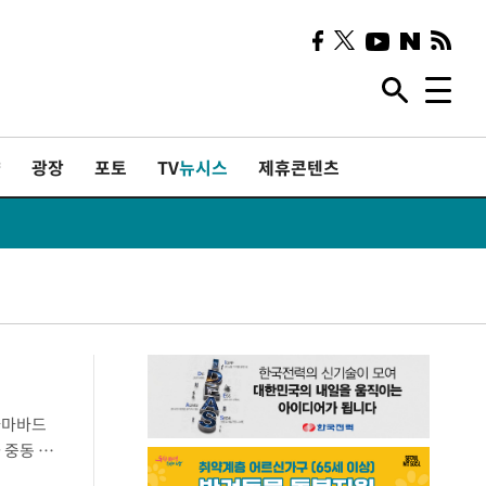
샷
광장
포토
TV
뉴시스
제휴콘텐츠
라마바드
 중동 매
기자회견에