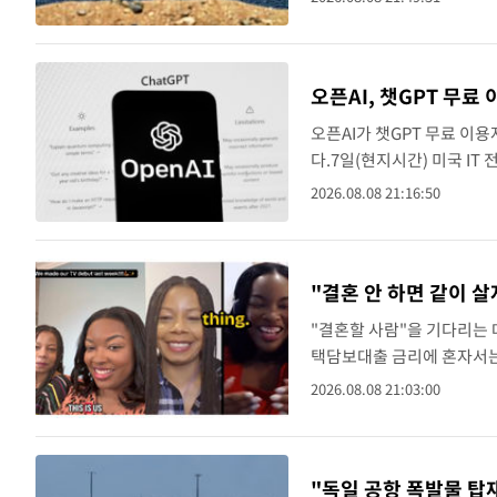
배석해 "호르무즈 해협 개방
방금 전
수도권 40도 육박 '펄펄'…동해안 일부
속보
방금 전
온열질환 사망자 3명 늘어…누적 환자 30
속보
오픈AI, 챗GPT 무
오픈AI가 챗GPT 무료 이
방금 전
강릉에 시간당 81.4㎜ 물폭탄…도로 잠
속보
다.7일(현지시간) 미국 IT
입자는 다음 주부터 GPT-5.
15분 전
백운산서 80년근 천종산삼 9뿌리 발견…
속보
2026.08.08 21:16:50
53분 전
선재도서 해루질 나섰다 실종 60대, 닷새
속보
"결혼 안 하면 같이 
1시간 전
남자 농구, 나고야 아시안게임서 '홈팀'
속보
"결혼할 사람"을 기다리는 
1시간 전
여수 오동도 해상서 모터보트 전복…1명
속보
택담보대출 금리에 혼자서는
'코바잉'이 새로운 선택지로
2026.08.08 21:03:00
2시간 전
속보
따르면, 지난 ..
3시간 전
속보
"독일 공항 폭발물 탑
4시간 전