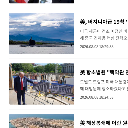
블랜치는..
美, 버지니아급 19척
미국 해군이 건조 예정인 버
해 중국 견제용 핵심 전력으
재하는 버지니아급 잠수함 1
2026.08.08 18:29:58
모듈이다. ..
美 항소법원 "백악관 
도널드 트럼프 미국 대통령
해 대법원에 항소하겠다고 
항소할 것"이라며 "이 부
2026.08.08 18:24:53
날 2대 1로 연방지방법원..
美 해상봉쇄에 이란 