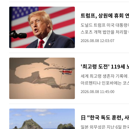
트럼프, 상원에 휴회 
도널드 트럼프 미국 대통령이
스포츠 개혁 법안을 처리할 
루스 소셜에 올린 글에서 
2026.08.08 12:03:07
워싱턴 D.C.에 남아 있..
'최고령 도전' 119
세계 최고령 생존자 기록에 
아르헨티나 인포바에는 코
유지하고 있다고 보도했다.
2026.08.08 11:45:00
활력을 잃지 않고 생활하는 .
日 "한국 독도 훈련, 
일본 외무성은 지난 6일 