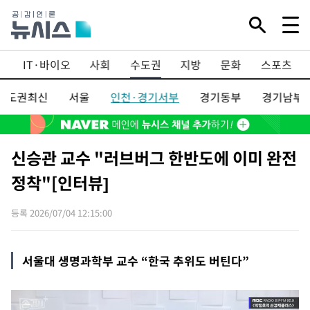
업
IT·바이오
사회
수도권
지방
문화
스포츠
수도권최신
서울
인천·경기서부
경기동부
경기남부
신승관 교수 "러브버그 한반도에 이미 완전
정착"[인터뷰]
등록 2026/07/04 12:15:00
서울대 생명과학부 교수 “한국 추위도 버틴다”