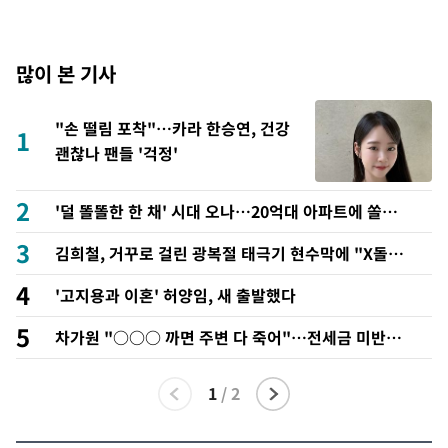
많이 본 기사
"손 떨림 포착"…카라 한승연, 건강
1
괜찮나 팬들 '걱정'
2
'덜 똘똘한 한 채' 시대 오나…20억대 아파트에 쏠리는
관심
3
김희철, 거꾸로 걸린 광복절 태극기 현수막에 "X돌았
네"
4
'고지용과 이혼' 허양임, 새 출발했다
5
차가원 "○○○ 까면 주변 다 죽어"…전세금 미반환
속 녹취 폭로 파장
1
/
2