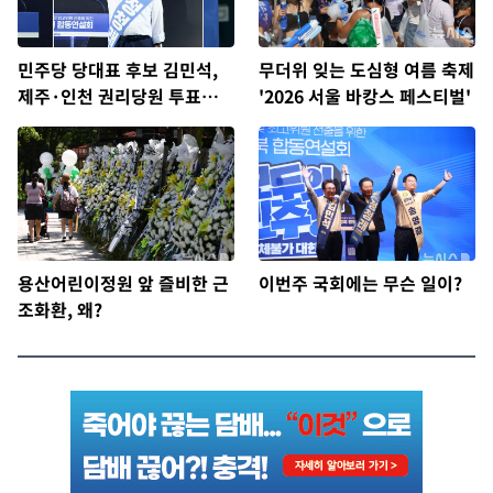
민주당 당대표 후보 김민석,
무더위 잊는 도심형 여름 축제
제주·인천 권리당원 투표서
'2026 서울 바캉스 페스티벌'
정청래에 승리
용산어린이정원 앞 즐비한 근
이번주 국회에는 무슨 일이?
조화환, 왜?