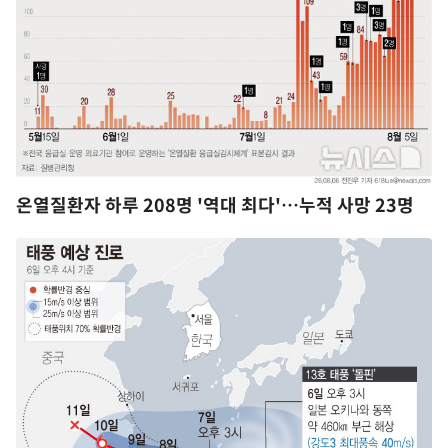
온열질환자 하루 208명 '역대 최다'…누적 사망 23명