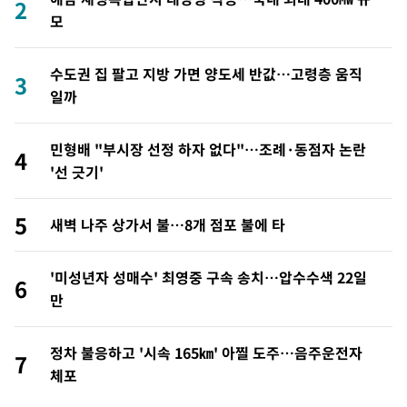
2
모
수도권 집 팔고 지방 가면 양도세 반값…고령층 움직
3
일까
민형배 "부시장 선정 하자 없다"…조례·동점자 논란
4
'선 긋기'
5
새벽 나주 상가서 불…8개 점포 불에 타
'미성년자 성매수' 최영중 구속 송치…압수수색 22일
6
만
정차 불응하고 '시속 165㎞' 아찔 도주…음주운전자
7
체포