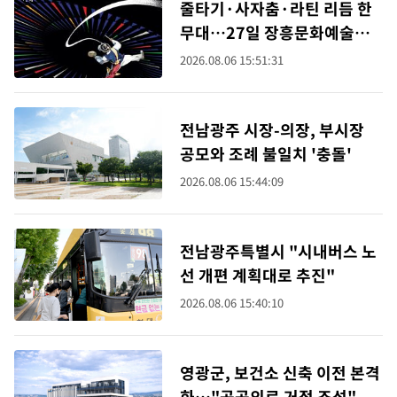
줄타기·사자춤·라틴 리듬 한
무대…27일 장흥문화예술회
관
2026.08.06 15:51:31
전남광주 시장-의장, 부시장
공모와 조례 불일치 '충돌'
2026.08.06 15:44:09
전남광주특별시 "시내버스 노
선 개편 계획대로 추진"
2026.08.06 15:40:10
영광군, 보건소 신축 이전 본격
화…"공공의료 거점 조성"