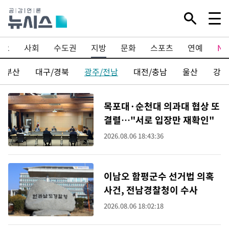
이오
사회
수도권
지방
문화
스포츠
연예
N
부산
대구/경북
광주/전남
대전/충남
울산
강원
목포대·순천대 의과대 협상 또
결렬…"서로 입장만 재확인"
2026.08.06 18:43:36
이남오 함평군수 선거법 의혹
사건, 전남경찰청이 수사
2026.08.06 18:02:18