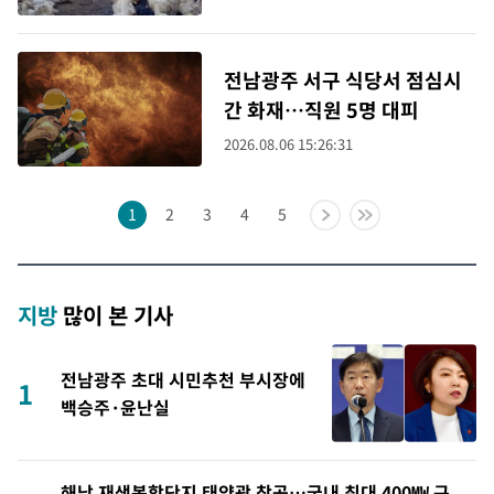
전남광주 서구 식당서 점심시
간 화재…직원 5명 대피
2026.08.06 15:26:31
1
2
3
4
5
지방
많이 본 기사
전남광주 초대 시민추천 부시장에
1
백승주·윤난실
해남 재생복합단지 태양광 착공…국내 최대 400㎿ 규