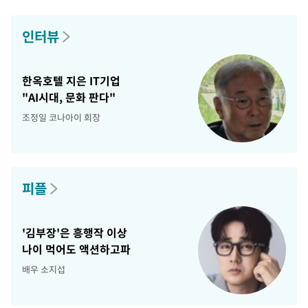
인터뷰
한옥호텔 지은 IT기업
"AI시대, 문화 판다"
조정일 코나아이 회장
피플
'김부장'은 흥행작 이상
나이 먹어도 액션하고파
배우 소지섭