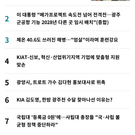
이 대통령 "메가프로젝트 속도전 넘어 전격전…광주
2
군공항 기능 2028년 다른 곳 임시 배치"(종합)
3
체온 40.6도 쓰러진 해병…"엄살"이라며 훈련강요
KIAT-신보, 혁신·산업위기지역 기업에 맞춤형 지원
4
맞손
5
광양시, 트로트 가수 김다현 홍보대사로 위촉
6
KIA 김도영, 한밤 광주천 수달 찾아나선 이유는?
국립대 '등록금 0원'에…사립대 총장들 "국·사립 불
7
균형 정책 중단하라"