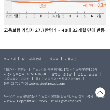
고용보험 가입자 27.7만명↑…40대 33개월 만에 반등
회사소개
광고·제휴문의
고층처리
이용약관
대표이사 : 염영남
주소 : 서울 중구 퇴계로 173 남산스퀘어빌딩 12층
사업자등록번호 : 102-81-36588
발행인 : 염영남
편집인 : 염영남
고충처리인 : 김경원
통신판매업신고 : 서울중구 0398호
문의 02-721-7400
webmaster@newsis.com
뉴시스의 모든 콘텐츠는 저작권법의 보호를 받는 바, 무단 전재ㆍ복사ㆍ배포를
금합니다. Copyright © NEWSIS.COM All rights reserved.