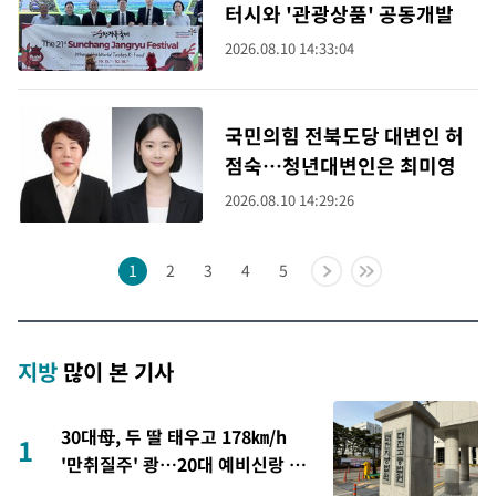
터시와 '관광상품' 공동개발
2026.08.10 14:33:04
국민의힘 전북도당 대변인 허
점숙…청년대변인은 최미영
2026.08.10 14:29:26
1
2
3
4
5
지방
많이 본 기사
30대母, 두 딸 태우고 178㎞/h
1
'만취질주' 쾅…20대 예비신랑 참
변