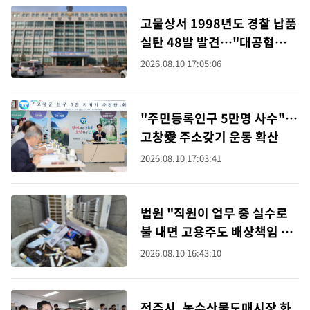
고물상서 1998년도 경찰 납품
실탄 48발 발견…"대공혐의점
없어"
2026.08.10 17:05:06
"주민등록인구 5만명 사수"…
고창愛 주소갖기 운동 확산
2026.08.10 17:03:41
법원 "직원이 업무 중 실수로
불 내면 고용주도 배상책임 져
야"
2026.08.10 16:43:10
전주시, 농수산물도매시장 화