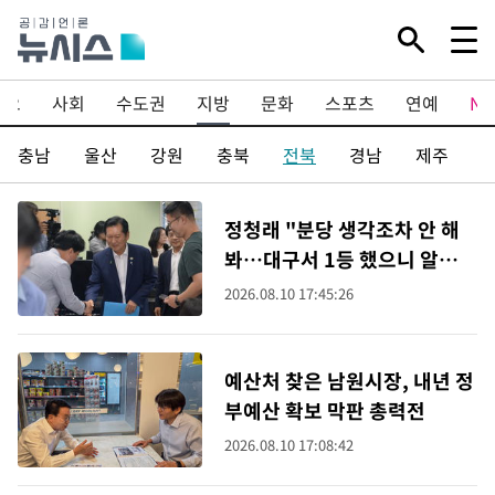
이오
사회
수도권
지방
문화
스포츠
연예
N
전/충남
울산
강원
충북
전북
경남
제주
정청래 "분당 생각조차 안 해
봐…대구서 1등 했으니 알아서
들 해주세요"(종합)
2026.08.10 17:45:26
예산처 찾은 남원시장, 내년 정
부예산 확보 막판 총력전
2026.08.10 17:08:42