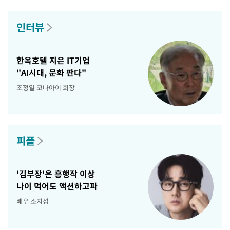
인터뷰
한옥호텔 지은 IT기업
"AI시대, 문화 판다"
조정일 코나아이 회장
피플
'김부장'은 흥행작 이상
나이 먹어도 액션하고파
배우 소지섭