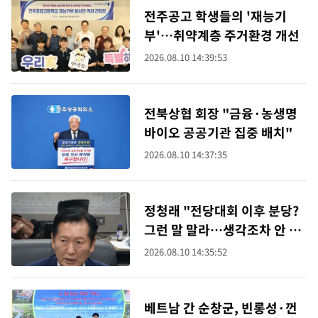
전주공고 학생들의 '재능기
부'…취약계층 주거환경 개선
2026.08.10 14:39:53
전북상협 회장 "금융·농생명
바이오 공공기관 집중 배치"
2026.08.10 14:37:35
정청래 "전당대회 이후 분당?
그런 말 말라…생각조차 안 해
봐"
2026.08.10 14:35:52
베트남 간 순창군, 빈롱성·껀