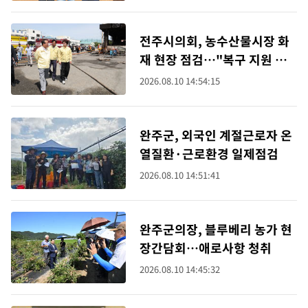
전주시의회, 농수산물시장 화
재 현장 점검…"복구 지원 모
색"
2026.08.10 14:54:15
완주군, 외국인 계절근로자 온
열질환·근로환경 일제점검
2026.08.10 14:51:41
완주군의장, 블루베리 농가 현
장간담회…애로사항 청취
2026.08.10 14:45:32