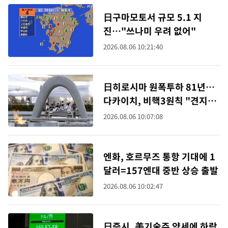
日구마모토서 규모 5.1 지
진…"쓰나미 우려 없어"
2026.08.06 10:21:40
日히로시마 원폭투하 81년…
다카이치, 비핵3원칙 "견지하
고 있어"
2026.08.06 10:07:08
엔화, 호르무즈 통항 기대에 1
달러=157엔대 중반 상승 출발
2026.08.06 10:02:47
日증시, 美기술주 약세에 하락