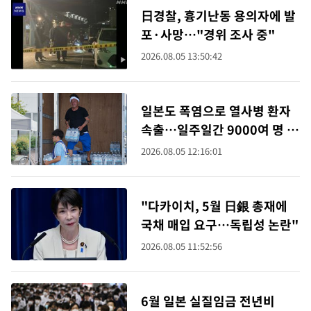
日경찰, 흉기난동 용의자에 발
포·사망…"경위 조사 중"
2026.08.05 13:50:42
일본도 폭염으로 열사병 환자
속출…일주일간 9000여 명 병
원행
2026.08.05 12:16:01
"다카이치, 5월 日銀 총재에
국채 매입 요구…독립성 논란"
2026.08.05 11:52:56
6월 일본 실질임금 전년비