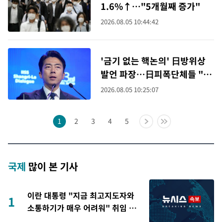
1.6%↑…"5개월째 증가"
2026.08.05 10:44:42
'금기 없는 핵논의' 日방위상
발언 파장…日피폭단체들 "전
쟁 준비하냐"
2026.08.05 10:25:07
1
2
3
4
5
국제
많이 본 기사
이란 대통령 "지금 최고지도자와
1
소통하기가 매우 어려워" 취임 3
년 인터뷰