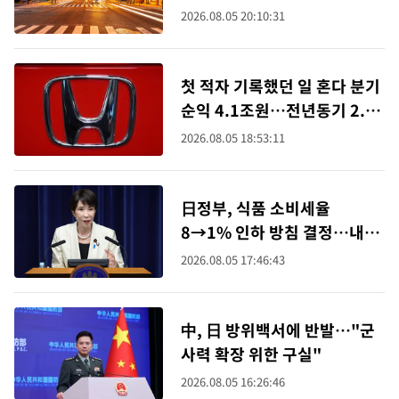
컨' 불었다
2026.08.05 20:10:31
첫 적자 기록했던 일 혼다 분기
순익 4.1조원…전년동기 2.3
배
2026.08.05 18:53:11
日정부, 식품 소비세율
8→1% 인하 방침 결정…내년
4월부터 2년간
2026.08.05 17:46:43
中, 日 방위백서에 반발…"군
사력 확장 위한 구실"
2026.08.05 16:26:46