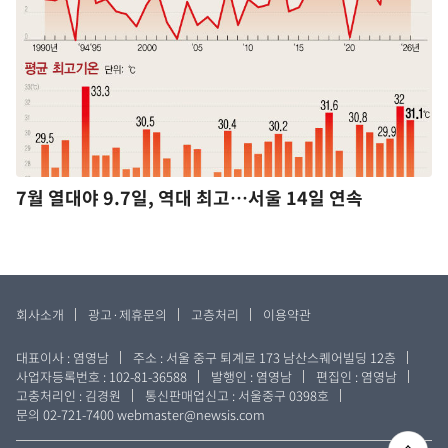
7월 열대야 9.7일, 역대 최고…서울 14일 연속
회사소개
광고·제휴문의
고층처리
이용약관
대표이사 : 염영남
주소 : 서울 중구 퇴계로 173 남산스퀘어빌딩 12층
사업자등록번호 : 102-81-36588
발행인 : 염영남
편집인 : 염영남
고충처리인 : 김경원
통신판매업신고 : 서울중구 0398호
문의 02-721-7400
webmaster@newsis.com