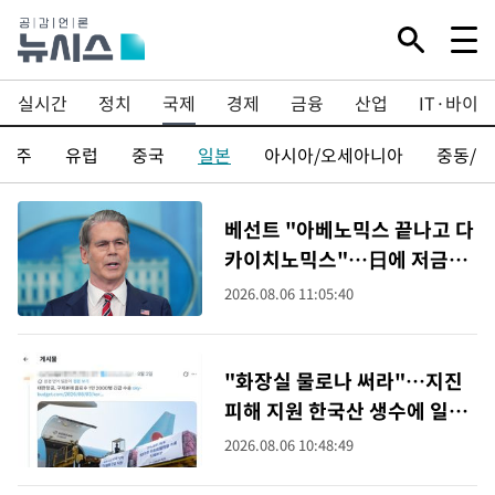
실시간
정치
국제
경제
금융
산업
IT·바이오
미주
유럽
중국
일본
아시아/오세아니아
중동/
베선트 "아베노믹스 끝나고 다
카이치노믹스"…日에 저금리
전환 촉구
2026.08.06 11:05:40
"화장실 물로나 써라"…지진
피해 지원 한국산 생수에 일부
日 누리꾼 막말
2026.08.06 10:48:49