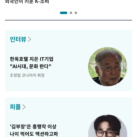
외국인이 키운 K-소비
인터뷰
한옥호텔 지은 IT기업
"AI시대, 문화 판다"
조정일 코나아이 회장
피플
'김부장'은 흥행작 이상
나이 먹어도 액션하고파