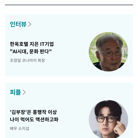
인터뷰
한옥호텔 지은 IT기업
"AI시대, 문화 판다"
조정일 코나아이 회장
피플
'김부장'은 흥행작 이상
나이 먹어도 액션하고파
배우 소지섭