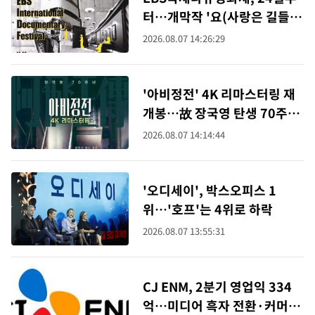
터…개막작 '요(사랑은 길들지
않는 새)'
2026.08.07 14:26:29
'아비정전' 4K 리마스터링 재
개봉…故 장국영 탄생 70주년
기념
2026.08.07 14:14:44
'오디세이', 박스오피스 1
위…'호프'는 4위로 하락
2026.08.07 13:55:31
CJ ENM, 2분기 영업익 334
억…미디어 흑자 전환·커머스