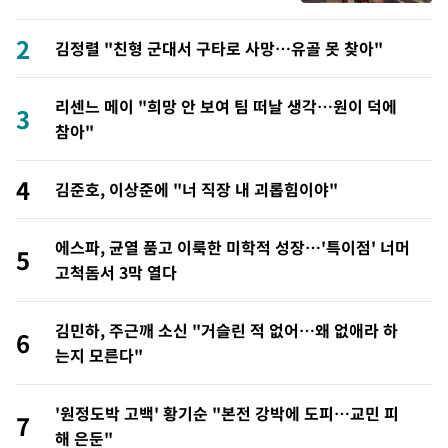
2
김정렬 "친형 군대서 구타로 사망…유골 못 찾아"
리센느 메이 "희망 안 보여 팀 떠날 생각…원이 덕에
3
참아"
4
김준호, 이상준에 "너 직장 내 괴롭힘이야"
에스파, 균열 품고 이룩한 미학적 성장…'특이점' 너머
5
고척돔서 3막 열다
김민하, 주근깨 소신 "거슬린 적 없어…왜 없애라 하
6
는지 모른다"
'원정도박 고백' 황기순 "본전 강박에 도피…교민 피
7
해 은둔"