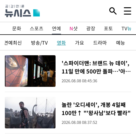
방
문화
스포츠
연예
N
샷
광장
포토
TV
뉴
연예최신
방송/TV
영화
가요
드라마
예능
'스파이더맨: 브랜드 뉴 데이',
11일 만에 500만 돌파…'아바
타2'보다 빠르다
2026.08.08 08:45:36
놀란 '오디세이', 개봉 4일째
100만↑ "'왕사남'보다 빨라"
2026.08.08 08:37:52