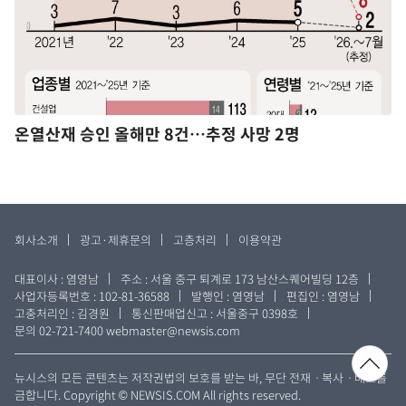
온열산재 승인 올해만 8건…추정 사망 2명
회사소개
광고·제휴문의
고층처리
이용약관
대표이사 : 염영남
주소 : 서울 중구 퇴계로 173 남산스퀘어빌딩 12층
사업자등록번호 : 102-81-36588
발행인 : 염영남
편집인 : 염영남
고충처리인 : 김경원
통신판매업신고 : 서울중구 0398호
문의 02-721-7400
webmaster@newsis.com
뉴시스의 모든 콘텐츠는 저작권법의 보호를 받는 바, 무단 전재ㆍ복사ㆍ배포를
금합니다. Copyright © NEWSIS.COM All rights reserved.