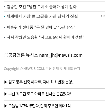
김승현 모친 "남편 구치소 들어가 생계 맡아"
이혼위기 전태풍 "두 달 만에 1억5천 탕진"
자취 감췄던 오승환 "사고로 6년째 휠체어 생활"
◎공감언론 뉴시스
nam_jh@newsis.com
Copyright © NEWSIS.COM, 무단 전재 및 재배포 금지