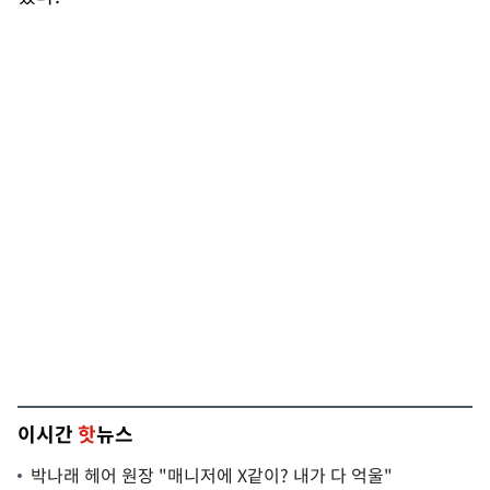
이시간
핫
뉴스
박나래 헤어 원장 "매니저에 X같이? 내가 다 억울"