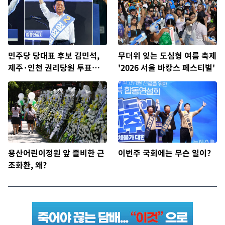
민주당 당대표 후보 김민석,
무더위 잊는 도심형 여름 축제
제주·인천 권리당원 투표서
'2026 서울 바캉스 페스티벌'
정청래에 승리
용산어린이정원 앞 즐비한 근
이번주 국회에는 무슨 일이?
조화환, 왜?