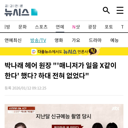
지방
문화
스포츠
연예
N
샷
광장
포토
TV
연예최신
방송/TV
영화
가요
드라마
예능
박나래 헤어 원장 "'매니저가 일을 X같이
한다' 했다? 하대 전혀 없었다"
등록 2026/01/12 09:12:25