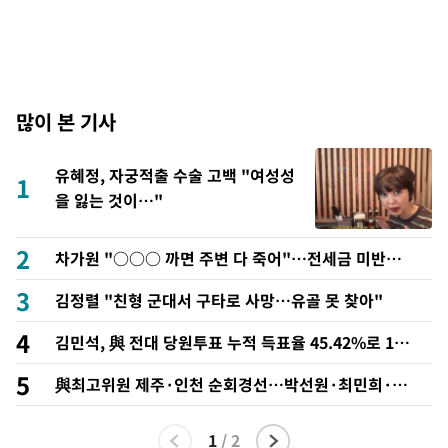
많이 본 기사
유혜정, 자궁적출 수술 고백 "여성성
1
을 잃는 것이…"
2
차가원 "○○○ 까면 주변 다 죽어"…전세금 미반환
속 녹취 폭로 파장
3
김정렬 "친형 군대서 구타로 사망…유골 못 찾아"
4
김민석, 與 전대 당원투표 누적 득표율 45.42%로 1
위… 정청래 44.56%
5
與최고위원 제주·인천 순회경선…박선원·최민희·서
미화·한민수·김용 순
1
/
2