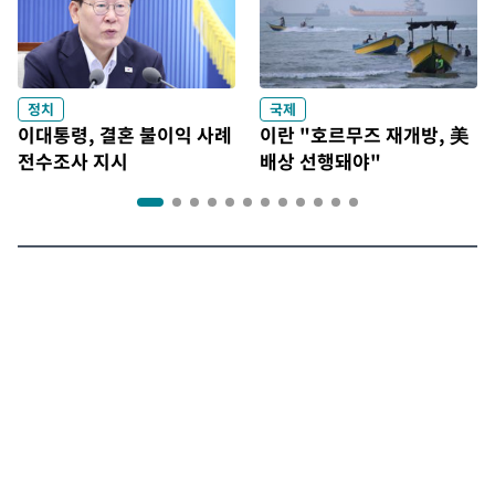
정치
국제
이대통령, 결혼 불이익 사례
이란 "호르무즈 재개방, 美
전수조사 지시
배상 선행돼야"