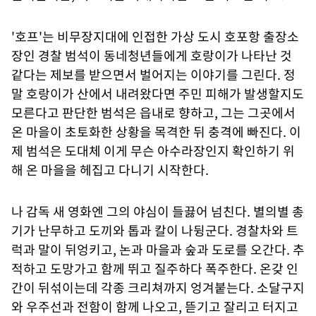
'호프'는 비무장지대에 인접한 가상 도시 호포항 출장소
장인 경찰 범석이 동네청년들에게 호랑이가 나타난 것
같다는 제보를 받으면서 벌어지는 이야기를 그린다. 정
말 호랑이가 산에서 내려왔다면 주민 피해가 발생할지도
모른다고 판단한 범석은 읍내로 향하고, 그는 그곳에서
온 마을이 초토화한 상황을 목격한 뒤 충격에 빠진다. 이
제 범석은 도대체 이게 무슨 아수라장인지 확인하기 위
해 온 마을을 헤집고 다니기 시작한다.
나 감독 새 영화엔 그의 야심이 들끓어 넘친다. 별의별 총
기가 난무하고 도끼와 톱과 칼이 나뒹군다. 경찰차와 트
럭과 말이 뒤엉키고, 논과 마을과 숲과 도로를 오간다. 추
적하고 도망가고 함께 뛰고 질주하다 폭주한다. 온갖 인
간이 뒤섞이는데 각종 크리쳐까지 엉겨붙는다. 소달구지
와 우주선과 전함이 함께 나오고, 뜯기고 잘리고 터지고