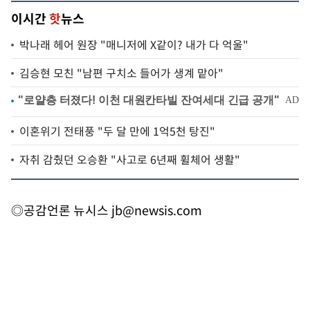
이시간
핫
뉴스
박나래 헤어 원장 "매니저에 X같이? 내가 다 억울"
김승현 모친 "남편 구치소 들어가 생계 맡아"
이혼위기 전태풍 "두 달 만에 1억5천 탕진"
자취 감췄던 오승환 "사고로 6년째 휠체어 생활"
◎공감언론 뉴시스
jb@newsis.com