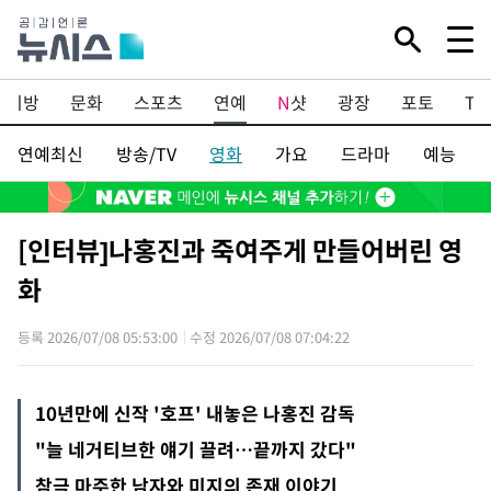
지방
문화
스포츠
연예
N
샷
광장
포토
TV
연예최신
방송/TV
영화
가요
드라마
예능
[인터뷰]나홍진과 죽여주게 만들어버린 영
화
등록 2026/07/08 05:53:00
수정 2026/07/08 07:04:22
10년만에 신작 '호프' 내놓은 나홍진 감독
"늘 네거티브한 얘기 끌려…끝까지 갔다"
참극 마주한 남자와 미지의 존재 이야기