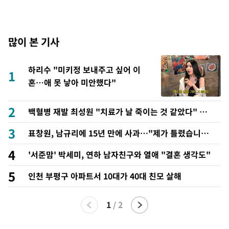
많이 본 기사
하리수 "미키정 보내주고 싶어 이
1
혼…애 못 낳아 미안했다"
2
백혈병 재발 최성원 "치료가 날 죽이는 것 같았다" 눈
물
3
표창원, 남규리에 15년 만에 사과…"제가 틀렸습니
다"
4
'서준맘' 박세미, 연하 남자친구와 열애 "결혼 생각도"
5
인천 부평구 아파트서 10대가 40대 친모 살해
1
/
2