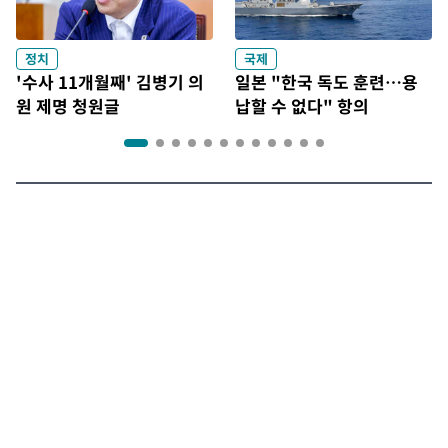
정치
국제
'수사 11개월째' 김병기 의
일본 "한국 독도 훈련…용
원 제명 청원글
납할 수 없다" 항의