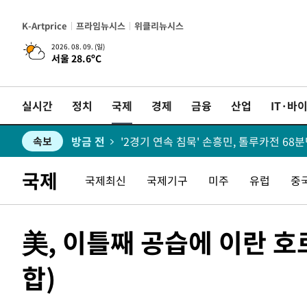
방금 전
"일본축구협회, 대한축구협회 성 접대 의
속보
K-Artprice
프라임뉴시스
위클리뉴시스
방금 전
속보
2026. 08. 09. (일)
서울 28.6ºC
방금 전
"얼마나 더웠으면"…안동 물길공원서 헤엄
속보
실시간
정치
국제
경제
금융
산업
IT·바
방금 전
속보
방금 전
'2경기 연속 침묵' 손흥민, 톨루카전 68분
속보
방금 전
이강인, 오늘 서울서 AT마드리드 입단식
속보
국제
국제최신
국제기구
미주
유럽
중
54분 전
속보
美, 이틀째 공습에 이란 
1시간 전
콜롬비아 신임 우파 대통령 취임 하루만
속보
합)
2시간 전
속보
3시간 전
속보