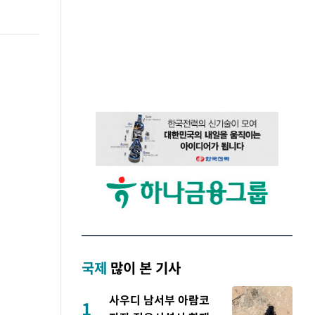
국제
많이 본 기사
사우디 남서부 아람코
1