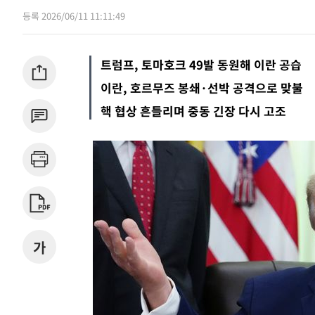
등록 2026/06/11 11:11:49
4시간 전
속보
4시간 전
속보
트럼프, 토마호크 49발 동원해 이란 공습
이란, 호르무즈 봉쇄·선박 공격으로 맞불
핵 협상 흔들리며 중동 긴장 다시 고조