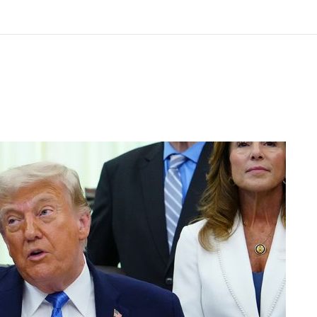
[속보]美중부 사령관, 이스라엘 긴급방문 다중화된 전선 상황 논의
美 국방부, 켄달 전 공군장관 보안허가 취소…“에어포스원 기밀정보, 언론 누출”