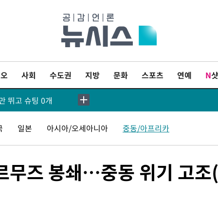
혹 심판 조사"
[속보]장은수, KLPGA 제주삼다수 역전 우승…데뷔 10년 차에 첫 정상
친 구렁이 '소동'
이오
사회
수도권
지방
문화
스포츠
연예
N
손흥민, 68분 뛰고 2경기 침묵…LAFC, 톨루카에 1-0 승리(종합)
만 뛰고 슈팅 0개
…'전례 없는 특급대우'
국
일본
아시아/오세아니아
중동/아프리카
'여긴 20도, 저긴 50도'…열화상 카메라로 본 폭염 저감시설 '온도차'
호르무즈 봉쇄…중동 위기 고조
에 차량폭탄 폭발 사건
튀르키예 외무장관, "메카 3국 방위협정은 이란이 목표 아냐 " 밝혀
이군이 불법 군시설 건설한 레바논 남부에서 레바논군 3명 폭발로 부상