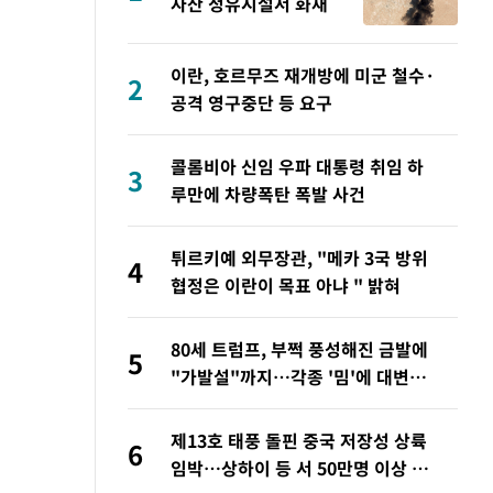
자잔 정유시설서 화재
이란, 호르무즈 재개방에 미군 철수·
2
공격 영구중단 등 요구
콜롬비아 신임 우파 대통령 취임 하
3
루만에 차량폭탄 폭발 사건
튀르키예 외무장관, "메카 3국 방위
4
협정은 이란이 목표 아냐 " 밝혀
80세 트럼프, 부쩍 풍성해진 금발에
5
"가발설"까지…각종 '밈'에 대변인
해명
제13호 태풍 돌핀 중국 저장성 상륙
6
임박…상하이 등 서 50만명 이상 대