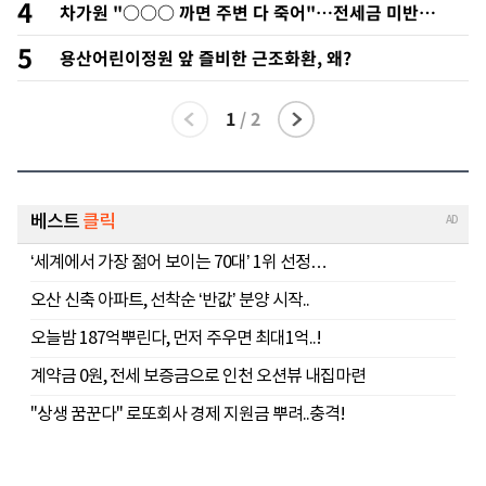
4
차가원 "○○○ 까면 주변 다 죽어"…전세금 미반환
속 녹취 폭로 파장
5
용산어린이정원 앞 즐비한 근조화환, 왜?
1
/
2