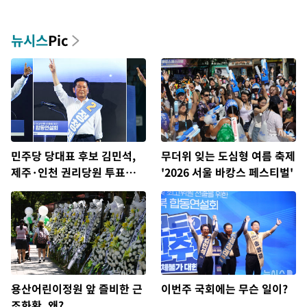
뉴시스
Pic
민주당 당대표 후보 김민석,
무더위 잊는 도심형 여름 축제
제주·인천 권리당원 투표서
'2026 서울 바캉스 페스티벌'
정청래에 승리
용산어린이정원 앞 즐비한 근
이번주 국회에는 무슨 일이?
조화환, 왜?