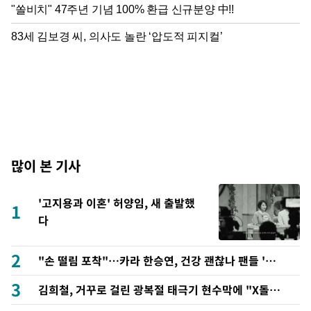
많이 본 기사
'고지용과 이혼' 허양임, 새 출발했
1
다
2
"손 떨림 포착"…카라 한승연, 건강 괜찮나 팬들 '걱
정'
3
김희철, 거꾸로 걸린 광복절 태극기 현수막에 "X돌았
네"