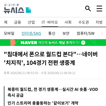
Mute
경제
금융
산업
IT·바이오
사회
수도권
지방
모바일
인터넷/SNS
통신
보안
컴퓨터/SW
게
"침대에서 폰으로 월드컵 본다"…네이버
'치지직', 104경기 전편 생중계
등록 2026/06/11 08:53:55
수정 2026/06/11 08:58:11
북중미 월드컵, 전 경기 생중계…실시간 AI 숏폼·VOD
즉시 공급
인기 스트리머 총출동하는 '같이보기' 개막