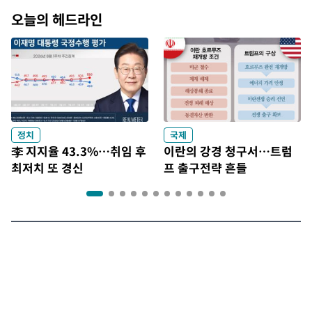
오늘의 헤드라인
정치
국제
李 지지율 43.3%…취임 후
이란의 강경 청구서…트럼
최저치 또 경신
프 출구전략 흔들