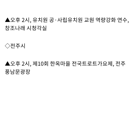
▲오후 2시, 유치원 공·사립유치원 교원 역량강화 연수,
창조나래 시청각실
◇전주시
▲오후 2시, 제10회 한옥마을 전국트로트가요제, 전주
풍남문광장