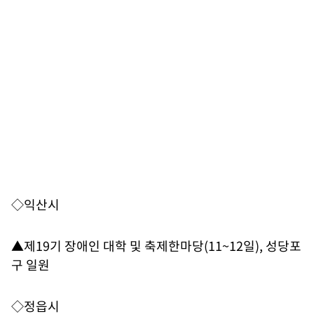
◇익산시
▲제19기 장애인 대학 및 축제한마당(11~12일), 성당포
구 일원
◇정읍시