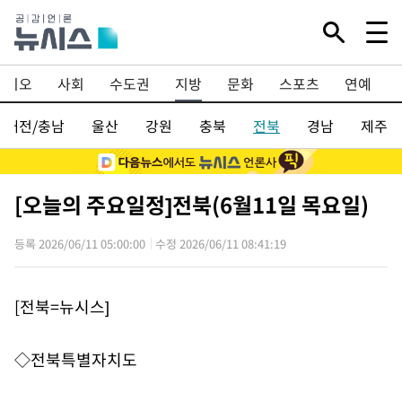
·바이오
사회
수도권
지방
문화
스포츠
연예
대전/충남
울산
강원
충북
전북
경남
제주
[오늘의 주요일정]전북(6월11일 목요일)
등록 2026/06/11 05:00:00
수정 2026/06/11 08:41:19
[전북=뉴시스]
◇전북특별자치도