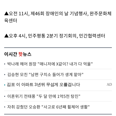
▲오전 11시, 제46회 장애인의 날 기념행사, 완주문화체
육센터
▲오후 4시, 민주평통 2분기 정기회의, 민간협력센터
이시간
핫
뉴스
박나래 헤어 원장 "매니저에 X같이? 내가 다 억울"
김승현 모친 "남편 구치소 들어가 생계 맡아"
이혼위기 전태풍 "두 달 만에 1억5천 탕진"
자취 감췄던 오승환 "사고로 6년째 휠체어 생활"