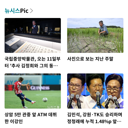
뉴시스
Pic
국립중앙박물관, 오는 11일부
사진으로 보는 지난 주말
터 '추사 김정희와 그의 동반
자' 개최
상암 5만 관중 앞 ATM 데뷔
김민석, 강원·TK도 승리하며
한 이강인
정청래에 누적 1.48%p 앞
서…격차 벌리며 박빙 우세