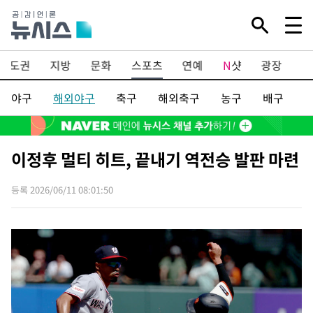
Mute
수도권
지방
문화
스포츠
연예
N
샷
광장
포
야구
해외야구
축구
해외축구
농구
배구
이정후 멀티 히트, 끝내기 역전승 발판 마련
등록 2026/06/11 08:01:50