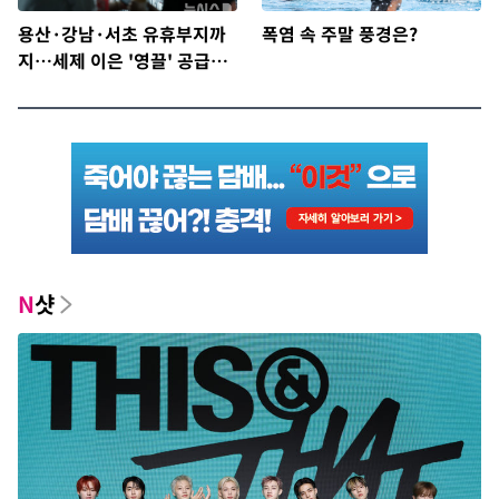
용산·강남·서초 유휴부지까
폭염 속 주말 풍경은?
지…세제 이은 '영끌' 공급대
책 윤곽
N
샷