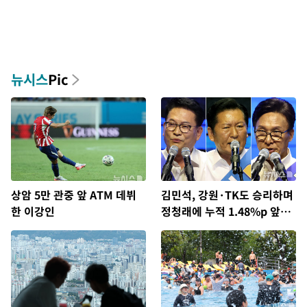
뉴시스
Pic
상암 5만 관중 앞 ATM 데뷔
김민석, 강원·TK도 승리하며
한 이강인
정청래에 누적 1.48%p 앞
서…격차 벌리며 박빙 우세