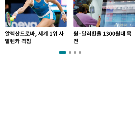
알렉산드로바, 세계 1위 사
원·달러환율 1300원대 목
발렌카 격침
전