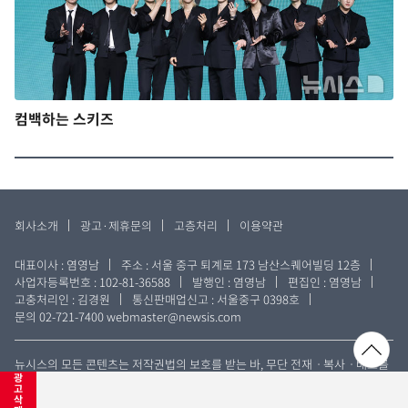
컴백하는 스키즈
회사소개
광고·제휴문의
고층처리
이용약관
대표이사 : 염영남
주소 : 서울 중구 퇴계로 173 남산스퀘어빌딩 12층
사업자등록번호 : 102-81-36588
발행인 : 염영남
편집인 : 염영남
고충처리인 : 김경원
통신판매업신고 : 서울중구 0398호
문의 02-721-7400
webmaster@newsis.com
뉴시스의 모든 콘텐츠는 저작권법의 보호를 받는 바, 무단 전재ㆍ복사ㆍ배포를
광
금합니다. Copyright © NEWSIS.COM All rights reserved.
고
삭