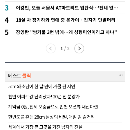
3
이강인, 오늘 서울서 AT마드리드 입단식…'전례 없는
특급대우'
4
18살 차 장기하와 연애 중 윤가이…갑자기 단발머리
5
장영란 "쌍커풀 3번 밖에…왜 성형미인이라고 하냐"
1
/
2