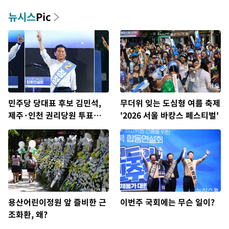
뉴시스
Pic
민주당 당대표 후보 김민석,
무더위 잊는 도심형 여름 축제
제주·인천 권리당원 투표서
'2026 서울 바캉스 페스티벌'
정청래에 승리
용산어린이정원 앞 즐비한 근
이번주 국회에는 무슨 일이?
조화환, 왜?