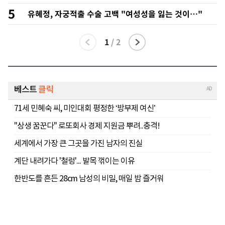
속 녹취 폭로 파장
5
유혜정, 자궁적출 수술 고백 "여성성을 잃는 것이…"
1
/
2