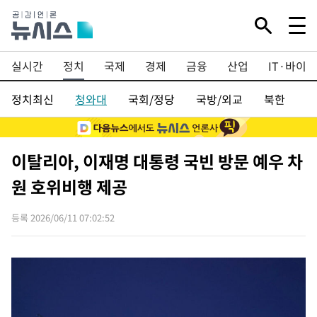
실시간
정치
국제
경제
금융
산업
IT·바이오
정치최신
청와대
국회/정당
국방/외교
북한
행
이탈리아, 이재명 대통령 국빈 방문 예우 차
원 호위비행 제공
등록 2026/06/11 07:02:52