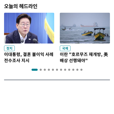
오늘의 헤드라인
정치
국제
이대통령, 결혼 불이익 사례
이란 "호르무즈 재개방, 美
전수조사 지시
배상 선행돼야"