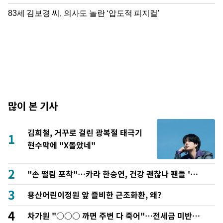
많이 본 기사
김희철, 거꾸로 걸린 광복절 태극기
1
현수막에 "X돌았네"
2
"손 떨림 포착"…카라 한승연, 건강 괜찮나 팬들 '걱
정'
3
용산어린이정원 앞 즐비한 근조화환, 왜?
4
차가원 "○○○ 까면 주변 다 죽어"…전세금 미반환