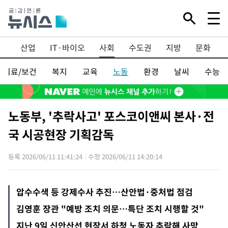
Mute
융
산업
IT·바이오
사회
수도권
지방
문화
의료/보건
복지
교육
노동
환경
날씨
수능
노동부, '추락사고' 포스코이앤씨 본사·전
국 시공현장 기획감독
등록 2026/06/11 11:41:24
수정 2026/06/11 14:20:14
압수수색 등 강제수사 추진…산안법·중처법 점검
김영훈 장관 "예방 조치 의문…특단 조치 시행할 것"
지난 9일 신안산선 현장서 하청 노동자 추락해 사망