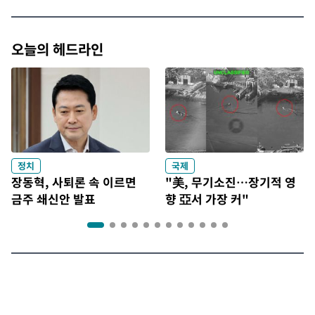
오늘의 헤드라인
정치
국제
장동혁, 사퇴론 속 이르면
"美, 무기소진…장기적 영
금주 쇄신안 발표
향 亞서 가장 커"