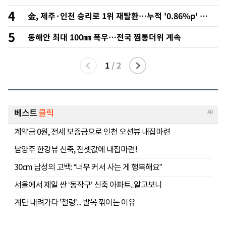
4
金, 제주·인천 승리로 1위 재탈환…누적 '0.86%p' 초
박빙에 호남 표심 주목
5
동해안 최대 100㎜ 폭우…전국 찜통더위 계속
1
/
2