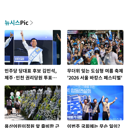
뉴시스
Pic
민주당 당대표 후보 김민석,
무더위 잊는 도심형 여름 축제
제주·인천 권리당원 투표서
'2026 서울 바캉스 페스티벌'
정청래에 승리
용산어린이정원 앞 즐비한 근
이번주 국회에는 무슨 일이?