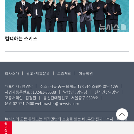
컴백하는 스키즈
회사소개
광고·제휴문의
고층처리
이용약관
대표이사 : 염영남
주소 : 서울 중구 퇴계로 173 남산스퀘어빌딩 12층
사업자등록번호 : 102-81-36588
발행인 : 염영남
편집인 : 염영남
고충처리인 : 김경원
통신판매업신고 : 서울중구 0398호
문의 02-721-7400
webmaster@newsis.com
뉴시스의 모든 콘텐츠는 저작권법의 보호를 받는 바, 무단 전재ㆍ복사ㆍ배포를
광
금합니다. Copyright © NEWSIS.COM All rights reserved.
고
삭