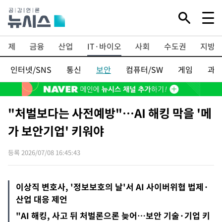
경제
금융
산업
IT·바이오
사회
수도권
지방
인터넷/SNS
통신
보안
컴퓨터/SW
게임
과
"처벌보다는 사전예방"…AI 해킹 막을 '메
가 보안기업' 키워야
등록 2026/07/08 16:45:43
이상직 변호사, '정보보호의 날'서 AI 사이버위협 법제·
산업 대응 제언
"AI 해킹, 사고 뒤 처벌론으론 늦어…보안 기술·기업 키