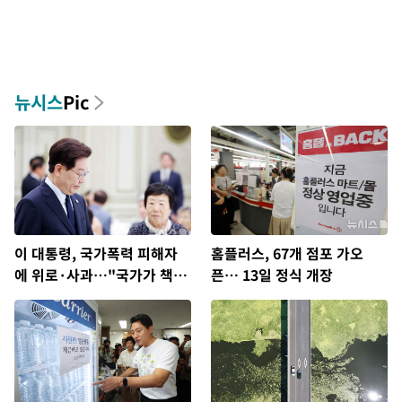
뉴시스
Pic
이 대통령, 국가폭력 피해자
홈플러스, 67개 점포 가오
에 위로·사과…"국가가 책임
픈… 13일 정식 개장
지고 치유"