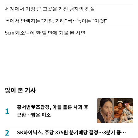
많이 본 기사
홍서범♥조갑경, 아들 불륜 사과 후
1
근황…밝은 미소
2
SK하이닉스, 주당 375원 분기배당 결정…3분기 중 추