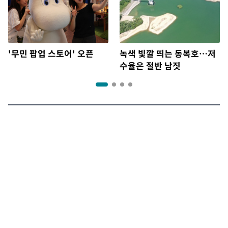
'무민 팝업 스토어' 오픈
녹색 빛깔 띄는 동복호…저
수율은 절반 남짓