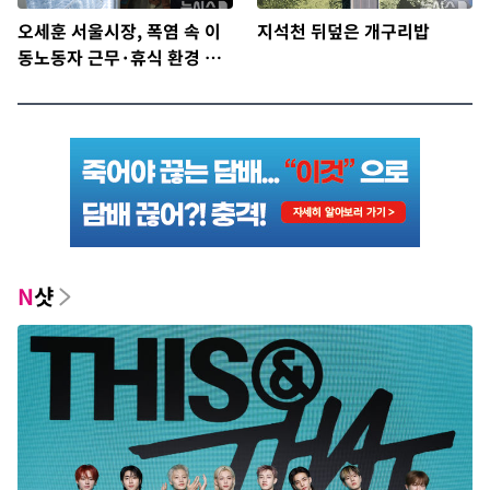
오세훈 서울시장, 폭염 속 이
지석천 뒤덮은 개구리밥
동노동자 근무·휴식 환경 점
검
N
샷