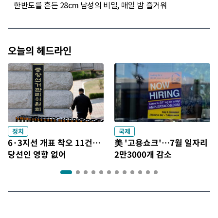
오늘의 헤드라인
정치
국제
6·3지선 개표 착오 11건…
美 '고용쇼크'…7월 일자리
당선인 영향 없어
2만3000개 감소