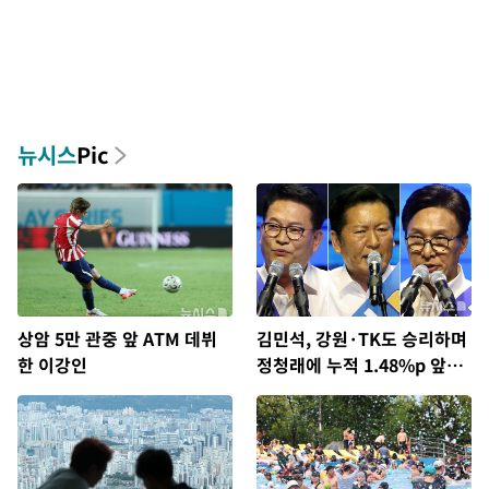
뉴시스
Pic
상암 5만 관중 앞 ATM 데뷔
김민석, 강원·TK도 승리하며
한 이강인
정청래에 누적 1.48%p 앞
서…격차 벌리며 박빙 우세