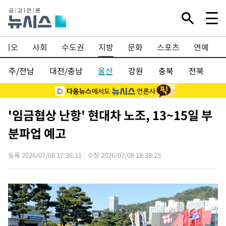
·바이오
사회
수도권
지방
문화
스포츠
연예
광주/전남
대전/충남
울산
강원
충북
전북
'임금협상 난항' 현대차 노조, 13~15일 부
분파업 예고
등록 2026/07/08 17:36:11
수정 2026/07/08 18:38:25