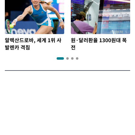
알렉산드로바, 세계 1위 사
원·달러환율 1300원대 목
발렌카 격침
전