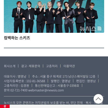
컴백하는 스키즈
회사소개
광고·제휴문의
고층처리
이용약관
대표이사 : 염영남
주소 : 서울 중구 퇴계로 173 남산스퀘어빌딩 12층
사업자등록번호 : 102-81-36588
발행인 : 염영남
편집인 : 염영남
고충처리인 : 김경원
통신판매업신고 : 서울중구 0398호
문의 02-721-7400
webmaster@newsis.com
뉴시스의 모든 콘텐츠는 저작권법의 보호를 받는 바, 무단 전재ㆍ복사ㆍ배포를
광
금합니다. Copyright © NEWSIS.COM All rights reserved.