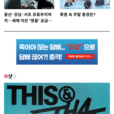
용산·강남·서초 유휴부지까
폭염 속 주말 풍경은?
지…세제 이은 '영끌' 공급대
책 윤곽
N
샷