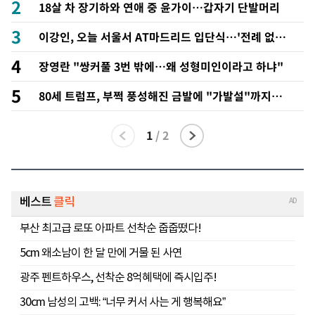
2
18살 차 장기하와 연애 중 윤가이…갑자기 단발머리
3
이강인, 오늘 서울서 AT마드리드 입단식…'전례 없는
특급대우'
4
장영란 "쌍커풀 3번 밖에…왜 성형미인이라고 하냐"
5
80세 트럼프, 부쩍 풍성해진 금발에 "가발설"까지…
각종 '밈'에 대변인 해명
1
/
2