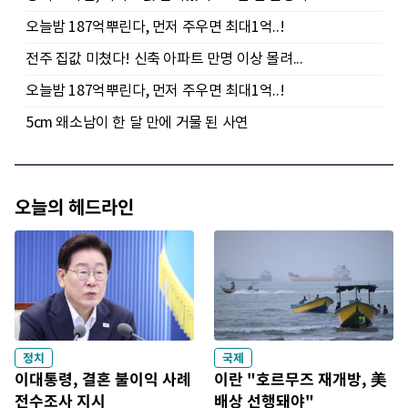
오늘의 헤드라인
정치
국제
이대통령, 결혼 불이익 사례
이란 "호르무즈 재개방, 美
전수조사 지시
배상 선행돼야"