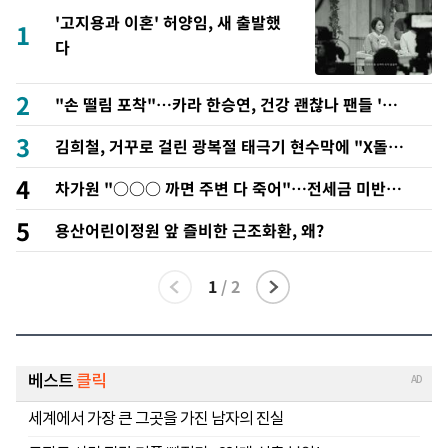
'고지용과 이혼' 허양임, 새 출발했
1
다
2
"손 떨림 포착"…카라 한승연, 건강 괜찮나 팬들 '걱
정'
3
김희철, 거꾸로 걸린 광복절 태극기 현수막에 "X돌았
네"
4
차가원 "○○○ 까면 주변 다 죽어"…전세금 미반환
속 녹취 폭로 파장
5
용산어린이정원 앞 즐비한 근조화환, 왜?
1
/
2