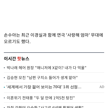
손수아는 최근 이경실과 함께 연극 '사랑해 엄마' 무대에
오르기도 했다.
이시간
핫
뉴스
박나래 헤어 원장 "매니저에 X같이? 내가 다 억울"
김승현 모친 "남편 구치소 들어가 생계 맡아"
이혼위기 전태풍 "두 달 만에 1억5천 탕진"
자취 감췄던 오승환 "사고로 6년째 휠체어 생활"