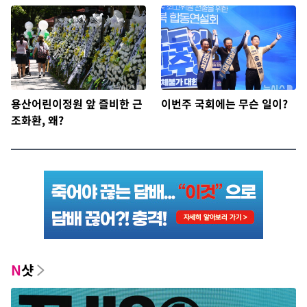
정청래에 승리
용산어린이정원 앞 즐비한 근
이번주 국회에는 무슨 일이?
조화환, 왜?
N
샷