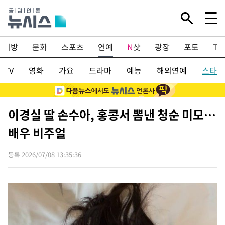
Mute
지방
문화
스포츠
연예
N
샷
광장
포토
TV
/TV
영화
가요
드라마
예능
해외연예
스타
이경실 딸 손수아, 홍콩서 뽐낸 청순 미모…
배우 비주얼
등록 2026/07/08 13:35:36