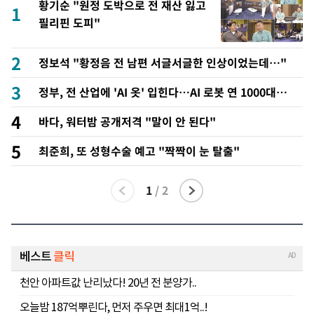
황기순 "원정 도박으로 전 재산 잃고
1
필리핀 도피"
2
정보석 "황정음 전 남편 서글서글한 인상이었는데…"
3
정부, 전 산업에 'AI 옷' 입힌다…AI 로봇 연 1000대
보급 추진
4
바다, 워터밤 공개저격 "말이 안 된다"
5
최준희, 또 성형수술 예고 "짝짝이 눈 탈출"
1
/
2