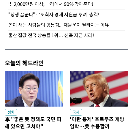
오늘의 헤드라인
정치
국제
李 "좋은 뜻 정책도 국민 피
'이란 통제' 호르무즈 개방
해 있으면 고쳐야"
임박…美 수용할까