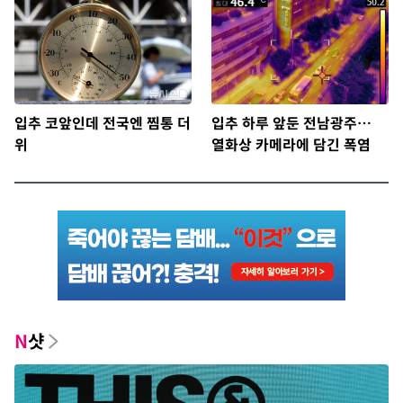
입추 코앞인데 전국엔 찜통 더
입추 하루 앞둔 전남광주…
위
열화상 카메라에 담긴 폭염
N
샷