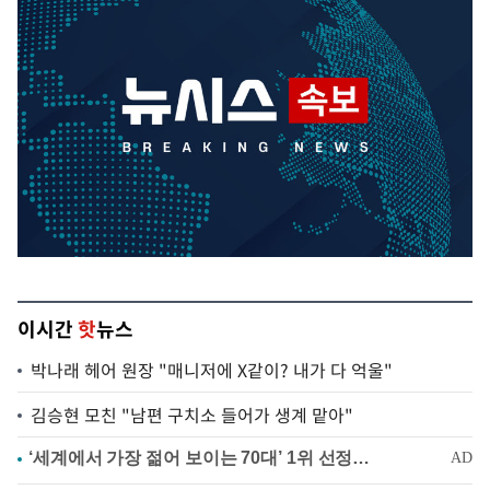
이시간
핫
뉴스
박나래 헤어 원장 "매니저에 X같이? 내가 다 억울"
김승현 모친 "남편 구치소 들어가 생계 맡아"