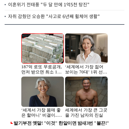
이혼위기 전태풍 "두 달 만에 1억5천 탕진"
자취 감췄던 오승환 "사고로 6년째 휠체어 생활"