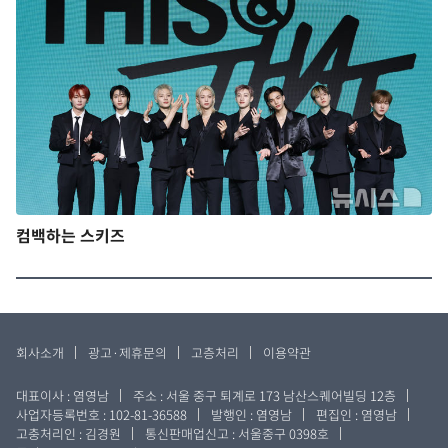
컴백하는 스키즈
회사소개
광고·제휴문의
고층처리
이용약관
대표이사 : 염영남
주소 : 서울 중구 퇴계로 173 남산스퀘어빌딩 12층
사업자등록번호 : 102-81-36588
발행인 : 염영남
편집인 : 염영남
고충처리인 : 김경원
통신판매업신고 : 서울중구 0398호