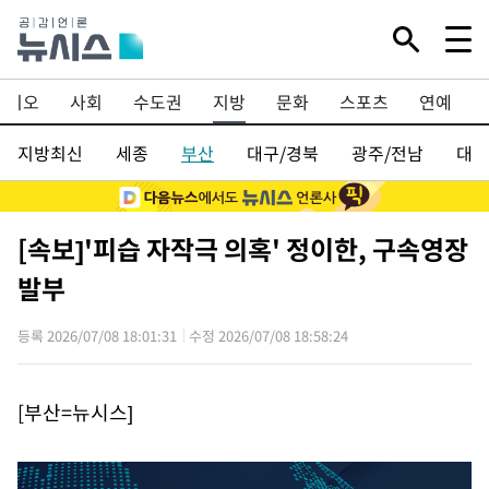
Mute
·바이오
사회
수도권
지방
문화
스포츠
연예
지방최신
세종
부산
대구/경북
광주/전남
대전
[속보]'피습 자작극 의혹' 정이한, 구속영장
발부
등록 2026/07/08 18:01:31
수정 2026/07/08 18:58:24
[부산=뉴시스]