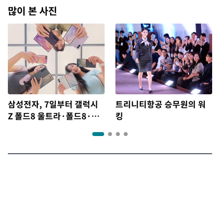
많이 본 사진
삼성전자, 7일부터 갤럭시
트리니티항공 승무원의 워
Z 폴드8 울트라·폴드8·플
킹
립8 출시