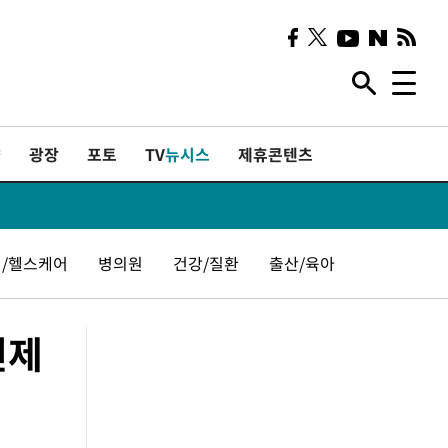
샷
광장
포토
TV
뉴시스
제휴콘텐츠
/헬스케어
병의원
건강/질환
출산/육아
선제