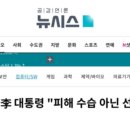
축구협회 "압수수색·성접대 논란 사과…쇄신의 기회로 삼겠다"
[속보]'압수수색·성접대 논란' 축구협회 "실망과 걱정 안겨드려 죄송"
이오
사회
수도권
지방
문화
스포츠
연예
N
150㎜ 비
나스닥 1.3%↑
보안
컴퓨터/SW
게임
과학
제약/바이오
의료기기
李 대통령 "피해 수습 아닌 