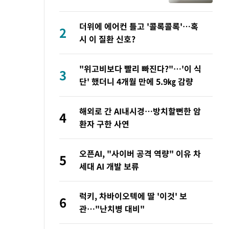
라', 일주일 써보니
더위에 에어컨 틀고 '콜록콜록'…혹
2
시 이 질환 신호?
"위고비보다 빨리 빠진다?"…'이 식
3
단' 했더니 4개월 만에 5.9㎏ 감량
해외로 간 AI내시경…방치할뻔한 암
4
환자 구한 사연
오픈AI, "사이버 공격 역량" 이유 차
5
세대 AI 개발 보류
럭키, 차바이오텍에 딸 '이것' 보
6
관…"난치병 대비"