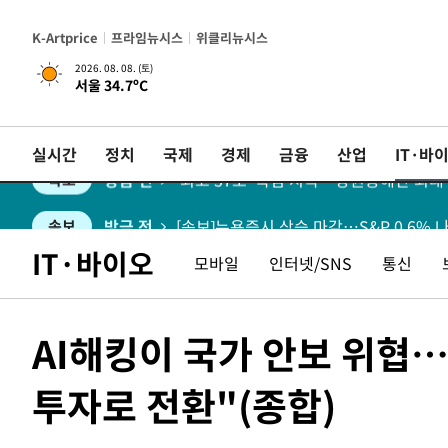
K-Artprice
프라임뉴시스
위클리뉴시스
방금 전
속보
2026. 08. 08. (토)
서울 34.7ºC
방금 전
속보
실시간
정치
국제
경제
금융
산업
IT·바
방금 전
'최고 37도' 폭염 지속…강원동해안 최대 
속보
방금 전
[속보]뉴욕증시 상승 마감…S&P 0.6% 
속보
IT·바이오
모바일
인터넷/SNS
통신
AI해킹이 국가 안보 위협…
투자로 전환"(종합)