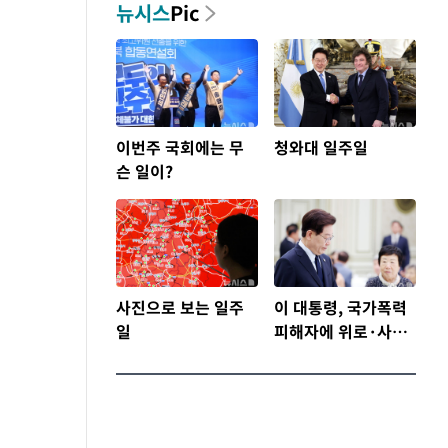
뉴시스
Pic
이번주 국회에는 무
청와대 일주일
슨 일이?
사진으로 보는 일주
이 대통령, 국가폭력
일
피해자에 위로·사
과…"국가가 책임지
고 치유"