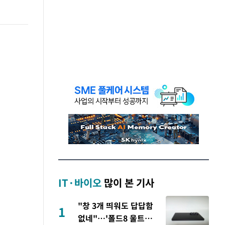
IT·바이오
많이 본 기사
"창 3개 띄워도 답답함
1
없네"…'폴드8 울트