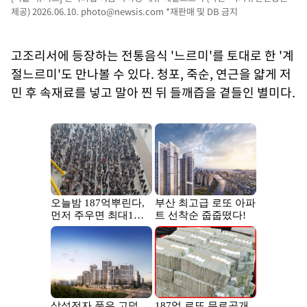
제공) 2026.06.10.
photo@newsis.com
*재판매 및 DB 금지
고조리서에 등장하는 전통음식 '느르미'를 토대로 한 '계
절느르미'도 만나볼 수 있다. 청포, 죽순, 연근을 얇게 저
민 후 속재료를 넣고 말아 찐 뒤 들깨즙을 곁들인 별미다.