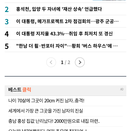
2
홍석천, 입양 두 자녀에 '재산 상속' 언급했다
3
이 대통령, 메가프로젝트 2차 점검회의…광주 군공항
이전·주 52시간 예외 등 논의
4
이 대통령 지지율 43.3%…취임 후 최저치 또 경신
5
"한남 더 휠·반포터 자이"…황희 '버스 하우스'에 쏟
아진 AI 조롱 밈
1
/
2