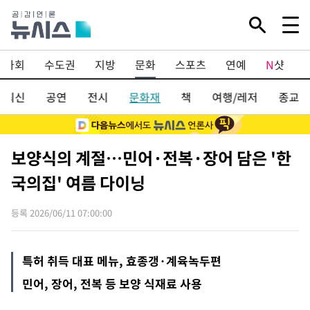
사회
수도권
지방
문화
스포츠
연예
N
샷
화최신
공연
전시
문화재
책
여행/레저
종교
보양식의 계절…민어·전복·장어 담은 '한
국의집' 여름 다이닝
등록 2026/06/11 07:00:00
특허 취득 대표 메뉴, 효종갱·계육녹두편
민어, 장어, 전복 등 보양 식재료 사용