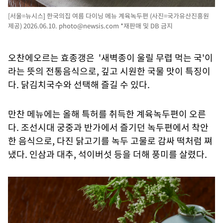
[서울=뉴시스] 한국의집 여름 다이닝 메뉴 계육녹두편 (사진=국가유산진흥원
제공) 2026.06.10.
photo@newsis.com
*재판매 및 DB 금지
오찬에오르는 효종갱은 '새벽종이 울릴 무렵 먹는 국'이
라는 뜻의 전통음식으로, 깊고 시원한 국물 맛이 특징이
다. 닭김치국수와 선택해 즐길 수 있다.
만찬 메뉴에는 올해 특허를 취득한 계육녹두편이 오른
다. 조선시대 궁중과 반가에서 즐기던 녹두편에서 착안
한 음식으로, 다진 닭고기를 녹두 고물로 감싸 떡처럼 쪄
냈다. 인삼과 대추, 석이버섯 등을 더해 풍미를 살렸다.