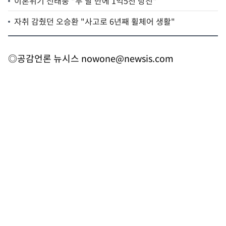
이혼위기 전태풍 "두 달 만에 1억5천 탕진"
자취 감췄던 오승환 "사고로 6년째 휠체어 생활"
◎공감언론 뉴시스
nowone@newsis.com