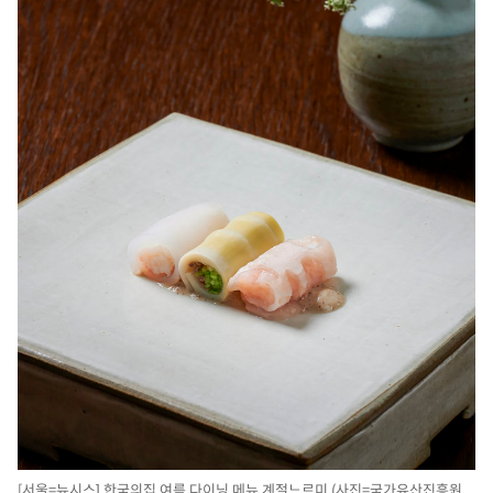
[서울=뉴시스] 한국의집 여름 다이닝 메뉴 계절느르미 (사진=국가유산진흥원