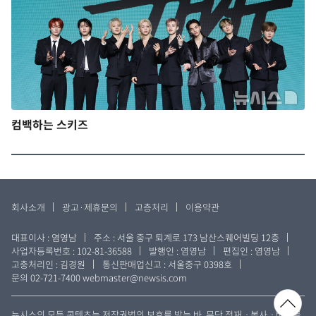
컴백하는 스키즈
회사소개
광고·제휴문의
고층처리
이용약관
대표이사 : 염영남
주소 : 서울 중구 퇴계로 173 남산스퀘어빌딩 12층
사업자등록번호 : 102-81-36588
발행인 : 염영남
편집인 : 염영남
고충처리인 : 김경원
통신판매업신고 : 서울중구 0398호
문의 02-721-7400
webmaster@newsis.com
뉴시스의 모든 콘텐츠는 저작권법의 보호를 받는 바, 무단 전재ㆍ복사ㆍ배포를