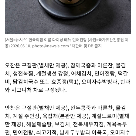
[서울=뉴시스] 한국의집 여름 다이닝 메뉴 민어전탕 (사진=국가유산진흥원 제
공) 2026.06.10.
photo@newsis.com
*재판매 및 DB 금지
오찬은 구절판(별채만 제공), 참깨국즙과 마른찬, 물김
치, 생전복찜, 계절생선 강정, 어채김치, 민어전탕, 떡갈
비, 닭김치국수 또는 효종갱(택1), 오미자수박빙과, 한과
와 시그니처 차로 구성됐다.
만찬은 구절판(별채만 제공), 완두콩죽과 마른찬, 물김
치, 계절 주안상, 육잡채(본관만 제공), 계절느르미(별채
만 제공), 해물깨즙탕, 보김치, 전복새우지짐, 계육녹두
편, 민어전탕, 쇠고기적, 남새두부밥과 아욱국, 오미자수