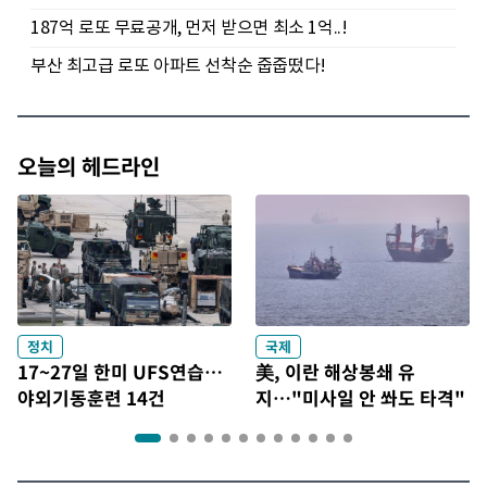
오늘의 헤드라인
정치
국제
17~27일 한미 UFS연습…
美, 이란 해상봉쇄 유
야외기동훈련 14건
지…"미사일 안 쏴도 타격"