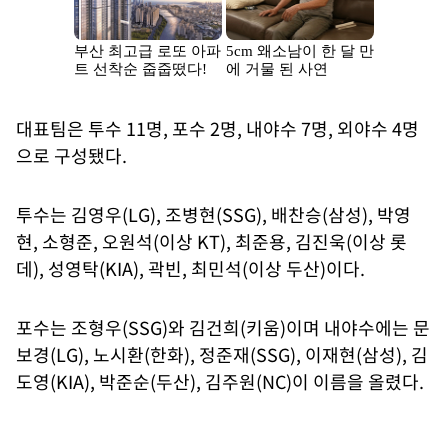
대표팀은 투수 11명, 포수 2명, 내야수 7명, 외야수 4명
으로 구성됐다.
투수는 김영우(LG), 조병현(SSG), 배찬승(삼성), 박영
현, 소형준, 오원석(이상 KT), 최준용, 김진욱(이상 롯
데), 성영탁(KIA), 곽빈, 최민석(이상 두산)이다.
포수는 조형우(SSG)와 김건희(키움)이며 내야수에는 문
보경(LG), 노시환(한화), 정준재(SSG), 이재현(삼성), 김
도영(KIA), 박준순(두산), 김주원(NC)이 이름을 올렸다.