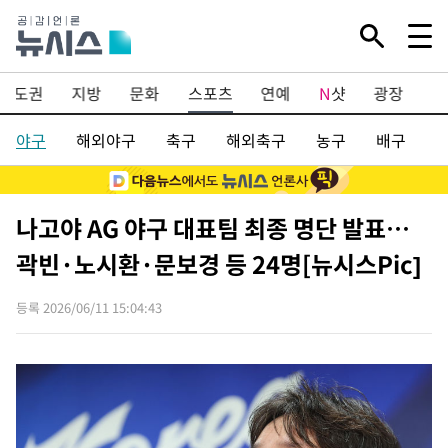
Mute
수도권
지방
문화
스포츠
연예
N
샷
광장
포
야구
해외야구
축구
해외축구
농구
배구
나고야 AG 야구 대표팀 최종 명단 발표…
곽빈·노시환·문보경 등 24명[뉴시스Pic]
등록 2026/06/11 15:04:43