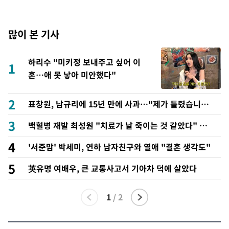
많이 본 기사
하리수 "미키정 보내주고 싶어 이
1
혼…애 못 낳아 미안했다"
2
표창원, 남규리에 15년 만에 사과…"제가 틀렸습니
다"
3
백혈병 재발 최성원 "치료가 날 죽이는 것 같았다" 눈
물
4
'서준맘' 박세미, 연하 남자친구와 열애 "결혼 생각도"
5
英유명 여배우, 큰 교통사고서 기아차 덕에 살았다
1
/
2