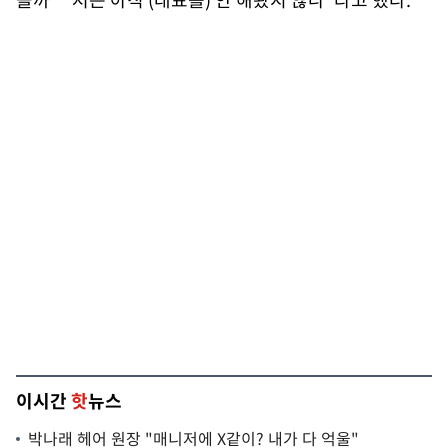
이시간
핫
뉴스
박나래 헤어 원장 "매니저에 X같이? 내가 다 억울"