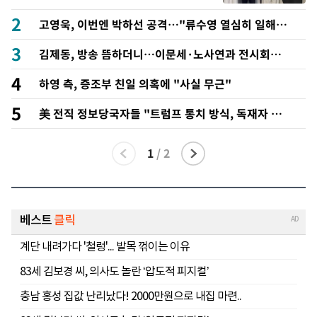
2
고영욱, 이번엔 박하선 공격…"류수영 열심히 일해야
겠네"
3
김제동, 방송 뜸하더니…이문세·노사연과 전시회서
포착
4
하영 측, 증조부 친일 의혹에 "사실 무근"
5
美 전직 정보당국자들 "트럼프 통치 방식, 독재자 수
순"
1
/
2