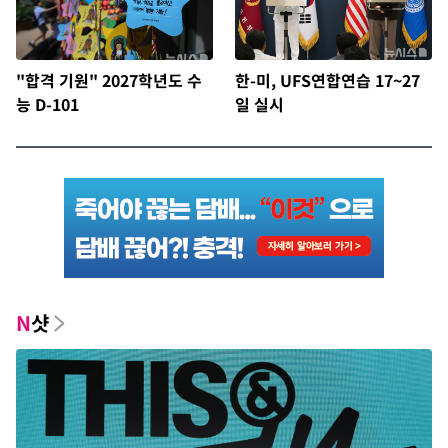
"합격 기원" 2027학년도 수
한-미, UFS연합연습 17~27
능 D-101
일 실시
N
샷