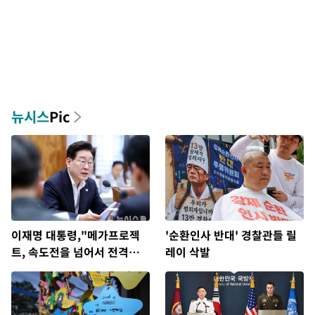
뉴시스
Pic
이재명 대통령,"메가프로젝
'순환인사 반대' 경찰관들 릴
트, 속도전을 넘어서 전격전
레이 삭발
을 치러야"