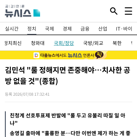
실시간
정치
국제
경제
금융
산업
IT·바이오
정치최신
청와대
국회/정당
국방/외교
북한
행
김민석 "룰 정해지면 존중해야…치사한 공
방 없을 것"(종합)
등록 2026/07/08 17:32:41
친청계 선호투표제 반발에 "룰 두고 유불리 따질 일 아
냐"
송영길 출마에 "훌륭한 분…다만 이번엔 제가 하는 게 좋