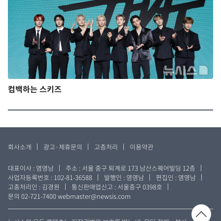
컴백하는 스키즈
회사소개
광고·제휴문의
고층처리
이용약관
대표이사 : 염영남
주소 : 서울 중구 퇴계로 173 남산스퀘어빌딩 12층
사업자등록번호 : 102-81-36588
발행인 : 염영남
편집인 : 염영남
고충처리인 : 김경원
통신판매업신고 : 서울중구 0398호
문의 02-721-7400
webmaster@newsis.com