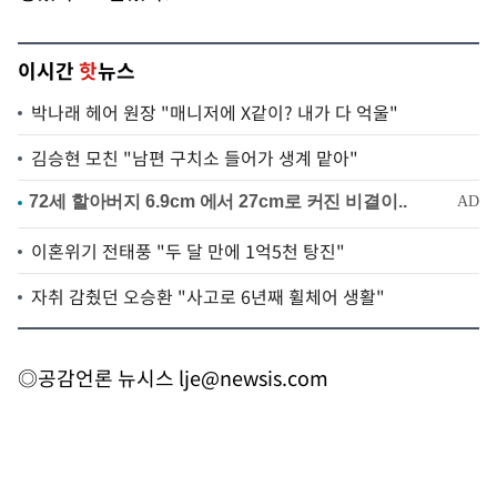
이시간
핫
뉴스
박나래 헤어 원장 "매니저에 X같이? 내가 다 억울"
김승현 모친 "남편 구치소 들어가 생계 맡아"
이혼위기 전태풍 "두 달 만에 1억5천 탕진"
자취 감췄던 오승환 "사고로 6년째 휠체어 생활"
◎공감언론 뉴시스
lje@newsis.com