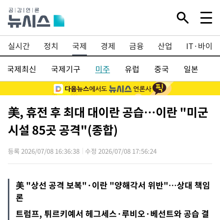
Mute
실시간
정치
국제
경제
금융
산업
IT·바이오
국제최신
국제기구
미주
유럽
중국
일본
아
美, 휴전 후 최대 대이란 공습…이란 "미군
시설 85곳 공격"(종합)
등록 2026/07/08 16:36:38
수정 2026/07/08 17:56:24
美 "상선 공격 보복"·이란 "양해각서 위반"…상대 책임
론
트럼프, 튀르키예서 헤그세스·루비오·베선트와 공습 결