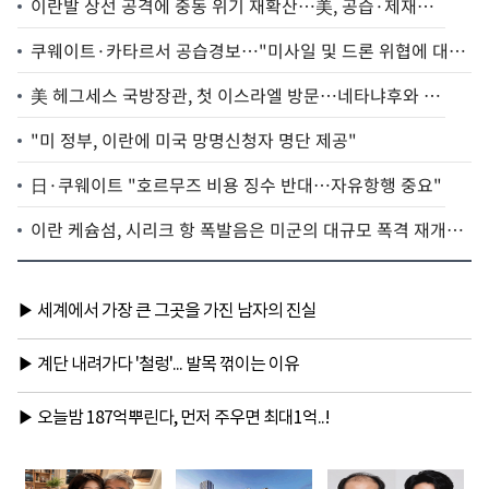
이란발 상선 공격에 중동 위기 재확산…美, 공습·제재로
맞대응(종합)
쿠웨이트·카타르서 공습경보…"미사일 및 드론 위협에 대응
중"
美 헤그세스 국방장관, 첫 이스라엘 방문…네타냐후와 회
동
"미 정부, 이란에 미국 망명신청자 명단 제공"
日·쿠웨이트 "호르무즈 비용 징수 반대…자유항행 중요"
이란 케슘섬, 시리크 항 폭발음은 미군의 대규모 폭격 재개
탓--이란 TV