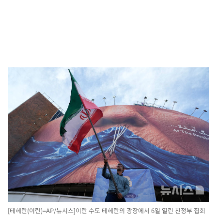
[테헤란(이란)=AP/뉴시스]이란 수도 테헤란의 광장에서 6일 열린 친정부 집회