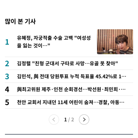
많이 본 기사
유혜정, 자궁적출 수술 고백 "여성성
1
을 잃는 것이…"
2
김정렬 "친형 군대서 구타로 사망…유골 못 찾아"
3
김민석, 與 전대 당원투표 누적 득표율 45.42%로 1
위… 정청래 44.56%
4
與최고위원 제주·인천 순회경선…박선원·최민희·서
미화·한민수·김용 순
5
천안 교회서 지내던 11세 어린이 숨져…경찰, 아동학
대 혐의 수사
1
/
2