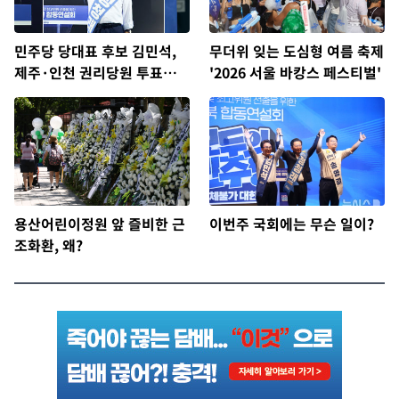
민주당 당대표 후보 김민석,
무더위 잊는 도심형 여름 축제
제주·인천 권리당원 투표서
'2026 서울 바캉스 페스티벌'
정청래에 승리
용산어린이정원 앞 즐비한 근
이번주 국회에는 무슨 일이?
조화환, 왜?