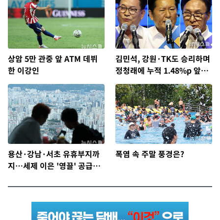
상암 5만 관중 앞 ATM 데뷔
김민석, 강원·TK도 승리하며
한 이강인
정청래에 누적 1.48%p 앞
서…격차 벌리며 박빙 우세
용산·강남·서초 유휴부지까
폭염 속 주말 풍경은?
지…세제 이은 '영끌' 공급대
책 윤곽