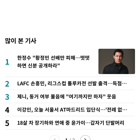
많이 본 기사
한정수 "황정민 선배만 피해…떳떳
1
하면 신분 공개하라"
2
LAFC 손흥민, 리그스컵 톨루카전 선발 출격…득점포
재가동 도전
3
제니, 동거 여부 물음에 "여기까지만 하자" 웃음
4
이강인, 오늘 서울서 AT마드리드 입단식…'전례 없는
특급대우'
5
18살 차 장기하와 연애 중 윤가이…갑자기 단발머리