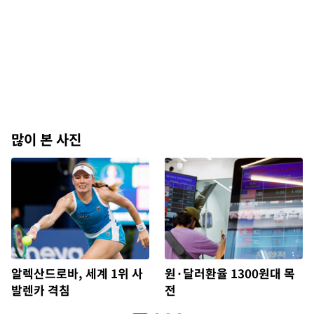
많이 본 사진
알렉산드로바, 세계 1위 사
원·달러환율 1300원대 목
발렌카 격침
전