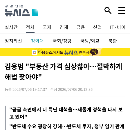
Mute
실시간
정치
국제
경제
금융
산업
IT·바이오
정치최신
청와대
국회/정당
국방/외교
북한
행
김용범 "부동산 가격 심상찮아…절박하게
해법 찾아야"
등록 2026/07/06 19:17:37
수정 2026/07/06 20:12:36
"공급 측면에서 더 특단 대책을…새롭게 정책을 다시 보
고 있어"
"반도체 수요 굉장히 강해…반도체 투자, 정부 임기 관계