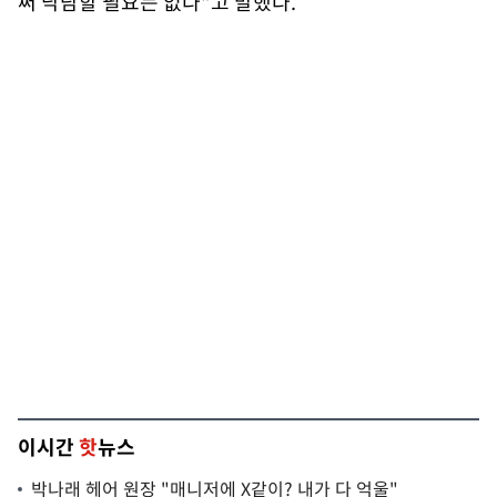
써 낙담할 필요는 없다"고 말했다.
이시간
핫
뉴스
박나래 헤어 원장 "매니저에 X같이? 내가 다 억울"