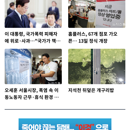
이 대통령, 국가폭력 피해자
홈플러스, 67개 점포 가오
에 위로·사과…"국가가 책임
픈… 13일 정식 개장
지고 치유"
오세훈 서울시장, 폭염 속 이
지석천 뒤덮은 개구리밥
동노동자 근무·휴식 환경 점
검