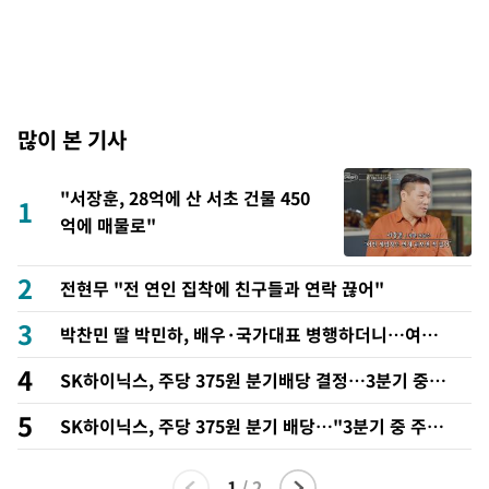
많이 본 기사
"서장훈, 28억에 산 서초 건물 450
1
억에 매물로"
2
전현무 "전 연인 집착에 친구들과 연락 끊어"
3
박찬민 딸 박민하, 배우·국가대표 병행하더니…여유
로운 근황 공개
4
SK하이닉스, 주당 375원 분기배당 결정…3분기 중 추
가 주주환원 발표
5
SK하이닉스, 주당 375원 분기 배당…"3분기 중 주주
환원 방안 확정"
1
/
2