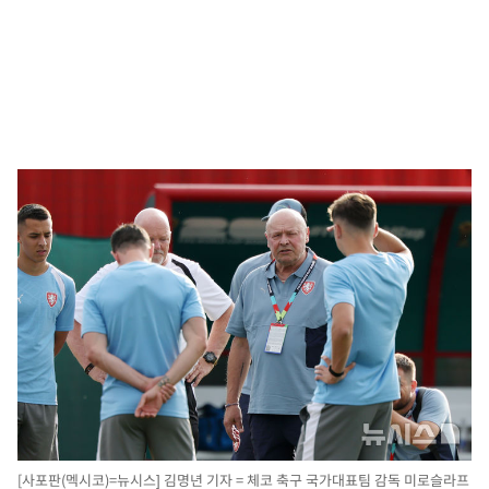
[사포판(멕시코)=뉴시스] 김명년 기자 = 체코 축구 국가대표팀 감독 미로슬라프