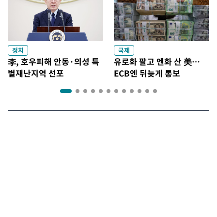
정치
국제
李, 호우피해 안동·의성 특
유로화 팔고 엔화 산 美…
별재난지역 선포
ECB엔 뒤늦게 통보