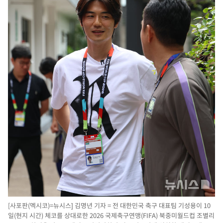
[사포판(멕시코)=뉴시스] 김명년 기자 = 전 대한민국 축구 대표팀 기성용이 10
일(현지 시간) 체코를 상대로한 2026 국제축구연맹(FIFA) 북중미월드컵 조별리